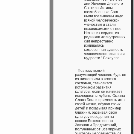
дни Явления Дневного
Светила Истины
возлюбленные Бога
были возвышены надо
всякой человеческой
ученостью и стали
независимыми от нее.
Нет из их сердец, из
родников их внутренних
сил непрестанно
изливалась
сокровенная сущность
человеческого знания и
мудрости." Бахаулла
Поэтому всякий
разумеющий человек, будь он
из низкого или высокого
сословия, становится
источником развития
культуры, если он начинает
исследовать глубины Океана
Слова Бога и применять их в
своей жизни, обучая своих
детей и показывая пример
ближним, развивая свою
культуру поведения на
основе Божественных
Законов и Предписаний,
полученных от Всемирных
Учителей человечества, от