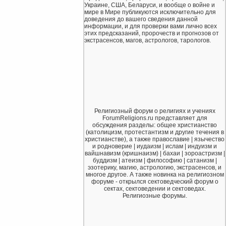
Украине, США, Беларуси, и вообще о войне и
мире в Мире публикуются исключительно для
доведения до вашего сведения данной
информации, и для проверки вами лично всех
этих предсказаний, пророчеств и прогнозов от
экстрасенсов, магов, астрологов, тарологов.
Религиозный форум о религиях и учениях
ForumReligions.ru представляет для
обсуждения разделы: общее христианство
(католицизм, протестантизм и другие течения в
христианстве), а также православие | язычество
и родноверие | иудаизм | ислам | индуизм и
вайшнавизм (кришнаизм) | бахаи | зороастризм |
буддизм | атеизм | философию | сатанизм |
эзотерику, магию, астрологию, экстрасенсов, и
многое другое. А также новинка на религиозном
форуме - открылся сектоведческий форум о
сектах, сектоведении и сектоведах.
Религиозные форумы.