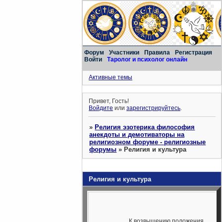
Форум
Участники
Правила
Регистрация
Войти
Таролог и психолог онлайн
Активные темы
Привет, Гость!
Войдите
или
зарегистрируйтесь
.
»
Религия эзотерика философия
анекдоты и демотиваторы на
религиозном форуме - религиозные
форумы
»
Религия и культура
Религия и культура
К возвышению положения