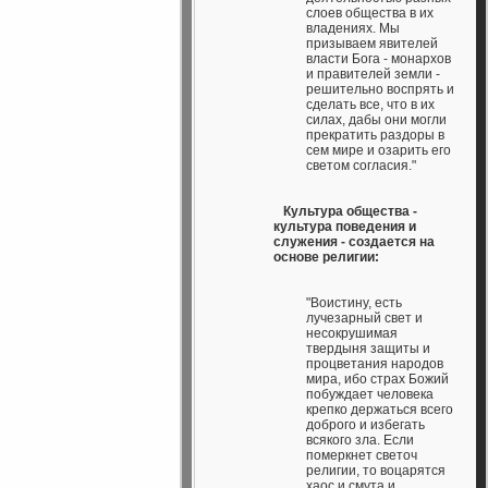
слоев общества в их
владениях. Мы
призываем явителей
власти Бога - монархов
и правителей земли -
решительно воспрять и
сделать все, что в их
силах, дабы они могли
прекратить раздоры в
сем мире и озарить его
светом согласия."
Культура общества -
культура поведения и
служения - создается на
основе религии:
"Воистину, есть
лучезарный свет и
несокрушимая
твердыня защиты и
процветания народов
мира, ибо страх Божий
побуждает человека
крепко держаться всего
доброго и избегать
всякого зла. Если
померкнет светоч
религии, то воцарятся
хаос и смута и