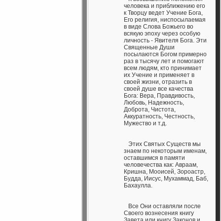
человека и приближению его
к Творцу ведет Учение Бога,
Его религия, ниспосылаемая
в виде Слова Божьего во
всякую эпоху через особую
личность - Явителя Бога. Эти
Священные Души
посылаются Богом примерно
раз в тысячу лет и помогают
всем людям, кто принимает
их Учение и применяет в
своей жизни, отразить в
своей душе все качества
Бога: Вера, Правдивость,
Любовь, Надежность,
Доброта, Чистота,
Аккуратность, Честность,
Мужество и т.д.
Этих Святых Существ мы
знаем по некоторым именам,
оставшимся в памяти
человечества как: Авраам,
Кришна, Мооисей, Зороастр,
Будда, Иисус, Мухаммад, Баб,
Бахаулла.
Все Они оставляли после
Своего вознесения книгу
Завета или книгу Законов и