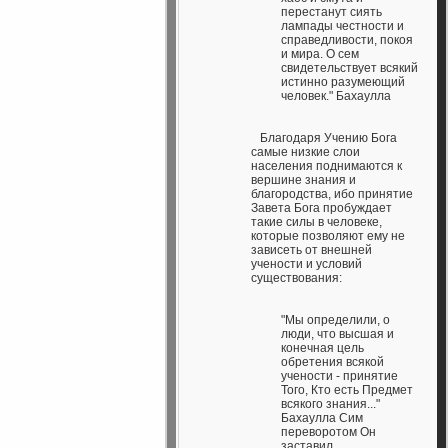
перестанут сиять
лампады честности и
справедливости, покоя
и мира. О сем
свидетельствует всякий
истинно разумеющий
человек." Бахаулла
Благодаря Учению Бога
самые низкие слои
населения поднимаются к
вершине знания и
благородства, ибо принятие
Завета Бога пробуждает
такие силы в человеке,
которые позволяют ему не
зависеть от внешней
учености и условий
существования:
"Мы определили, о
люди, что высшая и
конечная цель
обретения всякой
учености - принятие
Того, Кто есть Предмет
всякого знания..."
Бахаулла Сим
переворотом Он
заставил