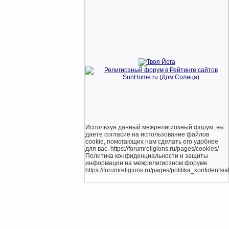
Используя данный межрелигиозный форум, вы
даете согласие на использование файлов
cookie, помогающих нам сделать его удобнее
для вас. https://forumreligions.ru/pages/cookies/
Политика конфиденциальности и защиты
информации на межрелигиозном форуме
https://forumreligions.ru/pages/politika_konfidentsial