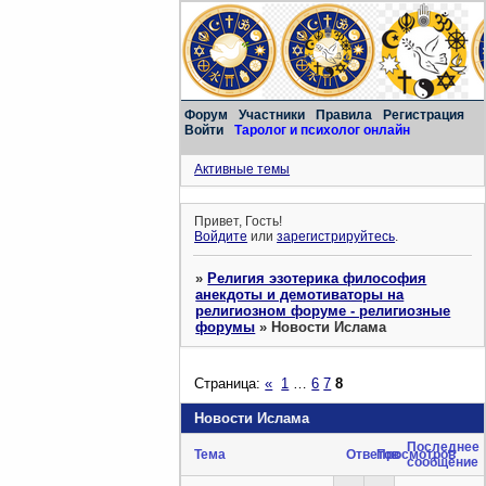
Форум
Участники
Правила
Регистрация
Войти
Таролог и психолог онлайн
Активные темы
Привет, Гость!
Войдите
или
зарегистрируйтесь
.
»
Религия эзотерика философия
анекдоты и демотиваторы на
религиозном форуме - религиозные
форумы
»
Новости Ислама
Страница:
«
1
…
6
7
8
Новости Ислама
Последнее
Тема
Ответов
Просмотров
сообщение