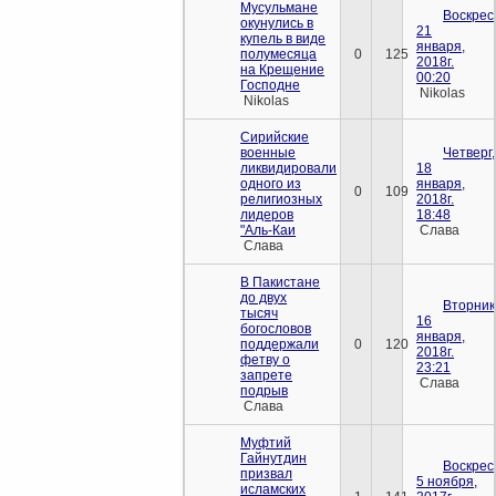
Мусульмане
Воскрес
окунулись в
21
купель в виде
января,
полумесяца
0
125
2018г.
на Крещение
00:20
Господне
Nikolas
Nikolas
Сирийские
военные
Четверг,
ликвидировали
18
одного из
января,
0
109
религиозных
2018г.
лидеров
18:48
"Аль-Каи
Слава
Слава
В Пакистане
до двух
Вторник
тысяч
16
богословов
января,
поддержали
0
120
2018г.
фетву о
23:21
запрете
Слава
подрыв
Слава
Муфтий
Гайнутдин
Воскрес
призвал
5 ноября,
исламских