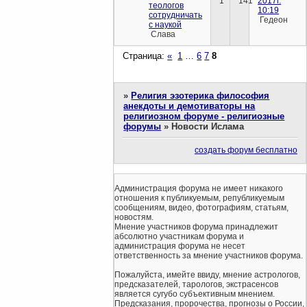
1
141
2017г.
теологов
10:19
сотрудничать
Гедеон
с наукой
Слава
Страница:
«
1
…
6
7
8
»
Религия эзотерика философия
анекдоты и демотиваторы на
религиозном форуме - религиозные
форумы
»
Новости Ислама
создать форум бесплатно
Администрация форума не имеет никакого
отношения к публикуемым, републикуемым
сообщениям, видео, фотографиям, статьям,
новостям.
Мнение участников форума принадлежит
абсолютно участникам форума и
администрация форума не несет
ответственность за мнение участников форума.
Пожалуйста, имейте ввиду, мнение астрологов,
предсказателей, тарологов, экстрасенсов
является сугубо субъективным мнением.
Предсказания, пророчества, прогнозы о России,