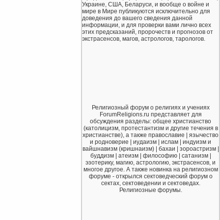
Украине, США, Беларуси, и вообще о войне и
мире в Мире публикуются исключительно для
доведения до вашего сведения данной
информации, и для проверки вами лично всех
этих предсказаний, пророчеств и прогнозов от
экстрасенсов, магов, астрологов, тарологов.
Религиозный форум о религиях и учениях
ForumReligions.ru представляет для
обсуждения разделы: общее христианство
(католицизм, протестантизм и другие течения в
христианстве), а также православие | язычество
и родноверие | иудаизм | ислам | индуизм и
вайшнавизм (кришнаизм) | бахаи | зороастризм |
буддизм | атеизм | философию | сатанизм |
эзотерику, магию, астрологию, экстрасенсов, и
многое другое. А также новинка на религиозном
форуме - открылся сектоведческий форум о
сектах, сектоведении и сектоведах.
Религиозные форумы.