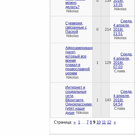
0
139
2018г.
можно
13:35
делать?
Nikolas
Nikolas
Среда,
Суеверия,
4 апреля,
связанные с
0
214
2018г.
Пасхой
21:51
Nikolas
Nikolas
Афроамериканец
(негр),
Среда,
который все
4 апреля,
время
1
129
2018г.
плакал в
07:03
православной
Слава
церкви
Nikolas
Интернет и
социальные
Среда,
сети,
4 апреля,
ВКонтакте,
1
143
2018г.
Одноклассники,
04:54
губят наши
Слава
души
Nikolas
Страница:
«
1
…
7
8
9
10
11
12
»