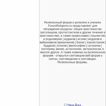
Религиозный форум о религиях и учениях
ForumReligions.ru представляет для
обсуждения разделы: общее христианство
(католицизм, протестантизм и другие течения в
христианстве), а также православие | язычество
и родноверие | иудаизм | ислам | индуизм и
вайшнавизм (кришнаизм) | бахаи | зороастризм |
буддизм | атеизм | философию | сатанизм |
эзотерику, магию, астрологию, экстрасенсов, и
многое другое. А также новинка на религиозном
форуме - открылся сектоведческий форум о
сектах, сектоведении и сектоведах.
Религиозные форумы.