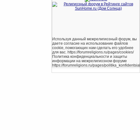
Используя данный межрелигиозный форум, вы
даете согласие на использование файлов
cookie, помогающих нам сделать его удобнее
для вас. https://forumreligions.ru/pages/cookies/
Политика конфиденциальности и защиты
информации на межрелигиозном форуме
https://forumreligions.ru/pages/politika_konfidentsial