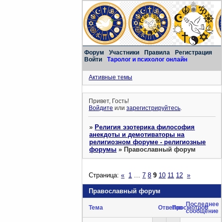
Форум
Участники
Правила
Регистрация
Войти
Таролог и психолог онлайн
Активные темы
Привет, Гость!
Войдите
или
зарегистрируйтесь
.
»
Религия эзотерика философия
анекдоты и демотиваторы на
религиозном форуме - религиозные
форумы
»
Православный форум
Страница:
«
1
…
7
8
9
10
11
12
»
Православный форум
Последнее
Тема
Ответов
Просмотров
сообщение