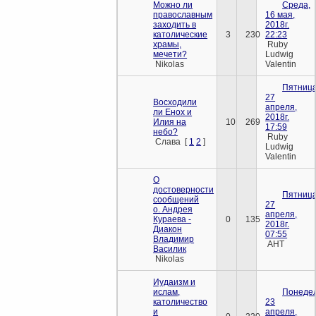
Можно ли
Среда,
православным
16 мая,
заходить в
2018г.
католические
3
230
22:23
храмы,
Ruby
мечети?
Ludwig
Nikolas
Valentin
Пятница
27
Восходили
апреля,
ли Енох и
2018г.
Илия на
10
269
17:59
небо?
Ruby
Слава
[
1
2
]
Ludwig
Valentin
О
достоверности
Пятница
сообщений
27
о. Андрея
апреля,
Кураева -
0
135
2018г.
Диакон
07:55
Владимир
AHT
Василик
Nikolas
Иудаизм и
ислам,
Понедел
католичество
23
и
апреля,