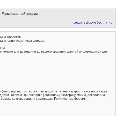
»
Музыкальный форум
создать форум бесплатно
ьям, новостям.
за мнение участников форума.
ием.
ючительно для доведения до вашего сведения данной информации, и для
(католицизм, протестантизм и другие течения в христианстве), а также
ддизм | атеизм | философию | сатанизм | эзотерику, магию, астрологию,
о сектах, сектоведении и сектоведах. Религиозные форумы.