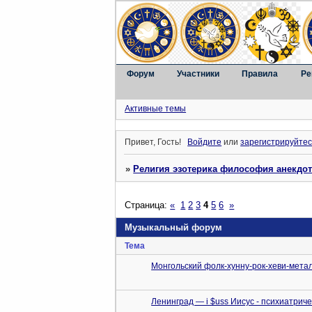
Форум
Участники
Правила
Ре
Активные темы
Привет, Гость!
Войдите
или
зарегистрируйтес
»
Религия эзотерика философия анекдо
Страница:
«
1
2
3
4
5
6
»
Музыкальный форум
Тема
Монгольский фолк-хунну-рок-хеви-мет
Ленинград — i $uss Иисус - психиатриче