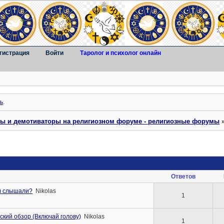
гистрация
Войти
Таролог и психолог онлайн
ь
.
ты и демотиваторы на религиозном форуме - религиозные форумы
Ответов
ал слышали?
Nikolas
1
ский обзор (Включай голову)
Nikolas
1