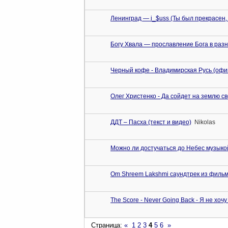
Ленинград — i_$uss (Ты был прекрасен, к
Богу Хвала — прославление Бога в раз
Черный кофе - Владимирская Русь (офиц
Олег Христенко - Да сойдет на землю све
ДДТ – Пасха (текст и видео)
Nikolas
Можно ли достучаться до Небес музыко
Om Shreem Lakshmi саундтрек из фильм
The Score - Never Going Back - Я не хо
Страница:
«
1
2
3
4
5
6
»