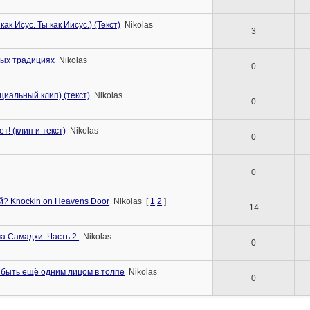
ак Исус. Ты как Иисус.) (Текст)
Nikolas
3
ных традициях
Nikolas
0
иальный клип) (текст)
Nikolas
0
т! (клип и текст)
Nikolas
0
0
й? Knockin on Heavens Door
Nikolas
[
1
2
]
14
а Самадхи. Часть 2.
Nikolas
0
чу быть ещё одним лицом в толпе
Nikolas
0