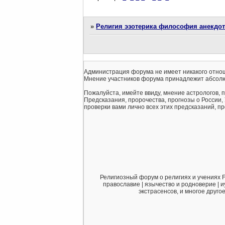
»
Религия эзотерика философия анекдо
Администрация форума не имеет никакого отнош
Мнение участников форума принадлежит абсолю
Пожалуйста, имейте ввиду, мнение астрологов, 
Предсказания, пророчества, прогнозы о России,
проверки вами лично всех этих предсказаний, про
Религиозный форум о религиях и учениях F
православие | язычество и родноверие | и
экстрасенсов, и многое друго