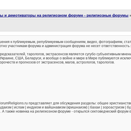
ты и демотиваторы на религиозном форуме - религиозные форумы
ения к публикуемым, републикуемым сообщениям, видео, фотографиям, стат
тно участникам форума и администрация форума не несет ответственность 
предсказателей, тарологов, экстрасенсов является сугубо субъективным мнен
 Украине, США, Беларуси, и вообще о войне и мире в Мире публикуются искл
рочеств и прогнозов от экстрасенсов, магов, астрологов, тарологов.
orumReligions.ru представляет для обсуждения разделы: общее христианство 
удаизм | ислам | индуизм и вайшнавизм (кришнаизм) | бахаи | зороастризм | бу
е. А также новинка на религиозном форуме - открылся сектоведческий форум 