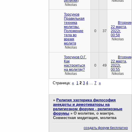
религии)
Nikolas
Nikolas
Торсунов
Правильная
техника
Вторник
молитвы.
22 марта,
Положение
0
37
2022г.
тела во
00:58
время
Nikolas
молитв
Nikolas
Торсунов О.Г.
Вторник
Как
22 марта,
настроиться
0
49
2022г.
на молитву?
00:55
Nikolas
Nikolas
Страница:
«
1
2
3
4
…
7
»
»
Религия эзотерика философия
анекдоты и демотиваторы на
религиозном форуме - религиозные
форумы
»
О молитве, о мантре.
Совместная медитация, молитва
создать форум бесплатно