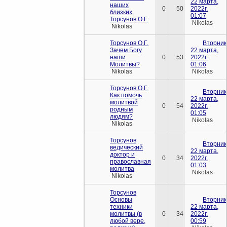
22 марта,
наших
0
50
2022г.
близких
01:07
Торсунов О.Г.
Nikolas
Nikolas
Торсунов О.Г.
Вторник
Зачем Богу
22 марта,
наши
0
53
2022г.
Молитвы?
01:06
Nikolas
Nikolas
Торсунов О.Г.
Вторник
Как помочь
22 марта,
молитвой
0
54
2022г.
родным
01:05
людям?
Nikolas
Nikolas
Торсунов
Вторник
ведический
22 марта,
доктор и
0
34
2022г.
православная
01:03
молитва
Nikolas
Nikolas
Торсунов
Основы
Вторник
техники
22 марта,
молитвы (в
0
34
2022г.
любой вере,
00:59