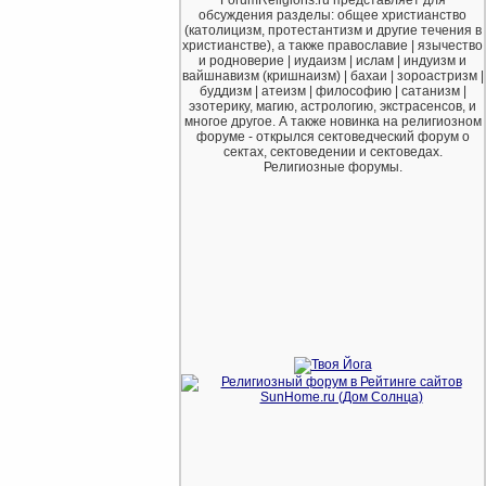
обсуждения разделы: общее христианство
(католицизм, протестантизм и другие течения в
христианстве), а также православие | язычество
и родноверие | иудаизм | ислам | индуизм и
вайшнавизм (кришнаизм) | бахаи | зороастризм |
буддизм | атеизм | философию | сатанизм |
эзотерику, магию, астрологию, экстрасенсов, и
многое другое. А также новинка на религиозном
форуме - открылся сектоведческий форум о
сектах, сектоведении и сектоведах.
Религиозные форумы.