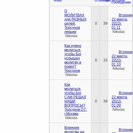
Тема
Ответов
Просмотров
сообщение
О
МОЛИТВАХ
Вторник
для РАЗНЫХ
22 марта,
целей.
0
39
2022г.
Торсунов
01:11
лекции
Nikolas
Nikolas
Как нужно
молиться,
Вторник
чтобы Бог
22 марта,
услышал
0
33
2022г.
молитву и
01:10
помог?
Nikolas
Торсунов
Nikolas
Как
молиться,
чтобы Бог
Вторник
САМ РЕШАЛ
22 марта,
НАШИ
0
39
2022г.
ВОПРОСЫ?
01:09
Торсунов О.Г.
Nikolas
г.Москва
Nikolas
Влияние
Вторник
молитвы на