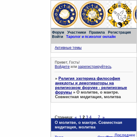
Форум
Участники
Правила
Регистрация
Войти
Таролог и психолог онлайн
Активные темы
Привет, Гость!
Войдите
или
зарегистрируйтесь
.
»
Религия эзотерика философия
анекдоты и демотиваторы на
религиозном форуме - религиозные
форумы
»
О молитве, о мантре.
Совместная медитация, молитва
Страница:
«
1
2
3
4
…
7
»
О молитве, о мантре. Совместная
медитация, молитва
Последнее