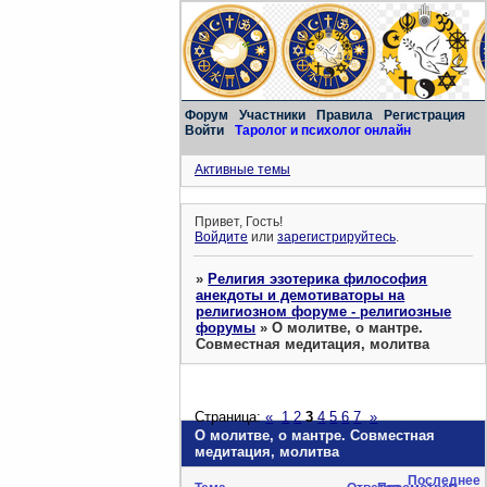
Форум
Участники
Правила
Регистрация
Войти
Таролог и психолог онлайн
Активные темы
Привет, Гость!
Войдите
или
зарегистрируйтесь
.
»
Религия эзотерика философия
анекдоты и демотиваторы на
религиозном форуме - религиозные
форумы
»
О молитве, о мантре.
Совместная медитация, молитва
Страница:
«
1
2
3
4
5
6
7
»
О молитве, о мантре. Совместная
медитация, молитва
Последнее