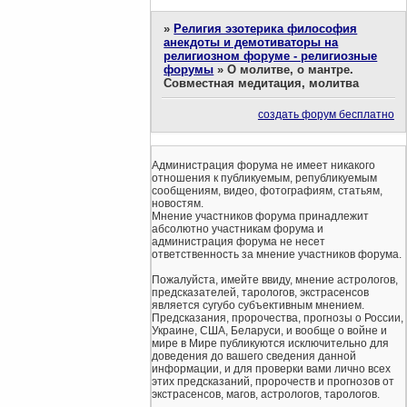
»
Религия эзотерика философия
анекдоты и демотиваторы на
религиозном форуме - религиозные
форумы
»
О молитве, о мантре.
Совместная медитация, молитва
создать форум бесплатно
Администрация форума не имеет никакого
отношения к публикуемым, републикуемым
сообщениям, видео, фотографиям, статьям,
новостям.
Мнение участников форума принадлежит
абсолютно участникам форума и
администрация форума не несет
ответственность за мнение участников форума.
Пожалуйста, имейте ввиду, мнение астрологов,
предсказателей, тарологов, экстрасенсов
является сугубо субъективным мнением.
Предсказания, пророчества, прогнозы о России,
Украине, США, Беларуси, и вообще о войне и
мире в Мире публикуются исключительно для
доведения до вашего сведения данной
информации, и для проверки вами лично всех
этих предсказаний, пророчеств и прогнозов от
экстрасенсов, магов, астрологов, тарологов.