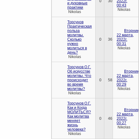
0
30
2022г.
и духовные
00:43
практики
Nikolas
Nikolas
Торсунов
Практическая
польза
Вторник
молитвы.
22 марта,
Сколько
0
36
2022г.
нужно
00:31
молиться в
Nikolas
день?
Nikolas
Торсунов О.Г.
Об искусстве
Вторник
молитвы. Что
22 марта,
происходит
0
58
2022г.
во время
00:29
молитвы?
Nikolas
Nikolas
Торсунов О.Г.
Как и Когда
Вторник
МОЛИТЬСЯ?
22 марта,
Как молитва
0
46
2022г.
меняет
00:27
жизнь
Nikolas
человека?
Nikolas