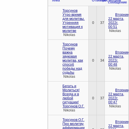
Тема
Ответов
Просмотров
сообщение
Торсунов
Утро время
Вторник
для молитвы.
22 марта,
Утренняя
0
37
2022г.
мотивация к
00:51
молитве
Nikolas
Nikolas
Торсунов
Почему
важна
Вторник
звуковая
22 марта,
молитва, как
0
34
2022г.
способ
00:48
победы над
Nikolas
судьбы
Nikolas
Бегать и
Молиться!
Вторник
Всегда и в
22 марта,
любой
0
37
2022г.
ситуации!
00:47
Торсунов О.Г.
Nikolas
Nikolas
Торсунов О.Г.
Вторник
Про молитву,
22 марта,
аффирмации