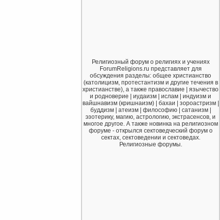
Религиозный форум о религиях и учениях
ForumReligions.ru представляет для
обсуждения разделы: общее христианство
(католицизм, протестантизм и другие течения в
христианстве), а также православие | язычество
и родноверие | иудаизм | ислам | индуизм и
вайшнавизм (кришнаизм) | бахаи | зороастризм |
буддизм | атеизм | философию | сатанизм |
эзотерику, магию, астрологию, экстрасенсов, и
многое другое. А также новинка на религиозном
форуме - открылся сектоведческий форум о
сектах, сектоведении и сектоведах.
Религиозные форумы.