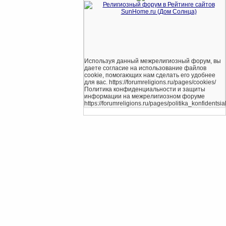
Используя данный межрелигиозный форум, вы
даете согласие на использование файлов
cookie, помогающих нам сделать его удобнее
для вас. https://forumreligions.ru/pages/cookies/
Политика конфиденциальности и защиты
информации на межрелигиозном форуме
https://forumreligions.ru/pages/politika_konfidentsial