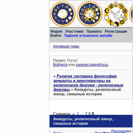
Форум
Участники
Правила
Регистрация
Войти
Таролог и психолог онлайн
Активные темы
Привет, Гость!
Войдите
или
зарегистрируйтесь
.
»
Религия эзотерика философия
анекдоты и демотиваторы на
религиозном форуме - религиозные
форумы
»
Анекдоты, религиозный
юмор, смешные истории
Страница:
«
1
…
7
8
9
Анекдоты, религиозный юмор,
смешные истории
Последнее