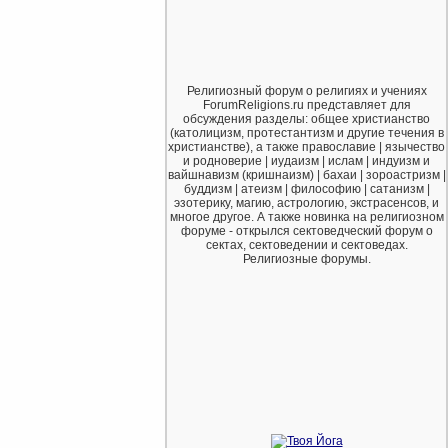
Религиозный форум о религиях и учениях
ForumReligions.ru представляет для
обсуждения разделы: общее христианство
(католицизм, протестантизм и другие течения в
христианстве), а также православие | язычество
и родноверие | иудаизм | ислам | индуизм и
вайшнавизм (кришнаизм) | бахаи | зороастризм |
буддизм | атеизм | философию | сатанизм |
эзотерику, магию, астрологию, экстрасенсов, и
многое другое. А также новинка на религиозном
форуме - открылся сектоведческий форум о
сектах, сектоведении и сектоведах.
Религиозные форумы.