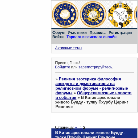
Форум
Участники
Правила
Регистрация
Войти
Таролог и психолог онлайн
Активные темы
Привет, Гость!
Войдите
или
зарегистрируйтесь
.
»
Религия эзотерика философия
анекдоты и демотиваторы на
религиозном форуме - религиозные
форумы
»
Общерелигиозные новости
и события
»
В Китае арестовали
живого Будду - тулку Пхурбу Церинг
Ринпоче
Страница:
«
1
2
В Китае арестовали живого Будду -
тулку Пхурбу Церинг Ринпоче