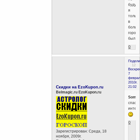
буду,
я
только
в
больш
город
был...
0
Подели
12
Воскре
7
феврал
2010г.
Скидки на EzoKupon.ru
21:02
Belmagic.ru EzoKupon.ru
Somne
спасиб
интер
0
Зарегистрирован
: Среда, 18
ноября, 2009г.