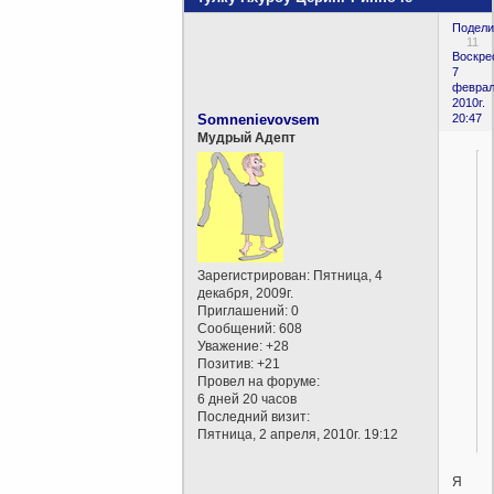
Подели
11
Воскре
7
феврал
2010г.
Somnenievovsem
20:47
Мудрый Адепт
Зарегистрирован
: Пятница, 4
декабря, 2009г.
Приглашений:
0
Сообщений:
608
Уважение:
+28
Позитив:
+21
Провел на форуме:
6 дней 20 часов
.
Последний визит:
Пятница, 2 апреля, 2010г. 19:12
Я