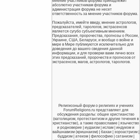
Мнение участников форума принадлежит
абсолютно участникам форума и
администрация форума не несет
ответственность за мнение участников форума.
Пожалуйста, имейте ввиду, мнение астрологов,
предсказателей, тарологов, экстрасенсов
является сугубо субъективным мнением.
Предсказания, пророчества, прогнозы о России,
Украине, США, Беларуси, и вообще о войне и
мире в Мире публикуются исключительно для
доведения до вашего сведения данной
информации, и для проверки вами лично всех
этих предсказаний, пророчеств и прогнозов от
экстрасенсов, магов, астрологов, тарологов.
Религиозный форум о религиях и учениях
ForumReligions.ru представляет для
обсуждения разделы: общее христианство
(католицизм, протестантизм и другие течения в
христианстве), а также православие | язычество
и родноверие | иудаизм | ислам | индуизм и
вайшнавизм (кришнаизм) | бахаи | зороастризм |
буддизм | атеизм | философию | сатанизм |