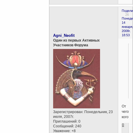
Подели
26
Понеде
14
января
2008г.
Agni_Neofit
18:53
Один из первых Активных
Участников Форума
От
чего/
Зарегистрирован
: Понедельник, 23
июля, 2007г.
кого?
Приглашений:
0
0
Сообщений:
240
Уважение:
+8