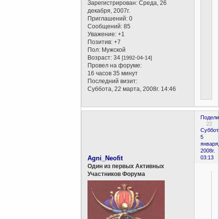
Зарегистрирован
: Среда, 26
декабря, 2007г.
Приглашений:
0
Сообщений:
85
Уважение:
+1
Позитив:
+7
Пол:
Мужской
Возраст:
34
[1992-04-14]
Провел на форуме:
16 часов 35 минут
Последний визит:
Суббота, 22 марта, 2008г. 14:46
Подели
22
Суббот
5
января
2008г.
Agni_Neofit
03:13
Один из первых Активных
Участников Форума