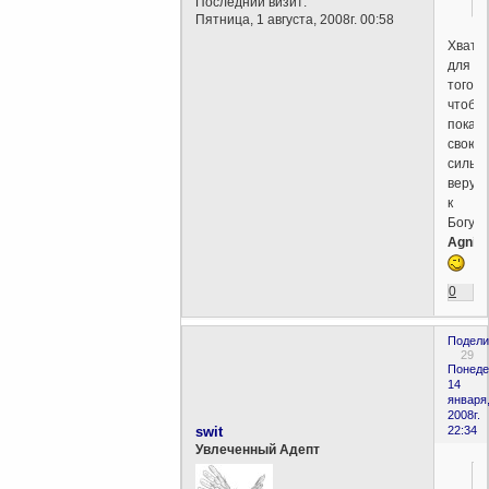
Последний визит:
Пятница, 1 августа, 2008г. 00:58
Хвати
для
того
чтобы
показ
свою
сильн
веру
к
Богу!
Agni_N
0
Подели
29
Понеде
14
января
2008г.
swit
22:34
Увлеченный Адепт