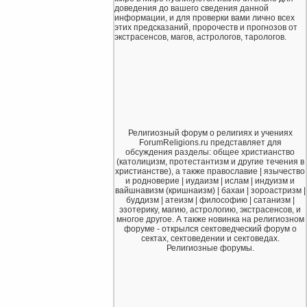
доведения до вашего сведения данной
информации, и для проверки вами лично всех
этих предсказаний, пророчеств и прогнозов от
экстрасенсов, магов, астрологов, тарологов.
Религиозный форум о религиях и учениях
ForumReligions.ru представляет для
обсуждения разделы: общее христианство
(католицизм, протестантизм и другие течения в
христианстве), а также православие | язычество
и родноверие | иудаизм | ислам | индуизм и
вайшнавизм (кришнаизм) | бахаи | зороастризм |
буддизм | атеизм | философию | сатанизм |
эзотерику, магию, астрологию, экстрасенсов, и
многое другое. А также новинка на религиозном
форуме - открылся сектоведческий форум о
сектах, сектоведении и сектоведах.
Религиозные форумы.