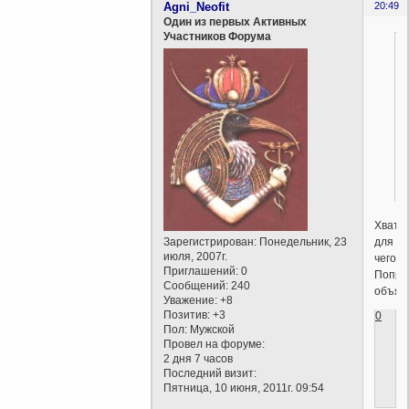
Agni_Neofit
20:49
Один из первых Активных
Участников Форума
Хвати
для
Зарегистрирован
: Понедельник, 23
июля, 2007г.
чего?
Приглашений:
0
Попро
Сообщений:
240
объясн
Уважение:
+8
Позитив:
+3
0
Пол:
Мужской
Провел на форуме:
2 дня 7 часов
Последний визит:
Пятница, 10 июня, 2011г. 09:54