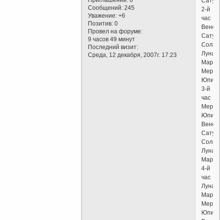
Сатур
Сообщений:
245
2-й
Уважение:
+6
час
Позитив:
0
Венер
Провел на форуме:
Сатур
9 часов 49 минут
Солнц
Последний визит:
Луна
Среда, 12 декабря, 2007г. 17:23
Марс
Мерку
Юпит
3-й
час
Мерку
Юпит
Венер
Сатур
Солнц
Луна
Марс
4-й
час
Луна
Марс
Мерку
Юпит