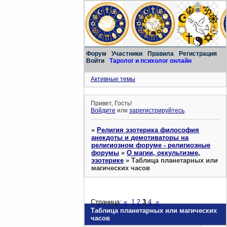
Форум
Участники
Правила
Регистрация
Войти
Таролог и психолог онлайн
Активные темы
Привет, Гость!
Войдите
или
зарегистрируйтесь
.
»
Религия эзотерика философия
анекдоты и демотиваторы на
религиозном форуме - религиозные
форумы
»
О магии, оккультизме,
эзотерике
»
Таблица планетарных или
магических часов
Страница:
«
1
2
3
4
»
Таблица планетарных или магических
часов