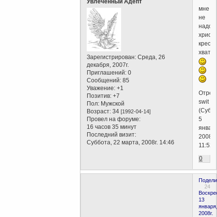
Увлеченный Адепт
мне
не
надо,я
христ
крести
хватит
Зарегистрирован
: Среда, 26
декабря, 2007г.
Приглашений:
0
Сообщений:
85
Уважение:
+1
Отред
Позитив:
+7
swit
Пол:
Мужской
(Суббо
Возраст:
34
[1992-04-14]
Провел на форуме:
5
16 часов 35 минут
января
Последний визит:
2008г.
Суббота, 22 марта, 2008г. 14:46
11:52)
0
Подели
24
Воскре
13
января
2008г.