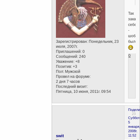
Так
закаж
себе,
-
шоб
было
Зарегистрирован
: Понедельник, 23
июля, 2007г.
Приглашений:
0
0
Сообщений:
240
Уважение:
+8
Позитив:
+3
Пол:
Мужской
Провел на форуме:
2 дня 7 часов
Последний визит:
Пятница, 10 июня, 2011г. 09:54
Подели
23
Суббот
5
января
2008г.
swit
11:52