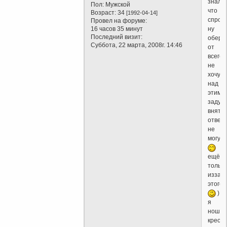
знал
Пол:
Мужской
что
Возраст:
34
[1992-04-14]
спроси
Провел на форуме:
ну
16 часов 35 минут
Последний визит:
обере
Суббота, 22 марта, 2008г. 14:46
от
всего..
не
хочу
над
этим
задумы
внятн
ответ
не
могу
ещё(н
только
изза
этого
)
я
ношу
крести