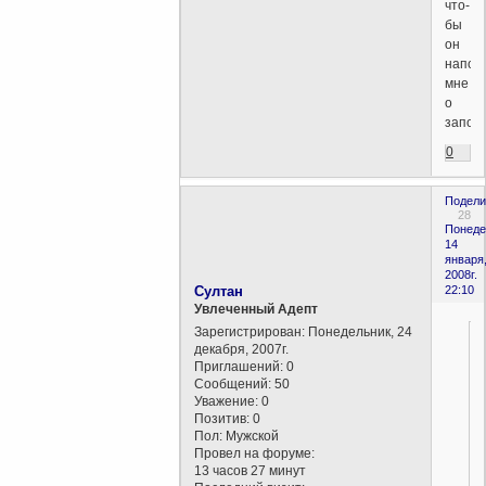
что-
бы
он
напом
мне
о
запове
0
Подели
28
Понеде
14
января
2008г.
Султан
22:10
Увлеченный Адепт
Зарегистрирован
: Понедельник, 24
декабря, 2007г.
Приглашений:
0
Сообщений:
50
Уважение:
0
Позитив:
0
Пол:
Мужской
Провел на форуме:
13 часов 27 минут