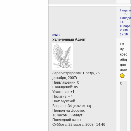
Подели
25
Понеде
14
января
2008г.
swit
17:16
Увлеченный Адепт
хм
ну
крести
обере
для
начал
Зарегистрирован
: Среда, 26
декабря, 2007г.
Приглашений:
0
0
Сообщений:
85
Уважение:
+1
Позитив:
+7
Пол:
Мужской
Возраст:
34
[1992-04-14]
Провел на форуме:
16 часов 35 минут
Последний визит:
Суббота, 22 марта, 2008г. 14:46