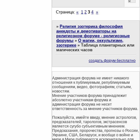
Страница:
«
1
2
3
4
»
»
Религия эзотерика философия
анекдоты и демотиваторы на
религиозном форуме - религиозные
форумы
»
О магии, оккультизме,
эзотерике
»
Таблица планетарных или
магических часов
создать форум бесплатно
Администрация форума не имеет никакого
отношения к публикуемым, републикуемым
сообщениям, видео, фотографиям, статьям,
новостям.
Мнение участников форума принадлежит
абсолютно участникам форума и
администрация форума не несет
ответственность за мнение участников форума.
Пожалуйста, имейте ввиду, мнение астрологов,
предсказателей, тарологов, экстрасенсов
является сугубо субъективным мнением.
Предсказания, пророчества, прогнозы о России,
Украине, США, Беларуси, и вообще о войне и
мире в Мире публикуются исключительно для