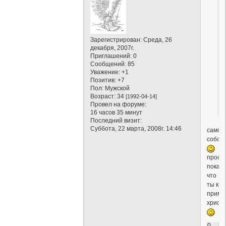
Зарегистрирован
: Среда, 26
декабря, 2007г.
Приглашений:
0
Сообщений:
85
Уважение:
+1
Позитив:
+7
Пол:
Мужской
Возраст:
34
[1992-04-14]
Провел на форуме:
16 часов 35 минут
Последний визит:
Суббота, 22 марта, 2008г. 14:46
само
собой
прост
показ
что
ты к
приме
христ
0