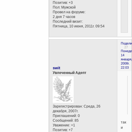
Позитив:
+3
Пол:
Мужской
Провел на форуме:
2 дня 7 часов
Последний визит:
Пятница, 10 июня, 2011г. 09:54
Подели
27
Понеде
14
января
2008г.
swit
22:03
Увлеченный Адепт
Зарегистрирован
: Среда, 26
декабря, 2007г.
Приглашений:
0
Сообщений:
85
так
Уважение:
+1
и
Позитив:
+7