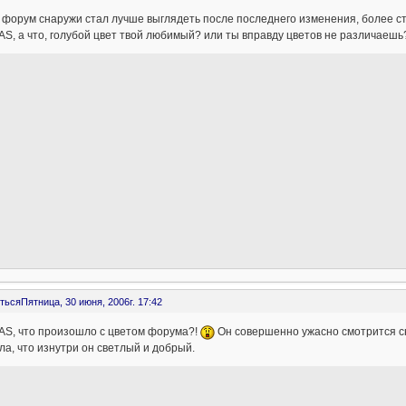
 форум снаружи стал лучше выглядеть после последнего изменения, более с
S, а что, голубой цвет твой любимый? или ты вправду цветов не различаеш
ться
Пятница, 30 июня, 2006г. 17:42
AS, что произошло с цветом форума?!
Он совершенно ужасно смотрится сн
ла, что изнутри он светлый и добрый.