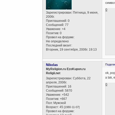
символ
0
Зарегистрирован
: Пятница, 9 июня,
2006г.
Приглашений:
0
Сообщений:
77
Уважение:
+4
Позитив:
0
Провел на форуме:
Не определено
Последний визит:
Вторник, 19 сентября, 2006г. 19:13
Nikolas
Подели
MyReligion.ru EzoKupon.ru
ok, po
Religii.net
a tak,
Зарегистрирован
: Суббота, 22
апреля, 2006г.
0
Приглашений:
16
Сообщений:
5870
Уважение:
+542
Позитив:
+667
Пол:
Мужской
Возраст:
45
[1980-11-07]
Провел на форуме: