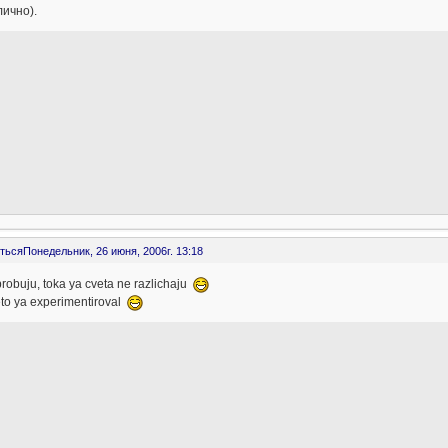
ично).
ться
Понедельник, 26 июня, 2006г. 13:18
probuju, toka ya cveta ne razlichaju
 eto ya experimentiroval