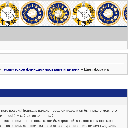
»
Техническое функционирование и дизайн
»
Цвет форума
1
в него вошел. Правда, в начале прошлой недели он был такого красного
.. :cool:). А сейчас он синенький...
 такого темного оттенка, каким был красный, а такого светлого, как он
тно. К тому же - цвет жизни, а что есть религия, как не жизнь? (очень