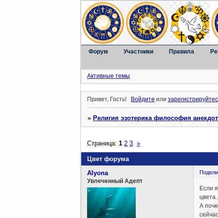
Форум
Участники
Правила
Ре
Активные темы
Привет, Гость!
Войдите
или
зарегистрируйтес
»
Религия эзотерика философия анекдо
Страница:
1
2
3
»
Цвет форума
Alyona
Подели
Увлеченный Адепт
Если я
цвета.
А поче
сейчас