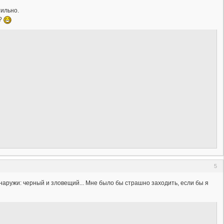
тильно.
ь?
5
аружи: черный и зловещий... Мне было бы страшно заходить, если бы я