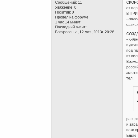
Сообщений:
11
СКОР
Уважение:
0
от пер
Позитив:
0
В ПР
Провел на форуме:
--пол
1 час 14 минут
оазис 
Последний визит:
Воскресенье, 12 мая, 2013г. 20:28
СОЗД
«Княж
в дач
под гл
из вел
Возмо
россий
экзоти
тел.:
распр
и зара
пока в
Едьте!