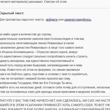
ческого материала) указывает. Смотри об этом
Скрытый текст:
Для просмотра скрытого текста -
войдите
или
зарегистрируйтесь
.
ке имён царя в количестве до сорока,
щем поныне значении законов престолонаследия и том как
 произошла легитимизация линии Романовых в папке
ановление династии Романовых» в лице того самого князя
 Иоанна Коломиецинга – Отрасли своего корня, вокруг
го единственно следует реально попробовать начать строить
давать монархию, как единственно перспективный и
жный путь перед всеми бывшими, неприведшими ни к чему
ому. Известите об этом на форумах, по своим скромным
ам и не бойтесь здесь трусливо и сочково с чем-то ошибиться,
тво не потребует никакой более присяги как тому,
збранному Государю, Имя же Его Господи Ты весь.
айте хоть на несколько дней, готовьте себе почву для отступления, нескольк
стве на половинных паях для аренды иным приезжим и ведение хозяйства.
----------------------------------------------------------------------------------------------------------------
НО ЧТО У ВАС ТАМ УЖЕ НИЧЕГО НЕТ, КАК СДЕЛАЛОСЬ, НИ СИЛ, НИ НА
ШИЙСЯ В ЭТОМ УСЫПАНИИ ПРИВНЕСЁТ ХОТЬ САМОГО СЕБЯ, ТО ВОТ УЖЕ 
РОМУ ДОБАВИТСЯ ЕЩЕ БОЛЕЕ НАРОДА. И БУКВАЛЬНО ОДНОДНЕВНЫЙ ПЕ