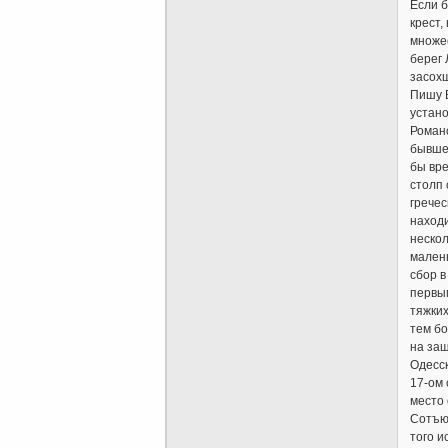
Если б
крест,
множес
берег 
засохш
Пишу 
устан
Роман
бывшей
бы вр
столп 
гречес
находи
нескол
мален
сбор в
первы
тяжких
тем б
на защ
Одесск
17-ом 
место 
Сотъю
того и