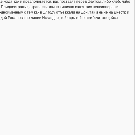
е когда, как и предпологается, вас поставят перед фактом: либо хлеб, либо
 в Приднестровье, стране знакомых типично советских пенсионеров и
ноимённым с тем как в 17 году отъезжали на Дон, так и ныне на Днестр и
гидой Романова по линии Искандер, той скрытой ветви "считающейся