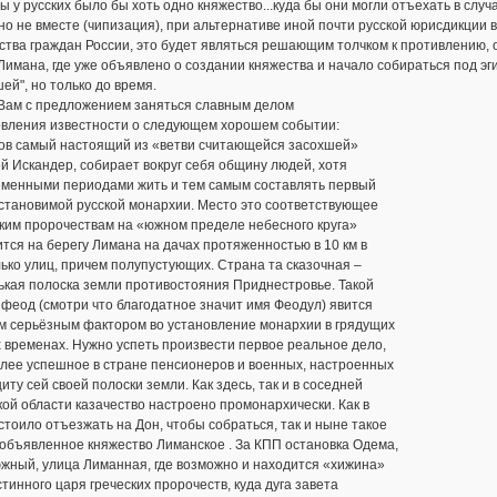
ы у русских было бы хоть одно княжество...куда бы они могли отъехать в случа
 но не вместе (чипизация), при альтернативе иной почти русской юрисдикции
тва граждан России, это будет являться решающим толчком к противлению, од
Лимана, где уже объявлено о создании княжества и начало собираться под э
ей", но только до время.
Вам с предложением заняться славным делом
овления известности о следующем хорошем событии:
ов самый настоящий из «ветви считающейся засохшей»
 Искандер, собирает вокруг себя общину людей, хотя
еменными периодами жить и тем самым составлять первый
становимой русской монархии. Место это соответствующее
ким пророчествам на «южном пределе небесного круга»
тся на берегу Лимана на дачах протяженностью в 10 км в
ько улиц, причем полупустующих. Страна та сказочная –
ькая полоска земли противостояния Приднестровье. Такой
 феод (смотри что благодатное значит имя Феодул) явится
м серьёзным фактором во установление монархии в грядущих
 временах. Нужно успеть произвести первое реальное дело,
олее успешное в стране пенсионеров и военных, настроенных
иту сей своей полоски земли. Как здесь, так и в соседней
ой области казачество настроено промонархически. Как в
стоило отъезжать на Дон, чтобы собраться, так и ныне такое
объявленное княжество Лиманское . За КПП остановка Одема,
жный, улица Лиманная, где возможно и находится «хижина»
стинного царя греческих пророчеств, куда дуга завета