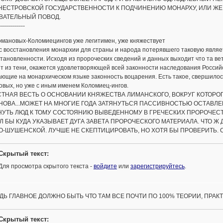
НЕСТРОВСКОЙ ГОСУДАРСТВЕННОСТИ К ПОДЧИНЕНИЮ МОНАРХУ, ИЛИ ЖЕ 
ВАТЕЛЬНЫЙ ПОВОД.
-------------
омановых-Коломиецингов уже легитимен, уже княжествует
 восстановления монархии для страны и народа потерявшего таковую являет
тановленности. Исходя из пророческих сведений и данных выходит что та вет
т из тени, окажется удовлетворяющей всей законности наследования Российс
ющие на монархическом языке законность воцарения. Есть такое, свершилос
вых, но уже с иным именем Коломиец-ингов.
СТНАЯ ВЕСТЬ О ОСНОВАНИИ КНЯЖЕСТВА ЛИМАНСКОГО, ВОКРУГ КОТОРО
НОВА...МОЖЕТ НА МНОГИЕ ГОДА ЗАТЯНУТЬСЯ ПАССИВНОСТЬЮ ОСТАВЛЕ
НУТЬ ЛЮД К ТОМУ СОСТОЯНИЮ ВЫВЕДЕННОМУ В ГРЕЧЕСКИХ ПРОРОЧЕС
 БЫ КУДА УКАЗЫВАЕТ ДУГА ЗАВЕТА ПРОРОЧЕСКОГО МАТЕРИАЛА. ЧТО Ж
О-ШУШЕНСКОЙ. ЛУЧШЕ НЕ СКЕПТИЦИРОВАТЬ, НО ХОТЯ БЫ ПРОВЕРИТЬ.
Скрытый текст:
Для просмотра скрытого текста -
войдите
или
зарегистрируйтесь
.
ДЬ ГЛАВНОЕ ДОЛЖНО БЫТЬ ЧТО ТАМ ВСЕ ПОЧТИ ПО 100% ТЕОРИИ, ПРА
Скрытый текст: