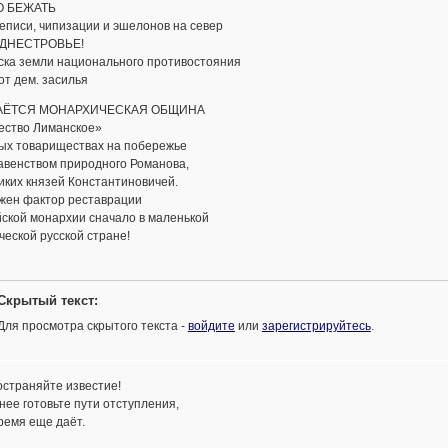
О БЕЖАТЬ
еписи, чипизации и эшелонов на север
ИДНЕСТРОВЬЕ!
оска земли национального противостояния
от дем. засилья
АЁТСЯ МОНАРХИЧЕСКАЯ ОБЩИНА
ество Лиманское»
ных товариществах на побережье
авенством природного Романова,
иких князей Константиновичей.
жен фактор реставрации
ской монархии сначало в маленькой
ческой русской стране!
Скрытый текст:
Для просмотра скрытого текста -
войдите
или
зарегистрируйтесь
.
остраняйте известие!
нее готовьте пути отступления,
ремя еще даёт.