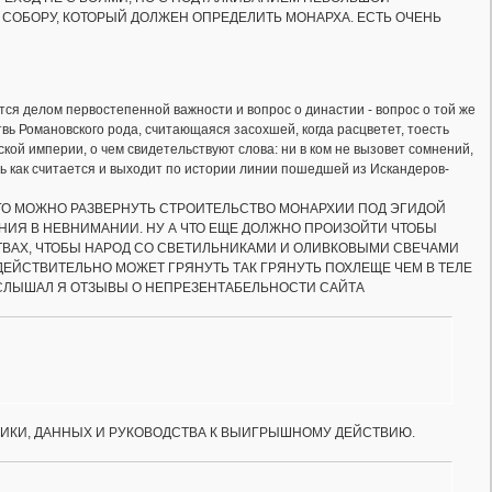
СОБОРУ, КОТОРЫЙ ДОЛЖЕН ОПРЕДЕЛИТЬ МОНАРХА. ЕСТЬ ОЧЕНЬ
ся делом первостепенной важности и вопрос о династии - вопрос о той же
вь Романовского рода, считающаяся засохшей, когда расцветет, тоесть
кой империи, о чем свидетельствуют слова: ни в ком не вызовет сомнений,
ь как считается и выходит по истории линии пошедшей из Искандеров-
ГО МОЖНО РАЗВЕРНУТЬ СТРОИТЕЛЬСТВО МОНАРХИИ ПОД ЭГИДОЙ
НИЯ В НЕВНИМАНИИ. НУ А ЧТО ЕЩЕ ДОЛЖНО ПРОИЗОЙТИ ЧТОБЫ
ТВАХ, ЧТОБЫ НАРОД СО СВЕТИЛЬНИКАМИ И ОЛИВКОВЫМИ СВЕЧАМИ
 ДЕЙСТВИТЕЛЬНО МОЖЕТ ГРЯНУТЬ ТАК ГРЯНУТЬ ПОХЛЕЩЕ ЧЕМ В ТЕЛЕ
 СЛЫШАЛ Я ОТЗЫВЫ О НЕПРЕЗЕНТАБЕЛЬНОСТИ САЙТА
КТИКИ, ДАННЫХ И РУКОВОДСТВА К ВЫИГРЫШНОМУ ДЕЙСТВИЮ.