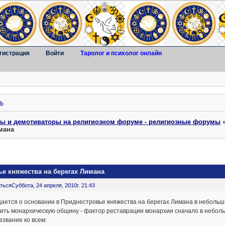
гистрация
Войти
Таролог и психолог онлайн
ь
.
ты и демотиваторы на религиозном форуме - религиозные форумы
мана
е княжества на берегах Лимана
ться
Суббота, 24 апреля, 2010г. 21:43
ается о основании в Приднестровье княжества на берегах Лимана в неболь
ить монархическую общину - фактор реставрации монархии сначало в небол
ззвание ко всем: