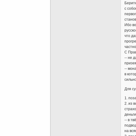
Берит
с собо
перво
станов
Ибо во
русско
что да
прогр
частн
С Пра
-- не 
призе
-- мон
в кото
сильно
Для с
1. поз
2. из 
страх
деньги
-- в т
подвод
на вся