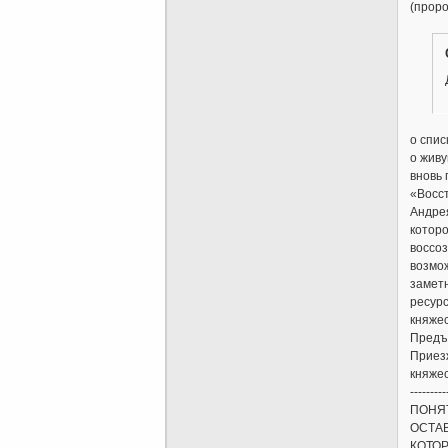
(проро
о спис
о живу
вновь
«Восст
Андрея
которо
воссоз
возмо
заметн
ресурс
княжес
Предъи
Приезж
княже
---------
ПОНЯТ
ОСТАВ
КОТО