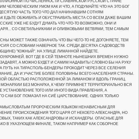
МИЛЛИОННОЙ ПО ЧИСЛЕННОСТИ СЛАВЯНСКОЙ РУССКОЙ СТРАНЕ
М ЧЕЛОВЕЧЕСКИМ УМОМ КАК И ЧТО, А ПОДУМАЙТЕ ЧТО НА ЭТО БОГ
ДЕСЯТУЮ ЧАСТЬ ТОГО ЧТО ДАЛ НАЧИНАВШИМ СОТНЯМ
АК ЕДЬТЕ ОБЖИВАТЬ И ОБУСТРАИВАТЬ МЕСТА СО ВСЕМ ДАЖЕ ВАШИМ
УССКИЕ УЖЕ НЕ БУДУТ ДУМАТЬ ЧТО ЧТО-ТО ВОЗМОЖНО, ОНИ И
О ЦАРЯ... СО СВЕТИЛЬНИКАМИ И ОЛИВКОВЫМИ ВЕТВЯМИ, ТЕМ САМЫМ
СНЫ МОЖЕТ ТАКЖЕ ОЗНАЧАТЬ ЧТО ВЫ ЧЕГО-ТО НЕ ДОГОНЯЕТЕ, ТЕМ
ЕРСИЯ СО СЛОВАМИ НАВЕРНОЕ ТАК. СРЕДИ ДЕСЯТКА САДОВОДСТВ
ОБЩИНЕ) "ЮЖНЫЙ". НА УЛИЦЕ ЛИМАННОЙ НАЙДЕТЕ.
ПОУКРОМНЕЙ. ВОТ ГДЕ В СЕЙ ТЕМНОТЕ НЫНЕШНИХ ВРЕМЕН НУЖНО
 ЗАДАВЯТ, А МОЖНО БУДЕТ И САМИМ НАДАВИТЬ! СЛОВНО БЫ НА РУКУ
А ПУТЬ НА ТИРАСПОЛЬ-БЕНДЕРЫ ПРОХОДИТ ЧЕРЕЗ ВСЕ СЕЛЕНИЯ
АНИЕ, ДА И УЧАСТИЕ БОЛЕЕ ПОЛОВИНЫ ВСЕГО НАСЕЛЕНИЯ СТРАНЫ.
ОЙ ОБЛАСТЬЮ РАСПОЛОЖЕННОЙ ЗА ЛИМАНОМ И ВДОЛЬ ГРАНИЦ.
МОНАРХИИ БЕЗ МОНАРХА, К ЧЕМУ ПРИМКНЕТ ТЕРРИТОРИАЛЬНО ВСЯ
Е УСТАНОВЛЕНИЕ ТОГО ИЛИ ИНОГО ВИДА ПРАВЛЕНИЯ, А
О САМ БОГ ПОМАЗАЛ НА СИЁ ЦАРСТВОВАНИЕ. ОДНИХ ТОЛЬКО
ЕМ ЗАМЫСЛОВАТЫМ ПРОРОЧЕСКИМ ЯЗЫКОМ НЕНАВИСНЫМ ДЛЯ
ЧЕНИЕ ПРОИСХОЖДЕНИЯ ТОГО ЦАРЯ ОТ НЕКОЕГО АЛЕКСАНДРА, НО
ЫХ, ТАКИХ КАК АЛЕКСАНДРОВЫ И ИСКАНДЕРЫ. ОПАСНЫЕ ДЛЯ
КО В УКАЗУЮЩЕМ ФИНАЛЕ, ТАКОМ НАПРИМЕР КАК СОБОРНОЕ