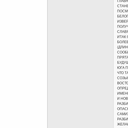
ГЛАВ
СТАНЕ
ПОСМО
БЕЛОГ
ИЗВЕР
ПОЛУЧ
СЛАВЯ
ИТАК 
БОЛЕЕ
(ДЛИН
СООБЩ
ПРЯТА
БУДУ
ЮГА 
ЧТО 
СОЗЫ
ВОСТО
ОПРЕД
ИМЕН
И НО
РАЗБИ
ОПАС
САМИ
РАЗБИ
ЖЕЛА