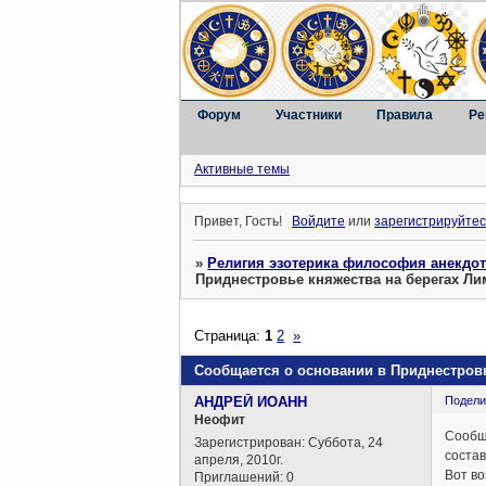
Форум
Участники
Правила
Ре
Активные темы
Привет, Гость!
Войдите
или
зарегистрируйтес
»
Религия эзотерика философия анекдо
Приднестровье княжества на берегах Ли
Страница:
1
2
»
Сообщается о основании в Приднестровь
АНДРЕЙ ИОАНН
Подели
Неофит
Сообщ
Зарегистрирован
: Суббота, 24
состав
апреля, 2010г.
Вот во
Приглашений:
0