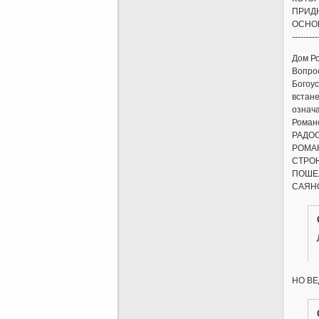
ПРИД
ОСНО
---------
Дом Р
Вопрос
Богоус
встане
означа
Романо
РАДО
РОМА
СТРО
ПОШЕЛ
САЯН
НО ВЕ