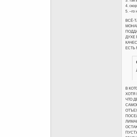
3. так
4. ско
5. –го
ВСЁ-Т
МОНАР
ПОДД
ДУХЕ 
КАЧЕС
ЕСТЬ 
В КОТ
ХОТЯ 
ЧТО Д
САМОГ
ОТЪЕХ
ПОСЕ
ЛИМАН
ОСТА
ПУСТ