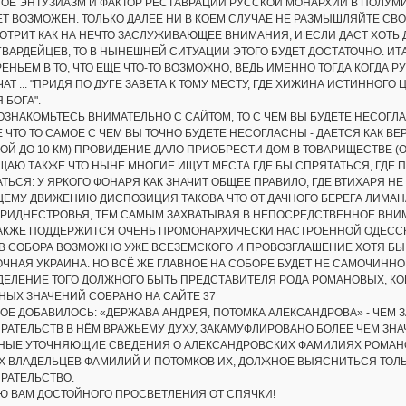
НОЕ ЭНТУЗИАЗМ И ФАКТОР РЕСТАВРАЦИИ РУССКОЙ МОНАРХИИ В ПОЛУ
Т ВОЗМОЖЕН. ТОЛЬКО ДАЛЕЕ НИ В КОЕМ СЛУЧАЕ НЕ РАЗМЫШЛЯЙТЕ СВОИ
ТРИТ КАК НА НЕЧТО ЗАСЛУЖИВАЮЩЕЕ ВНИМАНИЯ, И ЕСЛИ ДАСТ ХОТЬ 
ВАРДЕЙЦЕВ, ТО В НЫНЕШНЕЙ СИТУАЦИИ ЭТОГО БУДЕТ ДОСТАТОЧНО. ИТ
ЕНЬЕМ В ТО, ЧТО ЕЩЕ ЧТО-ТО ВОЗМОЖНО, ВЕДЬ ИМЕННО ТОГДА КОГДА Р
АТ ... "ПРИДЯ ПО ДУГЕ ЗАВЕТА К ТОМУ МЕСТУ, ГДЕ ХИЖИНА ИСТИННОГ
 БОГА".
ОЗНАКОМЬТЕСЬ ВНИМАТЕЛЬНО С САЙТОМ, ТО С ЧЕМ ВЫ БУДЕТЕ НЕСОГЛА
 ЧТО ТО САМОЕ С ЧЕМ ВЫ ТОЧНО БУДЕТЕ НЕСОГЛАСНЫ - ДАЕТСЯ КАК В
ОЙ ДО 10 КМ) ПРОВИДЕНИЕ ДАЛО ПРИОБРЕСТИ ДОМ В ТОВАРИЩЕСТВЕ (
АЮ ТАКЖЕ ЧТО НЫНЕ МНОГИЕ ИЩУТ МЕСТА ГДЕ БЫ СПРЯТАТЬСЯ, ГДЕ 
ТЬСЯ: У ЯРКОГО ФОНАРЯ КАК ЗНАЧИТ ОБЩЕЕ ПРАВИЛО, ГДЕ ВТИХАРЯ НЕ
ЩЕМУ ДВИЖЕНИЮ ДИСПОЗИЦИЯ ТАКОВА ЧТО ОТ ДАЧНОГО БЕРЕГА ЛИМАН
ПРИДНЕСТРОВЬЯ, ТЕМ САМЫМ ЗАХВАТЫВАЯ В НЕПОСРЕДСТВЕННОЕ ВНИМ
ТАКЖЕ ПОДДЕРЖИТСЯ ОЧЕНЬ ПРОМОНАРХИЧЕСКИ НАСТРОЕННОЙ ОДЕССК
В СОБОРА ВОЗМОЖНО УЖЕ ВСЕЗЕМСКОГО И ПРОВОЗГЛАШЕНИЕ ХОТЯ БЫ 
ЧНАЯ УКРАИНА. НО ВСЁ ЖЕ ГЛАВНОЕ НА СОБОРЕ БУДЕТ НЕ САМОЧИННО
ЕЛЕНИЕ ТОГО ДОЛЖНОГО БЫТЬ ПРЕДСТАВИТЕЛЯ РОДА РОМАНОВЫХ, КОГ
НЫХ ЗНАЧЕНИЙ СОБРАНО НА САЙТЕ 37
ВОЕ ДОБАВИЛОСЬ: «ДЕРЖАВА АНДРЕЯ, ПОТОМКА АЛЕКСАНДРОВА» - Ч
РАТЕЛЬСТВ В НЁМ ВРАЖЬЕМУ ДУХУ, ЗАКАМУФЛИРОВАНО БОЛЕЕ ЧЕМ ЗНА
НЫЕ УТОЧНЯЮЩИЕ СВЕДЕНИЯ О АЛЕКСАНДРОВСКИХ ФАМИЛИЯХ РОМАНОВ
Х ВЛАДЕЛЬЦЕВ ФАМИЛИЙ И ПОТОМКОВ ИХ, ДОЛЖНОЕ ВЫЯСНИТЬСЯ ТОЛЬ
РАТЕЛЬСТВО.
Ю ВАМ ДОСТОЙНОГО ПРОСВЕТЛЕНИЯ ОТ СПЯЧКИ!