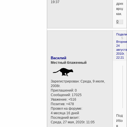
19:37
древн
вроде
как.
0
Подели
5
Вторни
24
августа
2010г.
Василий
22:21
Местный блаженный
Зарегистрирован
: Среда, 9 июля,
2008г.
Приглашений:
0
Сообщений:
17025
Уважение:
+516
Позитив:
+478
Провел на форуме:
4 месяца 16 дней
Подтв
Последний визит:
Ибо
Среда, 27 мая, 2020г. 11:05
в