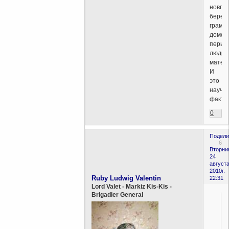
новгор
берес
грамо
домон
перио
люди
матер
И
это
научн
факт.
0
Подели
6
Вторни
24
августа
2010г.
Ruby Ludwig Valentin
22:31
Lord Valet - Markiz Kis-Kis -
Brigadier General