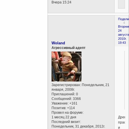
Вчера 15:24
Подели
4
Вторни
24
августа
2010г.
Woland
19:43
Агрессивный адепт
Зарегистрирован
: Понедельник, 21
января, 2008г.
Приглашений:
0
Сообщений:
3366
Уважение:
+161
Позитив:
+114
Провел на форуме:
Древн
1 месяц 22 дня
Последний визит:
прасл
Понедельник, 31 декабря, 2012г.
и