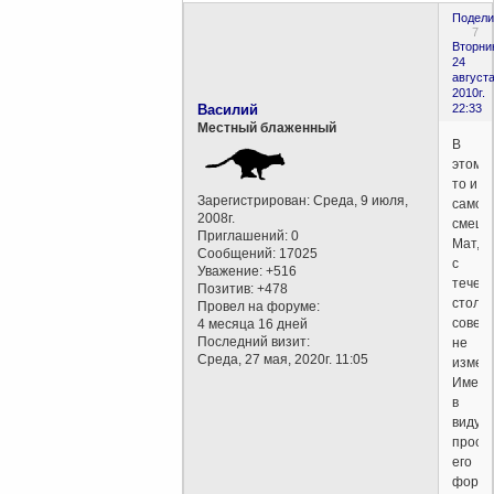
Подели
7
Вторни
24
августа
2010г.
Василий
22:33
Местный блаженный
В
этом
то и
Зарегистрирован
: Среда, 9 июля,
самое
2008г.
смешн
Приглашений:
0
Мат,
Сообщений:
17025
с
Уважение:
+516
течен
Позитив:
+478
столет
Провел на форуме:
совер
4 месяца 16 дней
Последний визит:
не
Среда, 27 мая, 2020г. 11:05
измен
Имеют
в
виду
прост
его
формы