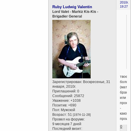
2010г.
Ruby Ludwig Valentin
19:27
Lord Valet - Markiz Kis-Kis -
Brigadier General
твое
болот
Зарегистрирован
: Воскресенье, 31
января, 2010г.
(мат,
Приглашений:
0
брань
Сообщений:
25872
или
Уважение:
+1038
прокл
Позитив:
+690
-
Пол:
Мужской
какого
Возраст:
51
[1974-11-28]
проис
Провел на форуме:
9 месяцев 7 дней
0
Последний визит: