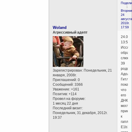
Подели
1
Вторни
24
августа
2010г.
Woland
17:59
Агрессивный адепт
24.08.
13:53
Иссле
образ
слюны
39
родст
Зарегистрирован
: Понедельник, 21
Адоль
января, 2008г.
Гитле
Приглашений:
0
Сообщений:
3366
показа
Уважение:
+161
что
Позитив:
+114
его
Провел на форуме:
ДНК
1 месяц 22 дня
могла
Последний визит:
прина
Понедельник, 31 декабря, 2012г.
к
19:37
гапло
E1b1b