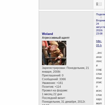
0
Подели
8
Вторни
24
августа
2010г.
Woland
23:08
Агрессивный адепт
http://
05.htm
.
.анал
анало
лекси
в
Зарегистрирован
: Понедельник, 21
совре
января, 2008г.
славя
Приглашений:
0
языка
Сообщений:
3366
говор
Уважение:
+161
о
Позитив:
+114
Провел на форуме:
всеоб
1 месяц 22 дня
славя
Последний визит:
харак
Понедельник, 31 декабря, 2012г.
мата.