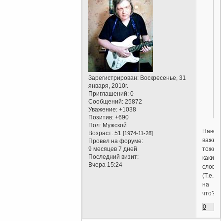
Зарегистрирован
: Воскресенье, 31
января, 2010г.
Приглашений:
0
Сообщений:
25872
Уважение:
+1038
Позитив:
+690
Пол:
Мужской
Навер
Возраст:
51
[1974-11-28]
важно
Провел на форуме:
тоже
9 месяцев 7 дней
Последний визит:
каким
Вчера 15:24
слова
(Т.е.
на
что?)
0