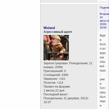
Подели
2
Вторни
24
августа
2010г.
Woland
18:04
Агрессивный адепт
Мдя,
в
больш
стате
журна
как
обычн
Зарегистрирован
: Понедельник, 21
всё
января, 2008г.
превр
Приглашений:
0
Сообщений:
3366
-
Уважение:
+161
уже
Позитив:
+114
и
Провел на форуме:
Гитле
1 месяц 22 дня
предк
Последний визит:
были
Понедельник, 31 декабря, 2012г.
черно
19:37
и