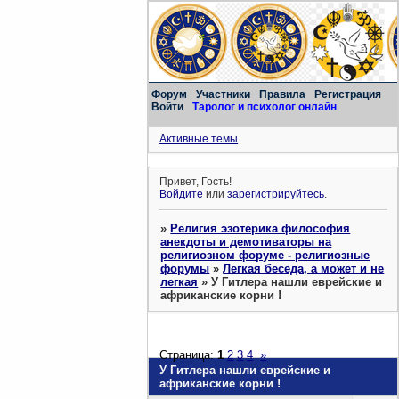
Форум
Участники
Правила
Регистрация
Войти
Таролог и психолог онлайн
Активные темы
Привет, Гость!
Войдите
или
зарегистрируйтесь
.
»
Религия эзотерика философия
анекдоты и демотиваторы на
религиозном форуме - религиозные
форумы
»
Легкая беседа, а может и не
легкая
»
У Гитлера нашли еврейские и
африканские корни !
Страница:
1
2
3
4
»
У Гитлера нашли еврейские и
африканские корни !