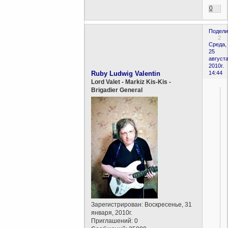
0
Подели
2
Среда,
25
августа
2010г.
Ruby Ludwig Valentin
14:44
Lord Valet - Markiz Kis-Kis -
Brigadier General
Зарегистрирован
: Воскресенье, 31
января, 2010г.
Приглашений:
0