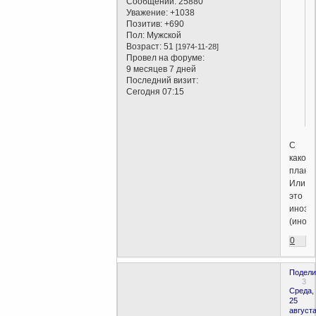
Сообщений:
25880
Уважение:
+1038
Позитив:
+690
Пол:
Мужской
Возраст:
51
[1974-11-28]
Провел на форуме:
9 месяцев 7 дней
Последний визит:
Сегодня 07:15
С
какой
плане
Или
это
инозв
(инога
0
Подели
3
Среда,
25
августа