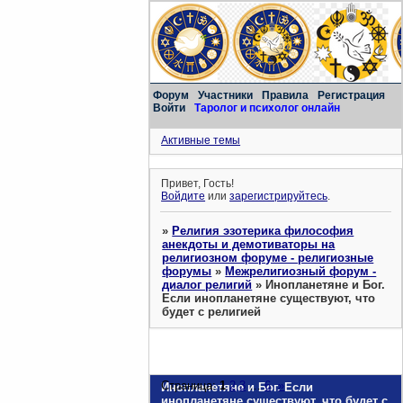
Форум
Участники
Правила
Регистрация
Войти
Таролог и психолог онлайн
Активные темы
Привет, Гость!
Войдите
или
зарегистрируйтесь
.
»
Религия эзотерика философия
анекдоты и демотиваторы на
религиозном форуме - религиозные
форумы
»
Межрелигиозный форум -
диалог религий
»
Инопланетяне и Бог.
Если инопланетяне существуют, что
будет с религией
Страница:
1
2
3
…
6
»
Инопланетяне и Бог. Если
инопланетяне существуют, что будет с