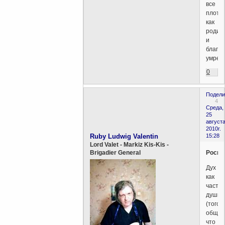
все
плотс
как
родило
и
благо
умрет.
0
Подели
4
Среда,
25
августа
2010г.
Ruby Ludwig Valentin
15:28
Lord Valet - Markiz Kis-Kis -
Росин
Brigadier General
Дух
как
часть
души
(того
общег
что