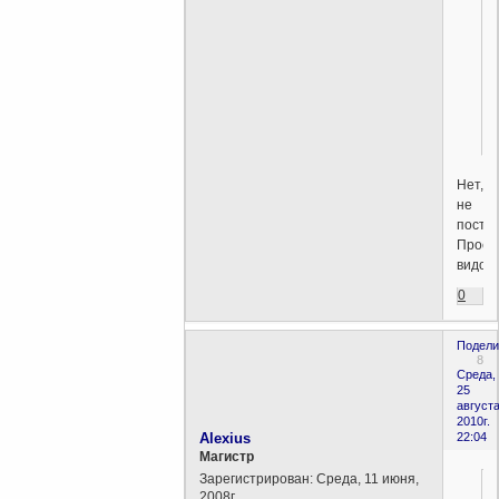
Нет,
не
постав
Прост
видои
0
Подели
8
Среда,
25
августа
2010г.
Alexius
22:04
Магистр
Зарегистрирован
: Среда, 11 июня,
2008г.