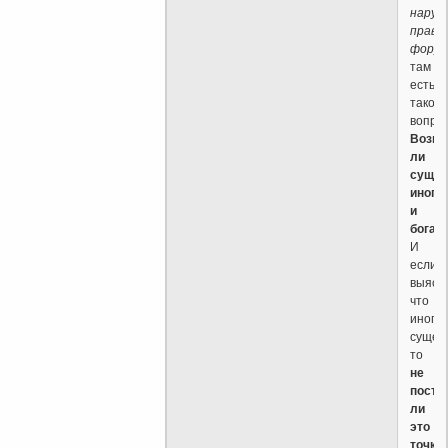
нару
прави
форум
там
есть
такой
вопро
Возм
ли
сущес
инопл
и
бога
.
И
если
выясн
что
инопл
сущес
то
не
поста
ли
это
точку