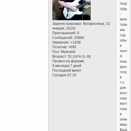
подле
суду)
-
можно
Зарегистрирован
: Воскресенье, 31
тракто
января, 2010г.
как
Приглашений:
0
суд
Сообщений:
25880
обычн
Уважение:
+1038
и
Позитив:
+690
необы
Пол:
Мужской
А
Возраст:
51
[1974-11-28]
Провел на форуме:
наша
9 месяцев 7 дней
душа
Последний визит:
созда
Сегодня 07:15
в
т.ч.
для
контр
нашег
матер
сущес
в
земно
мире.
Ведь