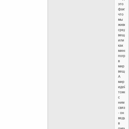
это
факт,
что
мы
живем
среди
вещей
или
как
миним
погру
в
мир
вещей
А
мир
идей
тоже
с
ним
связа
- он
ведь
в
очень