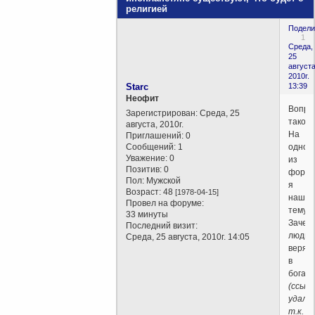
религией
Подели
1
Среда,
25
августа
2010г.
Starc
13:39
Неофит
Вопро
Зарегистрирован
: Среда, 25
такой.
августа, 2010г.
На
Приглашений:
0
Сообщений:
1
одно
Уважение:
0
из
Позитив:
0
форум
Пол:
Мужской
я
Возраст:
48
[1978-04-15]
нашел
Провел на форуме:
тему
33 минуты
Зачем
Последний визит:
люди
Среда, 25 августа, 2010г. 14:05
верят
в
бога
(ссыл
удале
т.к.