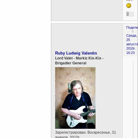
0
Подели
6
Среда,
25
августа
2010г.
Ruby Ludwig Valentin
16:23
Lord Valet - Markiz Kis-Kis -
Brigadier General
Зарегистрирован
: Воскресенье, 31
января, 2010г.