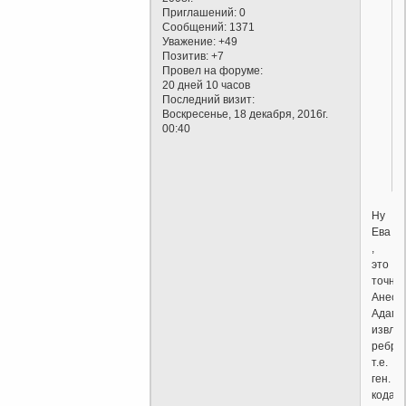
Приглашений:
0
Сообщений:
1371
Уважение:
+49
Позитив:
+7
Провел на форуме:
20 дней 10 часов
Последний визит:
Воскресенье, 18 декабря, 2016г.
00:40
Ну
Ева
,
это
точно.
Анест
Адаму,
извле
ребра,
т.е.
ген.
кода