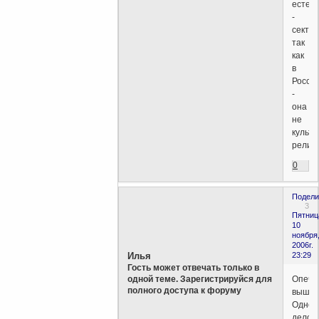
естес
-
секта,
так
как
в
Росси
-
она
не
культ
религи
0
Подели
3
Пятниц
10
ноября
2006г.
Илья
23:29
Гость может отвечать только в
Опеча
одной теме. Зарегистрируйся для
полного доступа к форуму
вышла
Одно
дело