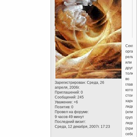
Cекта-
орган
религ
или
другог
толка,
во
Зарегистрирован
: Среда, 26
главе
апреля, 2006г.
котор
Приглашений:
0
стоит
Сообщений:
245
хариз
Уважение:
+6
лидер
Позитив:
0
Провел на форуме:
(или
9 часов 49 минут
группа
Последний визит:
лидеро
Среда, 12 декабря, 2007г. 17:23
(прип
себе