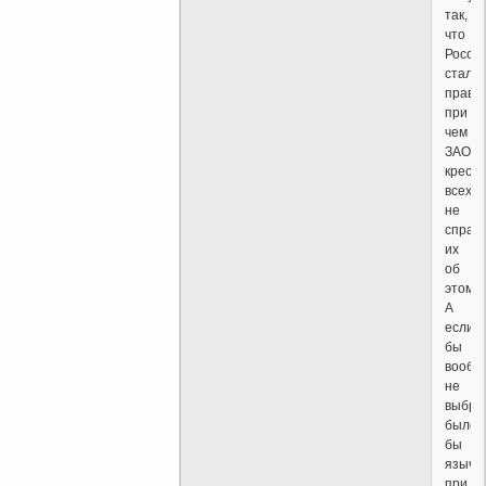
так,
что
Росси
стала
право
при
чем
ЗАОЧН
крест
всех,
не
спраш
их
об
этом.
А
если
бы
вообщ
не
выбра
было
бы
язычес
при