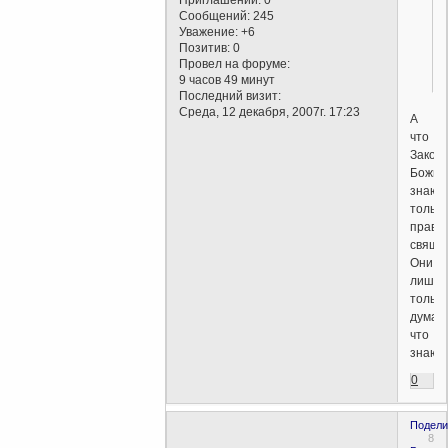
Приглашений:
0
Сообщений:
245
Уважение:
+6
Позитив:
0
Провел на форуме:
9 часов 49 минут
Последний визит:
Среда, 12 декабря, 2007г. 17:23
А
что
Закон
Божьи
знают
только
право
свяще
Они
лишь
только
думаю
что
знают
0
Подели
8