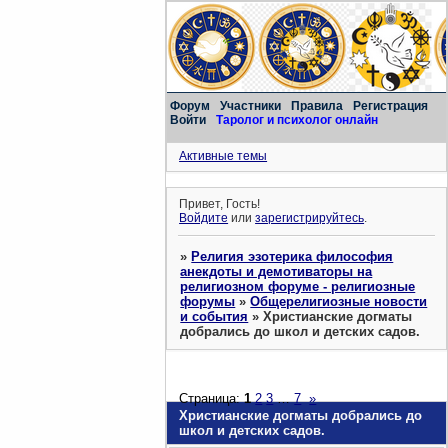
Форум
Участники
Правила
Регистрация
Войти
Таролог и психолог онлайн
Активные темы
Привет, Гость!
Войдите
или
зарегистрируйтесь
.
»
Религия эзотерика философия
анекдоты и демотиваторы на
религиозном форуме - религиозные
форумы
»
Общерелигиозные новости
и события
»
Христианские догматы
добрались до школ и детcких садов.
Страница:
1
2
3
…
7
»
Христианские догматы добрались до
школ и детcких садов.