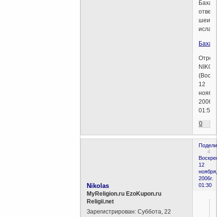
Бахаи,
ответ
шеитс
ислам
Бахаи
Отред
NIKOL
(Воскр
12
ноябр
2006г.
01:54)
0
Подели
4
Воскре
12
ноября
2006г.
Nikolas
01:30
MyReligion.ru EzoKupon.ru
Religii.net
Зарегистрирован
: Суббота, 22