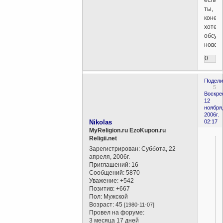
если
ты,
конечн
хотел
обсуд
новост
0
Подели
5
Воскре
12
ноября
2006г.
Nikolas
02:17
MyReligion.ru EzoKupon.ru
Religii.net
Зарегистрирован
: Суббота, 22
апреля, 2006г.
Приглашений:
16
Сообщений:
5870
Уважение:
+542
Позитив:
+667
Пол:
Мужской
Возраст:
45
[1980-11-07]
Провел на форуме:
3 месяца 17 дней