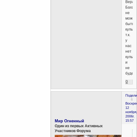
Вера
Бахаи
не
может
быть
культ
т.к.
у
нас
нет
культа
и
не
будет!
0
Подели
6
Воскре
12
ноября
2006г.
Мир Огненный
15:57
Один из первых Активных
Участников Форума