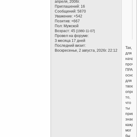
апреля, 2006г.
Приглашений:
16
Сообщений:
5870
Уважение:
+542
Позитив:
+667
Пол:
Мужской
Возраст:
45
[1980-11-07]
Провел на форуме:
3 месяца 17 дней
Последний визит:
Так,
Воскресенье, 2 августа, 2026г. 22:12
для
начала
прочи
ПРАВИ
основ
для
твое
опред
то,
что
ты
привел
знает
кажды
мог
бы