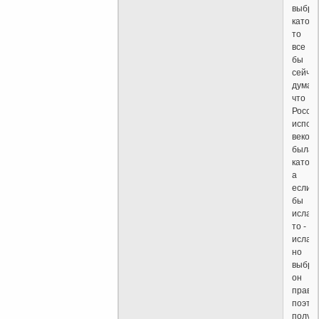
выбра
катол
то
все
бы
сейча
думал
что
Росси
испок
веков
была
католи
а
если
бы
ислам,
то -
исламс
но
выбра
он
право
поэто
получ