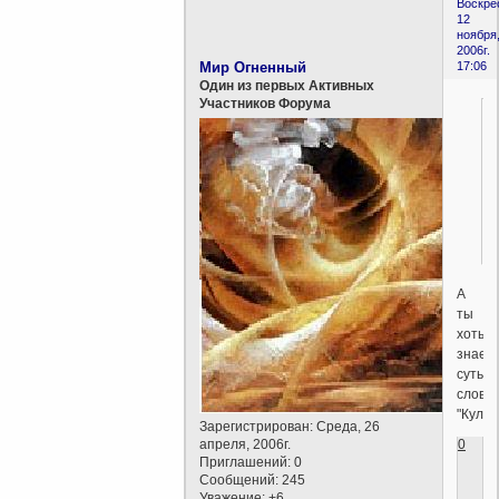
Воскре
12
ноября
2006г.
Мир Огненный
17:06
Один из первых Активных
Участников Форума
А
ты
хоть
знаеш
суть
слова
"Культ
Зарегистрирован
: Среда, 26
0
апреля, 2006г.
Приглашений:
0
Сообщений:
245
Уважение:
+6