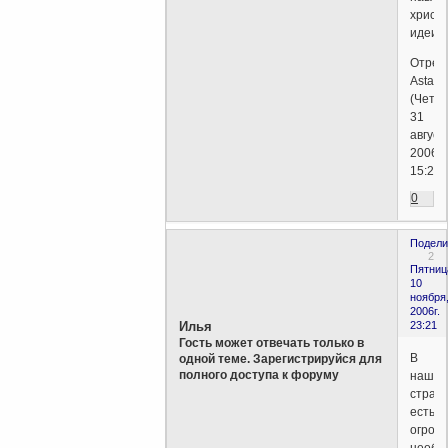
христ
идеи!
Отред
Astaro
(Четве
31
август
2006г.
15:23)
0
Подели
2
Пятниц
10
ноября
2006г.
Илья
23:21
Гость может отвечать только в
В
одной теме. Зарегистрируйся для
полного доступа к форуму
нашей
стран
есть
огром