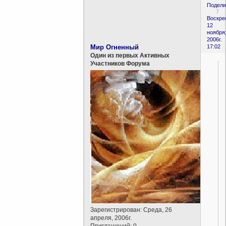
Подели
7
Воскре
12
ноября
2006г.
Мир Огненный
17:02
Один из первых Активных
Участников Форума
Зарегистрирован
: Среда, 26
апреля, 2006г.