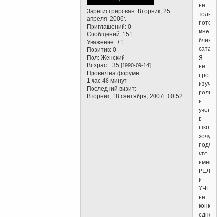
не
Зарегистрирован
: Вторник, 25
только
апреля, 2006г.
потому
Приглашений:
0
мне
Сообщений:
151
ближе
Уважение:
+1
сатани
Позитив:
0
Пол:
Женский
Я
Возраст:
35
[1990-09-14]
не
Провел на форуме:
проти
1 час 48 минут
изуче
Последний визит:
религ
Вторник, 18 сентября, 2007г. 00:52
и
учени
в
школе
хочу
подче
что
именн
РЕЛИ
и
УЧЕН
не
конкр
одной