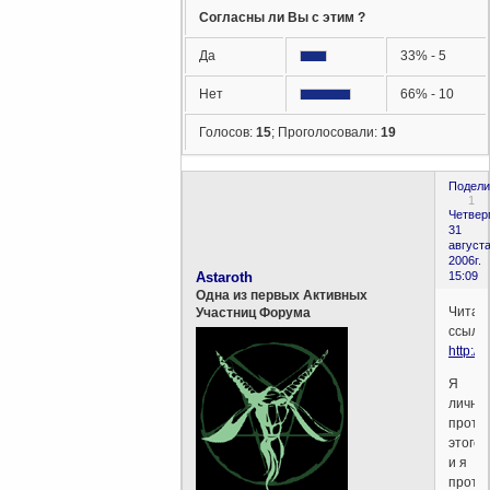
Согласны ли Вы с этим ?
Да
33% - 5
Нет
66% - 10
Голосов:
15
;
Проголосовали:
19
Подели
1
Четверг
31
августа
2006г.
Astaroth
15:09
Одна из первых Активных
Читае
Участниц Форума
ссылку
http:/
Я
лично
проти
этого
и я
проти