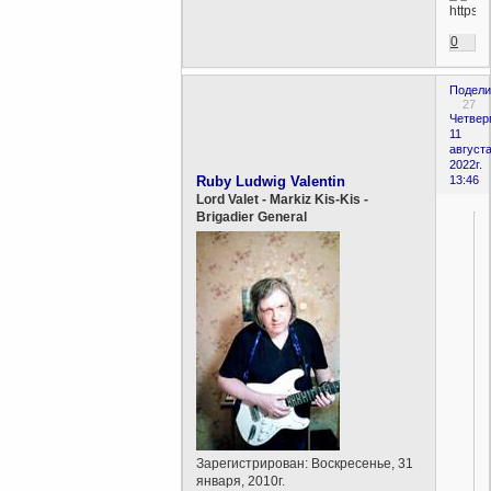
0
Подели
27
Четверг
11
августа
2022г.
Ruby Ludwig Valentin
13:46
Lord Valet - Markiz Kis-Kis -
Brigadier General
Зарегистрирован
: Воскресенье, 31
января, 2010г.