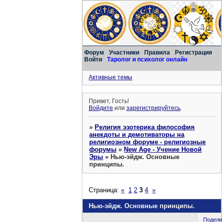
Форум
Участники
Правила
Регистрация
Войти
Таролог и психолог онлайн
Активные темы
Привет, Гость!
Войдите
или
зарегистрируйтесь
.
»
Религия эзотерика философия
анекдоты и демотиваторы на
религиозном форуме - религиозные
форумы
»
New Age - Учение Новой
Эры
»
Нью-эйдж. Основные
принципы.
Страница:
«
1
2
3
4
»
Нью-эйдж. Основные принципы.
Подели