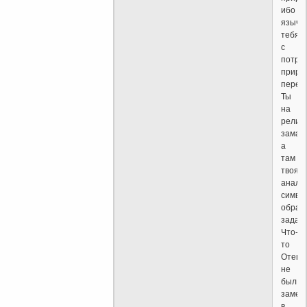
ибо
язычн
тебя
с
потро
приро
перещ
Ты
на
религ
замах
а
там
твоя
анало
симво
обрат
зада.
Что-
то
Отец
не
был
замеч
в