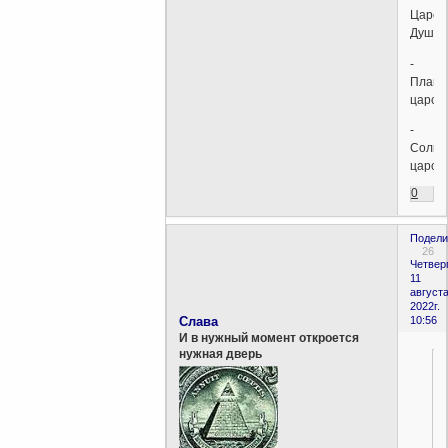
Царст
Душ,
-
Плане
царств
-
Солне
царств
0
Подели
26
Четверг
11
августа
2022г.
Слава
10:56
И в нужный момент откроется
нужная дверь