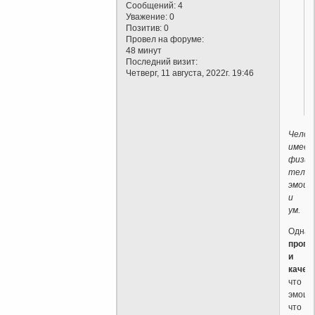
Сообщений:
4
Уважение:
0
Позитив:
0
Провел на форуме:
48 минут
Последний визит:
Четверг, 11 августа, 2022г. 19:46
Челов
имее
физич
тело,
эмоци
и
ум.
Однак
пропо
и
качес
что
эмоци
что