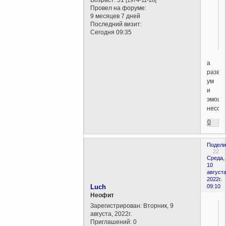
Провел на форуме:
9 месяцев 7 дней
Последний визит:
Сегодня 09:35
а
разве
ум
и
эмоци
несов
0
Подели
22
Среда,
10
августа
2022г.
Luch
09:10
Неофит
Зарегистрирован
: Вторник, 9
августа, 2022г.
Приглашений:
0