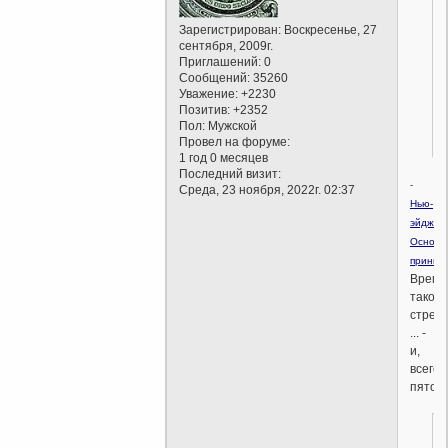
Зарегистрирован
: Воскресенье, 27
сентября, 2009г.
Приглашений:
0
Сообщений:
35260
Уважение:
+2230
Позитив:
+2352
Пол:
Мужской
Провел на форуме:
1 год 0 месяцев
Последний визит:
-
Среда, 23 ноября, 2022г. 02:37
Нью-
эйдж.
Основн
принци
Время
такое
стрем
... -
и,
всего
пятог