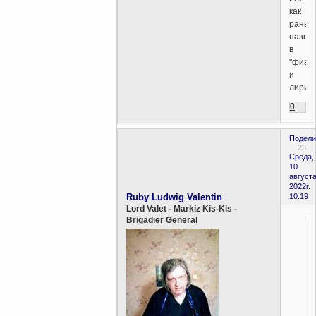
как
раньш
назыв
в
"физи
и
лирика
0
Подели
23
Среда,
10
августа
2022г.
Ruby Ludwig Valentin
10:19
Lord Valet - Markiz Kis-Kis -
Brigadier General