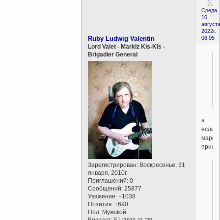
21
Среда,
10
августа
2022г.
Ruby Ludwig Valentin
06:05
Lord Valet - Markiz Kis-Kis -
Brigadier General
а
если
марси
приле
Зарегистрирован
: Воскресенье, 31
января, 2010г.
Приглашений:
0
Сообщений:
25877
Уважение:
+1038
Позитив:
+690
Пол:
Мужской
Возраст:
51
[1974-11-28]