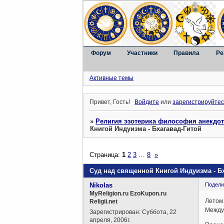
Форум
Участники
Правила
Ре
Активные темы
Привет, Гость!
Войдите
или
зарегистрируйтес
»
Религия эзотерика философия анекдо
Книгой Индуизма - Бхагавад-Гитой
Страница:
1
2
3
…
8
»
Суд над священной Книгой Индуизма - Б
Nikolas
Подели
MyReligion.ru EzoKupon.ru
Летом 
Religii.net
Междун
Зарегистрирован
: Суббота, 22
апреля, 2006г.