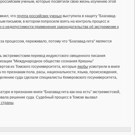
 российским ученым, которые посвятили свою жизнь изучению этой
мнил, что
группа российских ученых
выступила в защиту "Бхагавад-
тым письмом, в котором попросили взять на контроль процесс и
 о недопустимости применения законодательства об экстремизме к
за процессом, переживало, потому что "Бхагавад-гита" является
ть экстремистским перевод индуистского священного писания
анизации "Международное общество сознания Кришны"
ртов из Томского госуниверситета, которые
якобы
усмотрели в книге
 по признакам пола, расы, национальности, языка, происхождения,
еделению суда сделали специалисты Кемеровского госуниверситета,
туре в признании книги "Бхагавад-гита как она есть" экстремистской,
овала решение суда. Судебный процесс в Томске вызвал
 страны
.