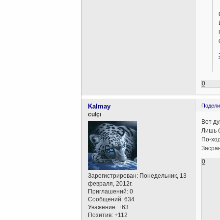
0
Kalmay
Подели
culçı
Вот ду
Лишь б
По-ход
Засран
0
Зарегистрирован
: Понедельник, 13
февраля, 2012г.
Приглашений:
0
Сообщений:
634
Уважение:
+63
Позитив:
+112