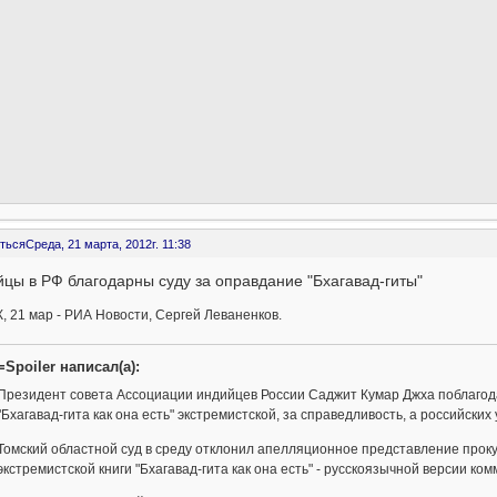
ться
Среда, 21 марта, 2012г. 11:38
цы в РФ благодарны суду за оправдание "Бхагавад-гиты"
 21 мар - РИА Новости, Сергей Леваненков.
=Spoiler написал(а):
Президент совета Ассоциации индийцев России Саджит Кумар Джха поблагода
"Бхагавад-гита как она есть" экстремистской, за справедливость, а российских
Томский областной суд в среду отклонил апелляционное представление проку
экстремистской книги "Бхагавад-гита как она есть" - русскоязычной версии к