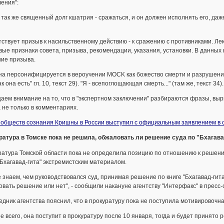
ения":
 так же священный долг кшатрия - сражаться, и он должен исполнять его, даже
ствует призыв к насильственному действию - к сражению с противниками. Л
ые признаки совета, призыва, рекомендации, указания, установки. В данных 
ние призыва.
а персонифицируется в вероучении MOCK как божество смерти и разрушения:
ак она есть" гл. 10, текст 29). "Я - всепоглощающая смерть..." (там же, текст 34).
ем внимание на то, что в "экспертном заключении" разбираются фразы, вырв
а не только в комментариях.
обществ сознания Кришны в России выступил с официальным заявлением в св
ратура в Томске пока не решила, обжаловать ли решение суда по "Бхагава
атура Томской области пока не определила позицию по отношению к решению
"Бхагавад-гита" экстремистским материалом.
 знаем, чем руководствовался суд, принимая решение по книге "Бхагавад-гита 
вать решение или нет", - сообщили накануне агентству "Интерфакс" в пресс-
дник агентства пояснил, что в прокуратуру пока не поступила мотивировочна
е всего, она поступит в прокуратуру после 10 января, тогда и будет принято