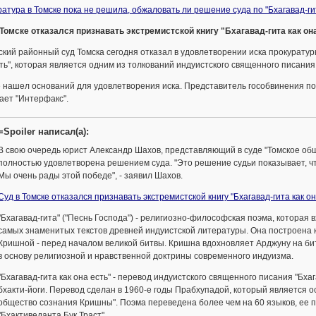
атура в Томске пока не решила, обжаловать ли решение суда по "Бхагавад-ги
Томске отказался признавать экстремистской книгу "Бхагавад-гита как он
кий районный суд Томска сегодня отказал в удовлетворении иска прокуратуры
ть", которая является одним из толкований индуистского священного писания 
 нашел оснований для удовлетворения иска. Представитель гособвинения по
ает "Интерфакс".
=Spoiler написал(а):
В свою очередь юрист Александр Шахов, представляющий в суде "Томское общ
полностью удовлетворена решением суда. "Это решение судьи показывает, ч
Мы очень рады этой победе", - заявил Шахов.
Суд в Томске отказался признавать экстремистской книгу "Бхагавад-гита как он
"Бхагавад-гита" ("Песнь Господа") - религиозно-философская поэма, которая в
самых знаменитых текстов древней индуистской литературы. Она построена к
Кришной - перед началом великой битвы. Кришна вдохновляет Арджуну на бит
в основу религиозной и нравственной доктрины современного индуизма.
"Бхагавад-гита как она есть" - перевод индуистского священного писания "Бх
бхакти-йоги. Перевод сделан в 1960-е годы Прабхупадой, который является
общество сознания Кришны". Поэма переведена более чем на 60 языков, ее
"Бхактиведанта Бук Траст".