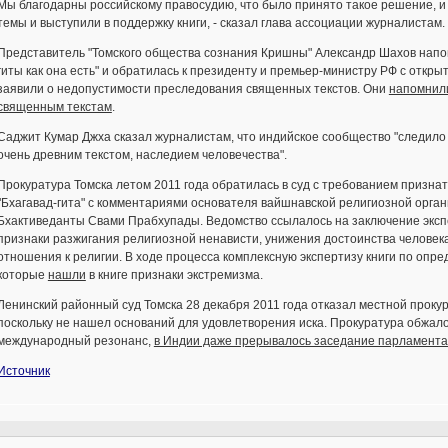
Мы благодарны российскому правосудию, что было принято такое решение, и
темы и выступили в поддержку книги, - сказал глава ассоциации журналистам.
Представитель "Томского общества сознания Кришны" Александр Шахов напо
гиты как она есть" и обратилась к президенту и премьер-министру РФ с откры
заявили о недопустимости преследования священных текстов. Они
напомнили
священным текстам
.
Саджит Кумар Джха сказал журналистам, что индийское сообщество "следило 
очень древним текстом, наследием человечества".
Прокуратура Томска летом 2011 года обратилась в суд с требованием призна
"Бхагавад-гита" с комментариями основателя вайшнавской религиозной орг
Бхактиведанты Свами Прабхупады. Ведомство ссылалось на заключение экспе
признаки разжигания религиозной ненависти, унижения достоинства человека
отношения к религии. В ходе процесса комплексную экспертизу книги по опр
которые
нашли
в книге признаки экстремизма.
Ленинский районный суд Томска 28 декабря 2011 года отказал местной прокура
поскольку не нашел оснований для удовлетворения иска. Прокуратура обжал
международный резонанс,
в Индии даже прерывалось заседание парламента
Источник