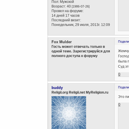
Пол:
Мужской
Возраст:
40
[1986-07-26]
Провел на форуме:
14 дней 17 часов
Последний визит:
Понедельник, 29 июля, 2013г. 12:09
Fox Mulder
Подели
Гость может отвечать только в
Жемчуж
одной теме. Зарегистрируйся для
полного доступа к форуму
Господ
была 
Суд э
0
buddy
Подели
Religii.org Religii.net MyReligion.ru
Это пи
0