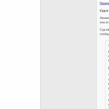
Прокур
Суд в 
Ленинс
она ес
Суд не
сообщ