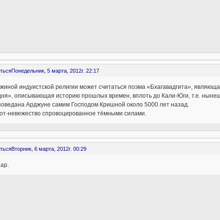
ться
Понедельник, 5 марта, 2012г. 22:17
иной индуистской религии может считаться поэма «Бхагавадгита», являюща
ня», описывающая историю прошлых времен, вплоть до Кали-Юги, т.е. ныне
поведана Арджуне самим Господом Кришной около 5000 лет назад.
тот-невежество спровоцированное тёмными силами.
ться
Вторник, 6 марта, 2012г. 00:29
ар.