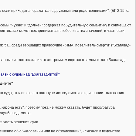
 если приходится сражаться с друзьями или родственниками". (БГ 2:15, с.
ексемы "нужно" и "должен" содержат побудительную семантику и совмещают
контекстах может восприниматься любое из этих значений, в частности,
 "Я... среди вершащих правосудие - ЯМА, повелитель смерти" ("Бхагавад-
анные из контекста, и что экстремизм ищется в самом тексте Бхагавад-
язи с судом над "Бхагавад-гитой"
д-гите"
 суда, отклонившего накануне иск ведомства о признании толкования
как она есть", поэтому пока не можем сказать, будет прокуратура
службе ведомства.
я часть решения суда.
 решение об обжаловании или не обжаловании", - сказали в ведомстве.