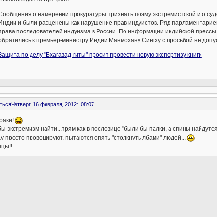
Сообщения о намерении прокуратуры признать поэму экстремистской и о суд
Индии и были расценены как нарушение прав индуистов. Ряд парламентарие
права последователей индуизма в России. По информации индийской прессы,
обратились к премьер-министру Индии Манмохану Сингху с просьбой не допус
Защита по делу "Бхагавад-гиты" просит провести новую экспертизу книги
ться
Четверг, 16 февраля, 2012г. 08:07
раки!
ы экстремизм найти...прям как в пословице "были бы палки, а спины найдутся"
у просто провоцируют, пытаются опять "столкнуть лбами" людей...
цы!!