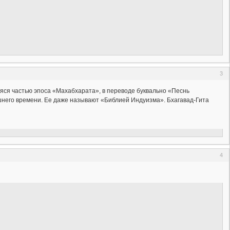
3
яся частью эпоса «Махабхарата», в переводе буквально «Песнь
шнего времени. Ее даже называют «Библией Индуизма». Бхагавад-Гита
4