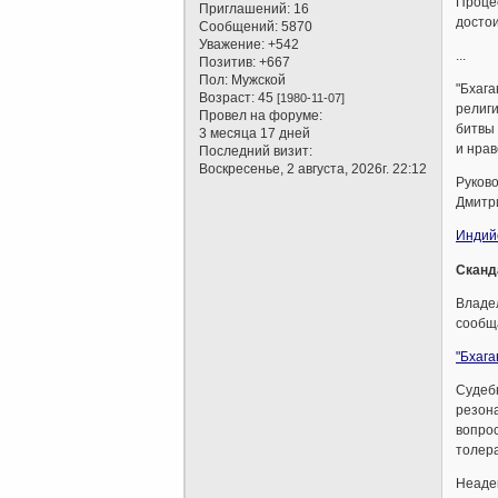
Процес
Приглашений:
16
достои
Сообщений:
5870
Уважение:
+542
...
Позитив:
+667
Пол:
Мужской
"Бхага
Возраст:
45
[1980-11-07]
религи
Провел на форуме:
битвы 
3 месяца 17 дней
и нрав
Последний визит:
Воскресенье, 2 августа, 2026г. 22:12
Руков
Дмитри
Индийс
Сканд
Владе
сообща
"Бхага
Судебн
резона
вопрос
толера
Неадек