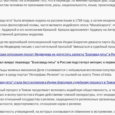
с был начат на основании того, что в переводе, по мнению прокуратуры, со
нства человека по признакам пола, расы, национальности, языка, происхожд
вад-гита" была впервые издана на русском языке в 1788 году, а затем неодн
озно-философской поэмы, части великого индийского эпоса "Махабхарата", 
- Арджуной и его колесничим Кришной. Кришна вдохновляет Арджуну на битву
ственной доктрины индуизма.
одство крупнейшей оппозиционной партии Индии Бхаратия джаната парти (БД
ю Медведеву письмо с настоятельной просьбой "вмешаться в судебный процес
кая оппозиция просит Медведева не допустить запрета "Бхагавад-гиты" в Ро
ал вокруг перевода "Бхагавад-гиты" в России подстегнул интерес к перво
льцы книжных магазинов Дели сталкиваются с небывалым всплеском популярн
ет в среду портал "Интерфакс-Религия" со ссылкой на газету Times of India.
вад-гита" стала бестселлером в Индии благодаря судебному процессу в Томск
ый процесс в Томске продолжает волновать индийскую общественность, а та
нс и волну протестов в Индии действиями томской прокуратуры, этот инцид
ах отношений государства к религии, защищенности религиозных организац
нтности, веротерпимости, отношения науки и религии.
ватность утверждений, на которых основывается обвинение в экстремизме, о