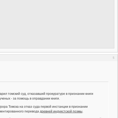
5
рил томский суд, отказавший прокуратуре в признании книги
 ученых - за помощь в оправдании книги.
рора Томска на отказ суда первой инстанции в признании
омментированного перевода
древней индуистской поэмы
.