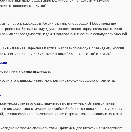
держатся "признаки разжигания религиозной ненависти, унижения
ения, отношения к религии".
ократно переиздавалась в России в разных переводах. Повествование
построено на беседе между двумя героями эпоса перед началом великой
 во имя справедливости. Идеи "Бхагавад-гиты" легли в основу религиозной
П - Индийская Народная партия) направило сегодня президенту России
с над священной индуистской книгой "Бхагавад-гитой" в Томске".
ссии
источнику у самих индийцев.
ости этого широко известного религиозно-философского трактата,
е
кже множество верующих индуистов по всему миру. Вызвав сильный
ент вновь заострил внимание российской общественности на актуальных
ий, неправомерного применения антиэкстремистского законодательства,
чевидна не только специалистам. Приведем две цитаты из "экспертного