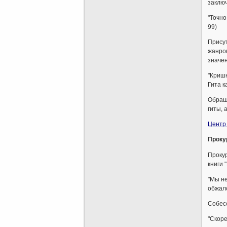
заключ
"Точно
99)
Присут
жанров
значе
"Кришн
Гита к
Обраща
гиты, 
Центр 
Проку
Прокур
книги 
"Мы не
обжало
Собесе
"Скоре