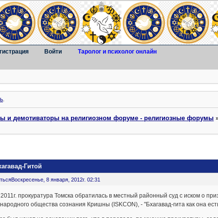
гистрация
Войти
Таролог и психолог онлайн
ь
.
ты и демотиваторы на религиозном форуме - религиозные форумы
хагавад-Гитой
ться
Воскресенье, 8 января, 2012г. 02:31
2011г. прокуратура Томска обратилась в местный районный суд с иском о пр
ародного общества сознания Кришны (ISKCON), - "Бхагавад-гита как она есть