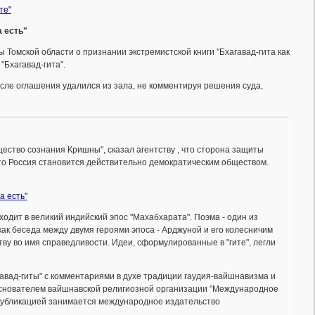
те"
а есть"
 Томской области о признании экстремистской книги "Бхагавад-гита как
"Бхагавад-гита".
сле оглашения удалился из зала, не комментируя решения суда,
ество сознания Кришны", сказал агентству , что сторона защиты
то Россия становится действительно демократическим обществом.
а есть"
ходит в великий индийский эпос "Махабхарата". Поэма - один из
ак беседа между двумя героями эпоса - Арджуной и его колесничим
ву во имя справедливости. Идеи, сформулированные в "гите", легли
агавад-гиты" с комментариями в духе традиции гаудия-вайшнавизма и
 основателем вайшнавской религиозной организации "Международное
 публикацией занимается международное издательство