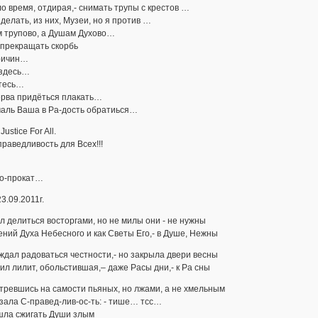
 время, отдирая,- снимать трупы с крестов …
делать, из них, Музеи, но я против …
м трупово, а Душам Духово…
 прекращать скорбь
ричин…
 здесь…
тесь…
ерва придёться плакать…
чаль Ваша в Ра-дость обратиься…
 Justice For All.
 Справедливость для Всех!!!
о-прокат…
23.09.2011г.
л делиться восторгами, но не милы они - не нужны
ий Духа Небесного и как Светы Его,- в Душе, Нежны
ждал радоваться честности,- но закрыла двери весны
ил лилит, обольстившая,– даже Расы дни,- к Ра сны
тревшись на самости пьяных, но лжами, а не хмельным
зала С-правед-лив-ос-ть: - тише… тсс…
шла сжигать Души злым