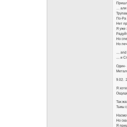
Пришло
… али 
Трупа
По-Ра
Нет п
Я уже
Радуй
Но сп
Но пе
.... and
.... и
Один-
Метал
9.02. 
Я хоте
Ощущен
Так жа
Тьмы с
Насмо
Но ска
Я при