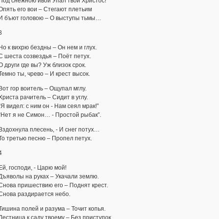
Под снежною ивой Упал твой Христос!
Опять его вои – Стегают плетьим
И бъют головою – О выступы тьмы…
3
Но к вихрю бездны – Он нем и глух.
С шеста созвездья – Поёт петух.
О други где вы? Уж близок срок.
Темно ты, чрево – И крест высок.
Вот гор воитель – Ощупал мглу.
Христа рачитель – Сидит в углу.
“Я видел: с ним он - Нам сеял мрак!”
“Нет я не Симон… - Простой рыбак”.
Вздохнула плесень, - И снег потух…
То третью песню – Пропел петух.
4
Ей, господи, - Царю мой!
Дъяволы на руках – Укачали землю.
Снова пришествию его – Поднят крест.
Снова раздирается небо.
Тишина полей и разума – Точит копья.
Лестница к саду твоему – Без приступок.