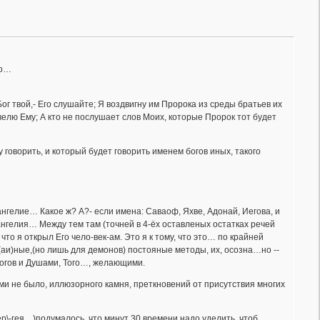
го…
Бог твой,- Его слушайте; Я воздвигну им Пророка из среды братьев их
 повелю Ему; А кто не послушает слов Моих, которые Пророк тот будет
 говорить, и который будет говорить именем богов иных, такого
ангелие… Какое ж? А?- если имена: Саваоф, Яхве, Адонай, Иегова, и
ангелия… Между тем там (точней в 4-ёх оставленых остатках речей
 что я открыл Его чело-век-ам. Это я к тому, что это… по крайней
аи)ные,(но лишь для демонов) постояные методы, их, осозна…но --
богов и Душами, Того…, желающими.
ми не было, иллюзорного камня, преткновений от присутствия многих
 ер\-гея…)подумалось, что минут 30 времени надо уделить, чтоб,