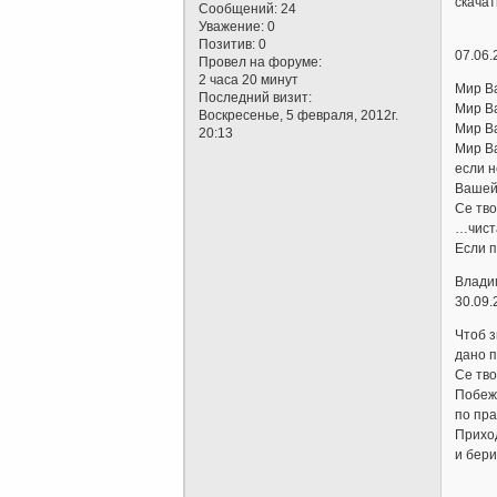
скачат
Сообщений:
24
Уважение:
0
Позитив:
0
07.06.2
Провел на форуме:
2 часа 20 минут
Мир 
Последний визит:
Мир 
Воскресенье, 5 февраля, 2012г.
Мир 
20:13
Мир В
если 
Вашей 
Се тво
…чист
Если п
Влади
30.09.
Чтоб з
дано п
Се тв
Побеж
по пра
Прихо
и бери