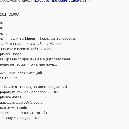
ь doc. можно здесь
http://depositfiles.com/files/lpaysr58m
011г. /3.09./
Вам…
Вам…
Вам…
ам,… - если Вы Мирны, Правдивы и способны,
неизбежность…,- отдать Ваши Жизни
Родине и Всего в Ней Светлого.
рю всё новое....
ая Правда со временем вОс(ь)торжествует
роделает то же, что наглая ложь…
мир Семёнович Высоцкий.
2011г. 15.25.
нали что от, Ваших, наглостей надмений
ророку крыть Вас без зазрений!!!!!!!!
орю всё новое…
дающему дам вОс(ь)сесть
вую руку от себя
дящие…, если хотите читайте
те Воду Жизни дар-Омъ....