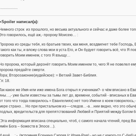
....................
=Spoiler написал(а):
Немного строк из прошлого, но весьма актуального и сейчас и даже более то
Это говорилось, ещё аж,- пророку Моисею… :
Пророка из среды тебя, из братьев твоих, как меня, воздвигнет тебе Господь, 
такого как ты, и вложу слова мои в уста Его, и Он будует говорить всё, что Я
говорить Моим именем, с того Я взыщу…
Но пророка, который дерзнёт говорить Моим именем то, чего Я не повелел ему
пророка предайте смерти.
Тора; Второзаконие(иудейское): = Ветхий Завет-Библия.
Гл: 18.
Так какое же Имя-или иже имена Бога открыл я ученикам?- о чём вписано в Ев
ины…,- уже были известны за тьмы лет до, времени, событий - вписаных в Ев
от того что тогда говорилось = Евангелиях) нет того Имени о коем говорилось,-
мере страно… Но при пристальном из-–-следов…-а…нии видно, что это обыч(
подлых, вредительств для препятствований Любвей и Приятий между Богом 
(Эта информация вписана специально, чтоб, с самого начала чтений, пред Ва
имён Бога – божеств в Эпосе…).
И ещё… : - (вспомнив Есенина Сиргия (с Ирия-Рая),- но не с какого-то С-/(еб)