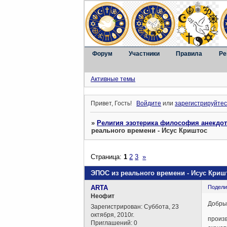
Форум
Участники
Правила
Ре
Активные темы
Привет, Гость!
Войдите
или
зарегистрируйтес
»
Религия эзотерика философия анекдо
реального времени - Исус Криштос
Страница:
1
2
3
»
ЭПОС из реального времени - Исус Криш
ARTA
Подели
Неофит
Добрый
Зарегистрирован
: Суббота, 23
октября, 2010г.
произв
Приглашений:
0