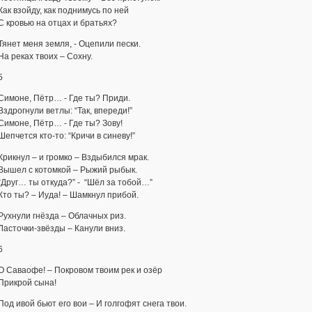
Как взойду, как поднимусь по ней
С кровью на отцах и братьях?
Тянет меня земля, - Оцепили пески.
На реках твоих – Сохну.
5
Симоне, Пётр… - Где ты? Приди.
Вздрогнули ветлы: “Так, впереди!”
Симоне, Пётр… - Где ты? Зову!
Шепчется кто-то: “Кричи в синеву!”
Крикнул – и громко – Вздыбился мрак.
Вышел с котомкой – Рыжий рыбык.
“Друг… ты откуда?” - “Шёл за тобой…”
Кто ты? – Иуда! – Шамкнул прибой.
Рухнули гнёзда – Облачных риз.
Ласточки-звёзды – Канули вниз.
6
О Саваофе! – Покровом твоим рек и озёр
Прикрой сына!
Под ивой бьют его вои – И голгофят снега твои.