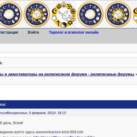
гистрация
Войти
Таролог и психолог онлайн
ь
.
ты и демотиваторы на религиозном форуме - религиозные форумы
тос
ться
Воскресенье, 5 февраля, 2012г. 18:13
 день, Всем!
едение взято здесь wwwomhariom-krist-999.info