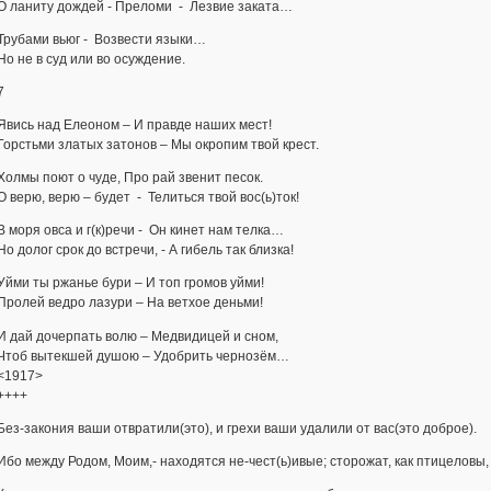
О ланиту дождей - Преломи - Лезвие заката…
Трубами вьюг - Возвести языки…
Но не в суд или во осуждение.
7
Явись над Елеоном – И правде наших мест!
Горстьми златых затонов – Мы окропим твой крест.
Холмы поют о чуде, Про рай звенит песок.
О верю, верю – будет - Телиться твой вос(ь)ток!
В моря овса и г(к)речи - Он кинет нам телка…
Но долог срок до встречи, - А гибель так близка!
Уйми ты ржанье бури – И топ громов уйми!
Пролей ведро лазури – На ветхое деньми!
И дай дочерпать волю – Медвидицей и сном,
Чтоб вытекшей душою – Удобрить чернозём…
<1917>
++++
Без-закония ваши отвратили(это), и грехи ваши удалили от вас(это доброе).
Ибо между Родом, Моим,- находятся не-чест(ь)ивые; сторожат, как птицеловы,