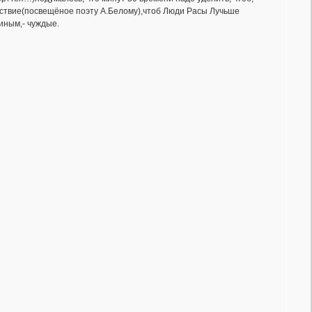
ествие(посвещёное поэту А.Белому),чтоб Люди Расы Лучьше
но не чуждые Расе,- но, лишь иным,- чуждые.