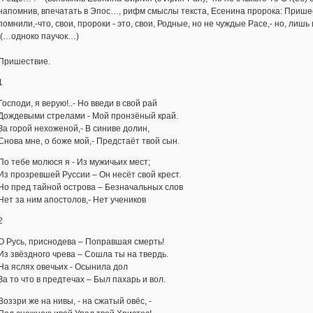
напомнив, впечатать в Эпос…, рифм смыслы текста, Есенина пророка: Приш
помнили,-что, свои, пророки - это, свои, Родные, 
(…одноко паучок…)
Пришествие.
1
Господи, я верую!..- Но введи в свой рай
Дождевыми стрелами - Мой пронзёный край.
За горой нехоженой,- В синиве долин,
Снова мне, о боже мой,- Предстаёт твой сын.
По тебе молюся я - Из мужичьих мест;
Из прозревшей Руссии – Он несёт свой крест.
Но пред тайной острова – Безначальных слов
Нет за ним апостолов,- Нет учеников
2
О Русь, приснодева – Поправшая смерть!
Из звёздного чрева – Сошла ты на твердь.
На яслях овечьих - Осынила дол
За то что в предтечах – Был пахарь и вол.
Воззри же на нивы, - на сжатый овёс, -