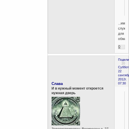
...име
служа
для
обмана
0
Подели
20
Суббот
22
сентяб
2012г.
Слава
07:30
И в нужный момент откроется
нужная дверь
Зарегистрирован
: Воскресенье, 27