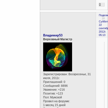
0
Подели
18
Суббот
22
сентяб
2012г.
Владимир53
05:13
Верховный Магистр
Зарегистрирован
: Воскресенье, 31
июля, 2011г.
Приглашений:
0
Сообщений:
8896
Уважение:
+216
Позитив:
+123
Пол:
Мужской
Провел на форуме:
1 месяц 15 дней