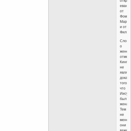
откры
еванг
от
Фомы,
Марии
и от
Филип
Слова
о
жене,
отмеч
Кинг,
не
являю
доказ
того,
что
Иисус
был
женат.
Тем
не
менее
они
важны