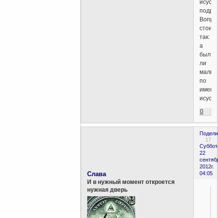
исусик
подру
Вопро
стоит
так:
а
был
ли
мальч
по
имени
исус?
0
Подели
17
Суббот
22
сентяб
2012г.
Слава
04:05
И в нужный момент откроется
нужная дверь