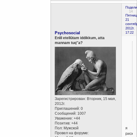
Подели
14
Пятниц
21
сентяб
2012г.
Psychosocial
17:22
Enlil etellūtam iddikkum, atta
mannam tuq''a?
Зарегистрирован
: Вторник, 15 мая,
2012г.
Приглашений:
0
Сообщений:
1007
Уважение:
+44
Позитив:
+44
я
Пол:
Мужской
Провел на форуме:
рискну