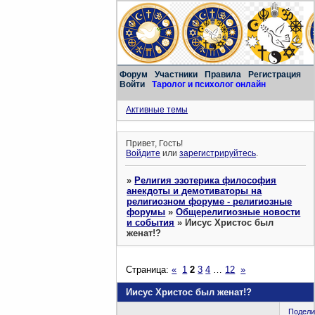
Форум
Участники
Правила
Регистрация
Войти
Таролог и психолог онлайн
Активные темы
Привет, Гость!
Войдите
или
зарегистрируйтесь
.
»
Религия эзотерика философия
анекдоты и демотиваторы на
религиозном форуме - религиозные
форумы
»
Общерелигиозные новости
и события
»
Иисус Христос был
женат!?
Страница:
«
1
2
3
4
…
12
»
Иисус Христос был женат!?
Подели