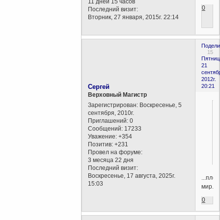
11 дней 15 часов
0
Последний визит:
Вторник, 27 января, 2015г. 22:14
Подели
15
Пятниц
21
сентяб
2012г.
Сергей
20:21
Верховный Магистр
Зарегистрирован
: Воскресенье, 5
сентября, 2010г.
Приглашений:
0
Сообщений:
17233
Уважение:
+354
Позитив:
+231
Провел на форуме:
3 месяца 22 дня
Последний визит:
Воскресенье, 17 августа, 2025г.
...пло
15:03
мир.
0