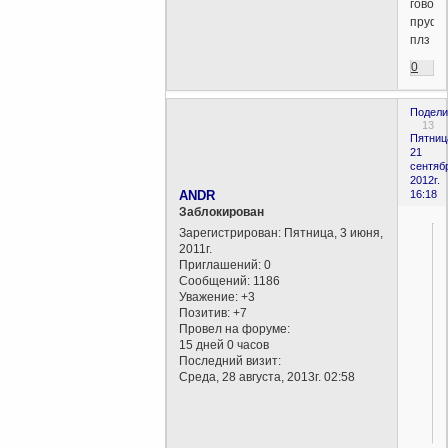
говори
пруф
плз
0
Подели
13
Пятниц
21
сентяб
2012г.
ANDR
16:18
Заблокирован
Зарегистрирован
: Пятница, 3 июня,
2011г.
Приглашений:
0
Сообщений:
1186
Уважение:
+3
Позитив:
+7
Провел на форуме:
15 дней 0 часов
Последний визит:
Среда, 28 августа, 2013г. 02:58