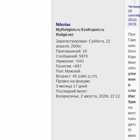
1
Четверг
20
сентяб
2012г.
Nikolas
19:31
MyReligion.ru EzoKupon.ru
Профе
Religii.net
Гарва
Зарегистрирован
: Суббота, 22
школы
апреля, 2006г.
Приглашений:
16
богос
Сообщений:
5870
Карен
Уважение:
+542
Кинг
Позитив:
+667
обнар
Пол:
Мужской
упоми
Возраст:
45
[1980-11-07]
жены
Провел на форуме:
в
3 месяца 17 дней
слова
Последний визит:
Воскресенье, 2 августа, 2026г. 22:12
Иисус
Христ
на
коптс
папиру
датир
IV
веком