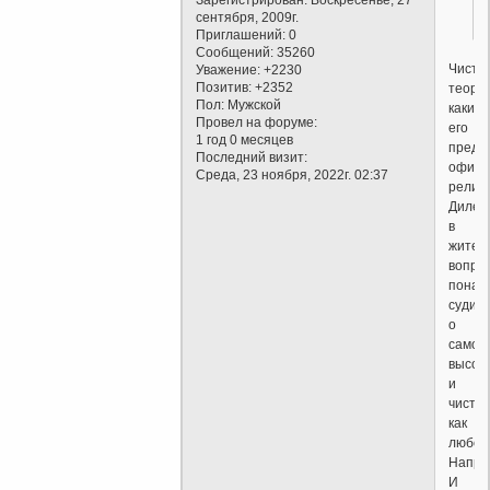
сентября, 2009г.
Приглашений:
0
Сообщений:
35260
Чисты
Уважение:
+2230
Позитив:
+2352
теорет
Пол:
Мужской
каким
Провел на форуме:
его
1 год 0 месяцев
предс
Последний визит:
офици
Среда, 23 ноября, 2022г. 02:37
религи
Дилет
в
житей
вопрос
понас
судив
о
самом
высок
и
чистом
как
любов
Напри
И