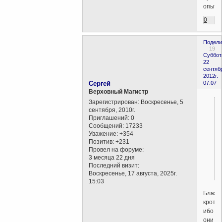
опыт?
0
Подели
19
Суббот
22
сентяб
2012г.
Сергей
07:07
Верховный Магистр
Зарегистрирован
: Воскресенье, 5
сентября, 2010г.
Приглашений:
0
Сообщений:
17233
Уважение:
+354
Позитив:
+231
Провел на форуме:
3 месяца 22 дня
Последний визит:
Воскресенье, 17 августа, 2025г.
15:03
Блаже
кротки
ибо
они