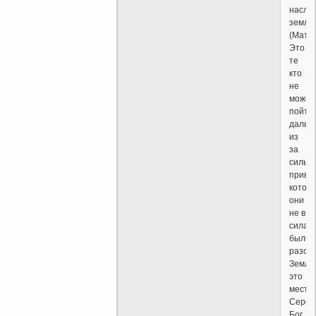
насле
землю
(Матф.
Это
те
кто
не
может
пойти
дальш
из
за
сильн
привяз
котор
они
не в
силах
были
разорв
Земля
это
места
Середи
Бог