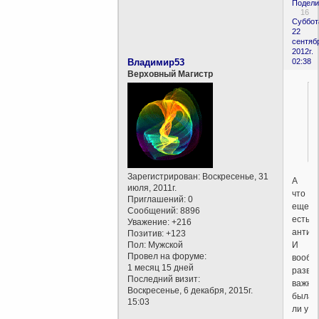
Подели
16
Суббот
22
сентяб
2012г.
Владимир53
02:38
Верховный Магистр
Зарегистрирован
: Воскресенье, 31
А
июля, 2011г.
что
Приглашений:
0
еще
Сообщений:
8896
есть
Уважение:
+216
антим
Позитив:
+123
И
Пол:
Мужской
Провел на форуме:
вообщ
1 месяц 15 дней
разве
Последний визит:
важно
Воскресенье, 6 декабря, 2015г.
была
15:03
ли у