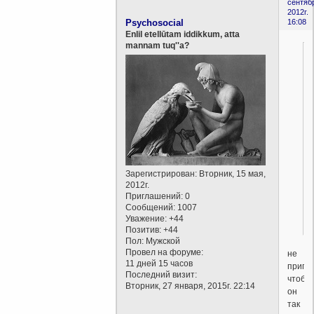
сентяб
2012г.
Psychosocial
16:08
Enlil etellūtam iddikkum, atta
mannam tuq''a?
Зарегистрирован
: Вторник, 15 мая,
2012г.
Приглашений:
0
Сообщений:
1007
Уважение:
+44
Позитив:
+44
Пол:
Мужской
Провел на форуме:
не
11 дней 15 часов
припо
Последний визит:
чтобы
Вторник, 27 января, 2015г. 22:14
он
так