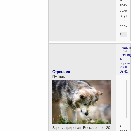
и
всех
замен
внутр
знани
спокой
0
Подели
24
Пятниц
4
апреля
2008г.
Cтранник
09:41
Путник
Я,
Зарегистрирован
: Воскресенье, 20