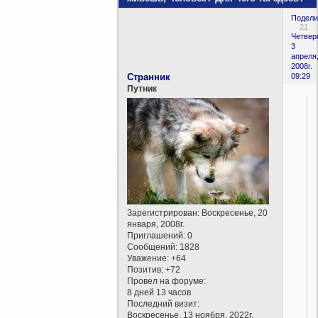
Подели
21
Четверг
3
апреля
2008г.
Cтранник
09:29
Путник
Зарегистрирован
: Воскресенье, 20
января, 2008г.
Приглашений:
0
Сообщений:
1828
Уважение:
+64
Позитив:
+72
Провел на форуме:
8 дней 13 часов
Последний визит:
Воскресенье, 13 ноября, 2022г.