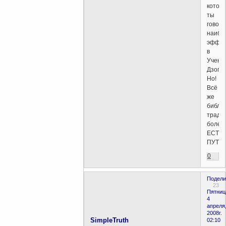
котор
ты
говори
наибо
эффек
в
Учени
Дзогче
Но!
Всё
же
библе
тради
более
ЕСТЕ
ПУТЬ!
0
Подели
23
Пятниц
4
апреля
2008г.
SimpleTruth
02:10