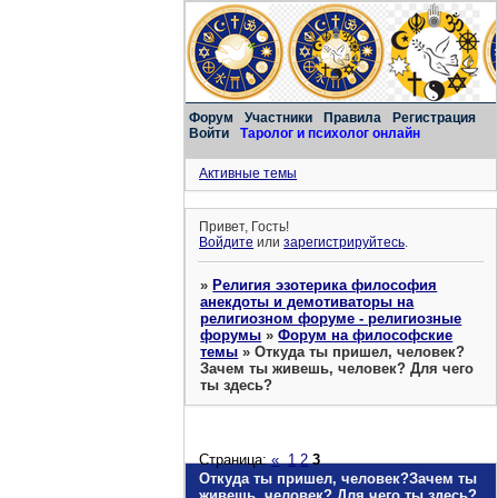
Форум
Участники
Правила
Регистрация
Войти
Таролог и психолог онлайн
Активные темы
Привет, Гость!
Войдите
или
зарегистрируйтесь
.
»
Религия эзотерика философия
анекдоты и демотиваторы на
религиозном форуме - религиозные
форумы
»
Форум на философские
темы
»
Откуда ты пришел, человек?
Зачем ты живешь, человек? Для чего
ты здесь?
Страница:
«
1
2
3
Откуда ты пришел, человек?Зачем ты
живешь, человек? Для чего ты здесь?