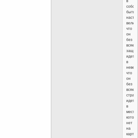
в
собст
бытие
насто
велик
что
он
без
всякой
защит
идет
в
невед
что
он
без
всяког
страх
идет
в
места,
котор
нет
на
карте.