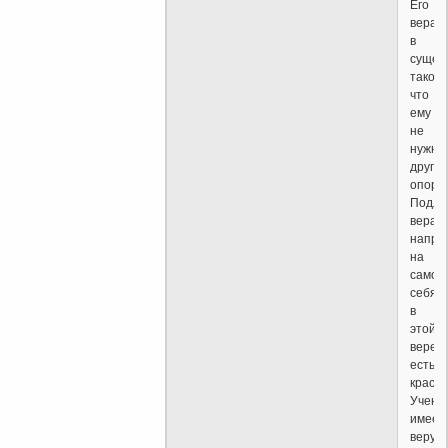
Его
вера
в
сущес
такова
что
ему
не
нужно
другой
опоры
Подли
вера
напра
на
самог
себя;
в
этой
вере
есть
красот
Учены
имеет
веру,