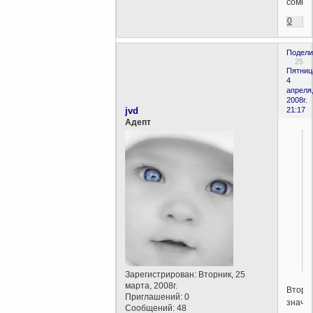
сомне
0
Подели
25
Пятниц
4
апреля
2008г.
jvd
21:17
Aдепт
Зарегистрирован
: Вторник, 25
марта, 2008г.
Второ
Приглашений:
0
значе
Сообщений:
48