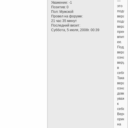
—
Уважение:
-1
это
Позитив:
0
подли
Пол:
Мужской
вера;
Провел на форуме:
21 час 35 минут
подли
Последний визит:
вера
Суббота, 5 июля, 2008г. 00:39
прекра
впита
ее.
Подли
вера
означ
веру
в
себя.
Такая
вера
означ
довер
уваже
к
себе.
Веров
ориен
на