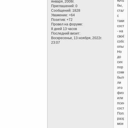
вроде
января, 2008г.
бы,
Приглашений:
0
сталк
Сообщений:
1828
Уважение:
+64
с
Позитив:
+72
таким
Провел на форуме:
состо
8 дней 13 часов
- на
Последний визит:
своём
Воскресенье, 13 ноября, 2022г.
собст
23:07
опыте
Но
до
сих
пор
сомне
было
ли
это
физич
или
психи
состоя
Попро
разре
мои