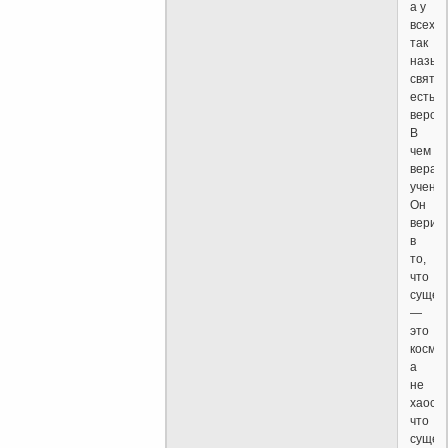
а у
всех
так
назыв
святы
есть
веров
В
чем
вера
учено
Он
верит
в
то,
что
сущес
—
это
космос
а
не
хаос,
что
сущес