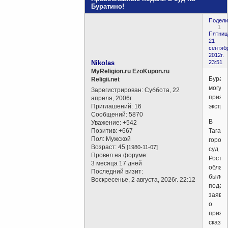
Буратино!
Подели
1
Пятниц
21
сентяб
2012г.
Nikolas
23:51
MyReligion.ru EzoKupon.ru
Бурат
Religii.net
могут
Зарегистрирован
: Суббота, 22
призн
апреля, 2006г.
Приглашений:
16
экстр
Сообщений:
5870
В
Уважение:
+542
Позитив:
+667
Таганр
Пол:
Мужской
городс
Возраст:
45
[1980-11-07]
суд
Провел на форуме:
Росто
3 месяца 17 дней
облас
Последний визит:
было
Воскресенье, 2 августа, 2026г. 22:12
подан
заявл
о
призн
сказки