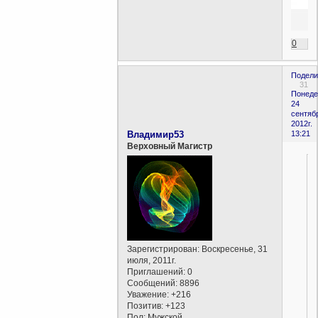
0
Подели
31
Понеде
24
сентяб
2012г.
Владимир53
13:21
Верховный Магистр
Зарегистрирован
: Воскресенье, 31
июля, 2011г.
Приглашений:
0
Сообщений:
8896
Уважение:
+216
Позитив:
+123
Пол:
Мужской