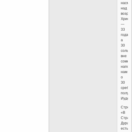
насме
над
возра
Христ
—
33
года,
а
30
сольдо
вне
сомне
напом
нам
о
30
сребр
получ
Иудой
Строк
«В
Стран
Дурак
есть