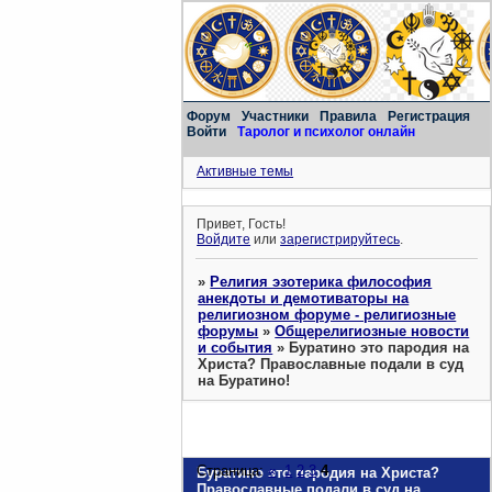
Форум
Участники
Правила
Регистрация
Войти
Таролог и психолог онлайн
Активные темы
Привет, Гость!
Войдите
или
зарегистрируйтесь
.
»
Религия эзотерика философия
анекдоты и демотиваторы на
религиозном форуме - религиозные
форумы
»
Общерелигиозные новости
и события
»
Буратино это пародия на
Христа? Православные подали в суд
на Буратино!
Страница:
«
1
2
3
4
Буратино это пародия на Христа?
Православные подали в суд на