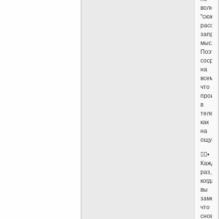
волну
"сюжет
расск
запро
мысля
Поэто
сосре
на
всем,
что
проис
в
теле,
как
на
ощуще
•
Кажды
раз,
когда
вы
замеч
что
снова