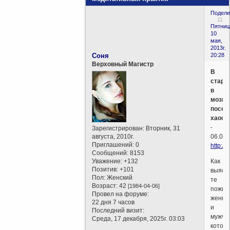
Подели
11
Пятниц
10
мая,
2013г.
Соня
20:28
Верховный Магистр
В
старо
в
мозга
посел
хаос
-
Зарегистрирован
: Вторник, 31
августа, 2010г.
06.05.
Приглашений:
0
http:/
Сообщений:
8153
Уважение:
+132
Как
Позитив:
+101
выясн
Пол:
Женский
те
Возраст:
42
[1984-04-06]
пожил
Провел на форуме:
женщ
22 дня 7 часов
и
Последний визит:
мужчи
Среда, 17 декабря, 2025г. 03:03
котор