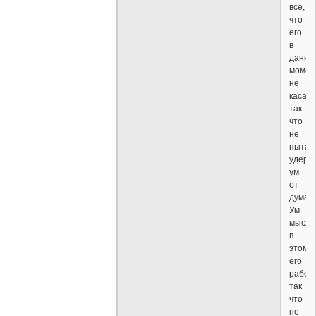
всё,
что
его
в
данны
момен
не
касает
так
что
не
пытай
удерж
ум
от
думан
Ум
мысли
в
этом
его
работа
так
что
не