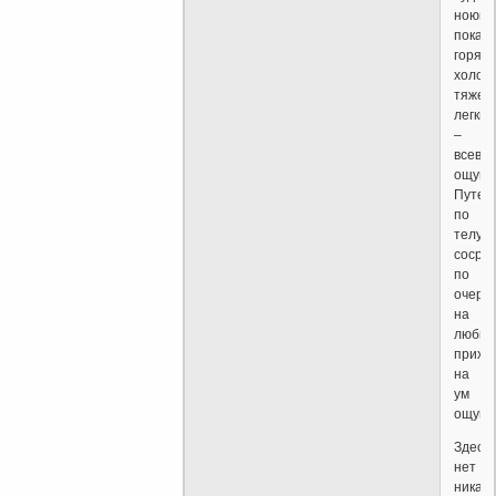
ноющи
покал
горячи
холод
тяжел
легкие
–
всево
ощуще
Путеш
по
телу,
сосре
по
очере
на
любых
прихо
на
ум
ощуще
Здесь
нет
никак