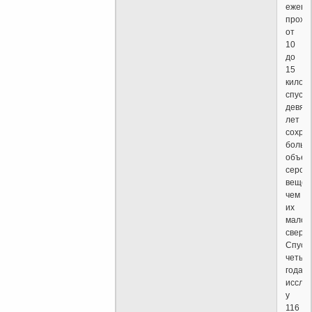
ежене
прохо
от
10
до
15
килом
спустя
девят
лет
сохра
больш
объем
серого
вещес
чем
их
малоп
сверст
Спуст
четыр
года
иссле
у
116