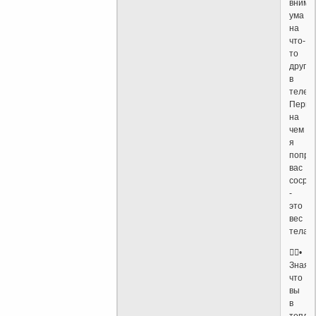
внима
ума
на
что-
то
другое
в
теле.
Перво
на
чем
я
попро
вас
сосре
-
это
вес
тела.
•
Зная,
что
вы
в
тепле