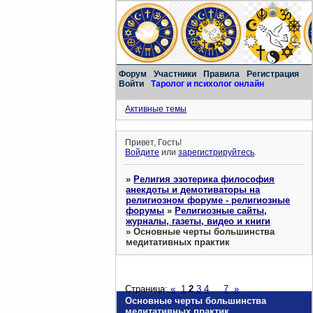
Форум
Участники
Правила
Регистрация
Войти
Таролог и психолог онлайн
Активные темы
Привет, Гость!
Войдите
или
зарегистрируйтесь
.
»
Религия эзотерика философия
анекдоты и демотиваторы на
религиозном форуме - религиозные
форумы
»
Религиозные сайты,
журналы, газеты, видео и книги
»
Основные черты большинства
медитативных практик
Страница:
«
1
2
3
4
…
7
»
Основные черты большинства
медитативных практик