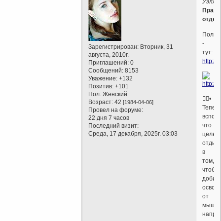
Уэллс
:
Практ
отдых
Полно
-
Зарегистрирован
: Вторник, 31
тут:
августа, 2010г.
http://
Приглашений:
0
Сообщений:
8153
Уважение:
+132
Позитив:
+101
Пол:
Женский
•
Возраст:
42
[1984-04-06]
Тепер
Провел на форуме:
вспом
22 дня 7 часов
что
Последний визит:
Среда, 17 декабря, 2025г. 03:03
цель
отдых
в
том,
чтобы
добит
освоб
от
мышле
напра