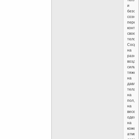
и
безоп
созна
перес
контр
свое
тело.
Сосре
на
разно
возде
силы
тяжест
на
давле
тела
на
пол,
на
весе
одежд
на
коже,
атмос