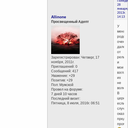
Понеде
28
января
2013г.
Allinone
14:13
Просвещенный Адепт
У
меня
родст
очень
далек
от
религ
Зарегистрирован
: Четверг, 17
ноября, 2011г.
и
Приглашений:
0
мои
Сообщений:
417
взгля
Уважение:
+29
их
Позитив:
+29
не
Пол:
Мужской
волную
Провел на форуме:
В
7 дней 10 часов
церкв
Последний визит:
Пятница, 8 июля, 2016г. 06:51
если
случа
оказы
предп
промо