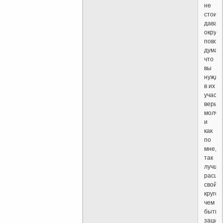
не
стоит
дават
окруж
повод
думать
что
вы
нужда
в их
участи
верьте
молча.
и
как
по
мне,
так
лучше
расши
свой
кругоз
чем
быть
зацик