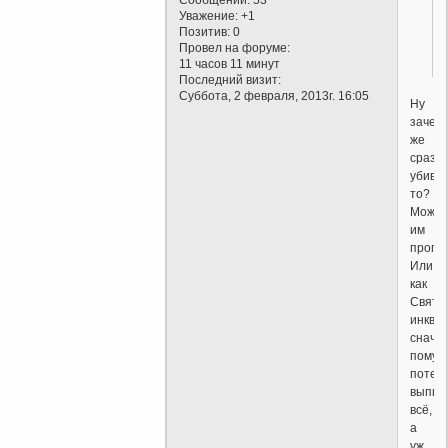
Уважение:
+1
Позитив:
0
Провел на форуме:
11 часов 11 минут
Последний визит:
Суббота, 2 февраля, 2013г. 16:05
Ну
зачем
же
сразу
убиват
то?
Может
им
пропо
Или,
как
Свята
инквиз
снача
помуча
потерз
выпыт
всё,
а
уж