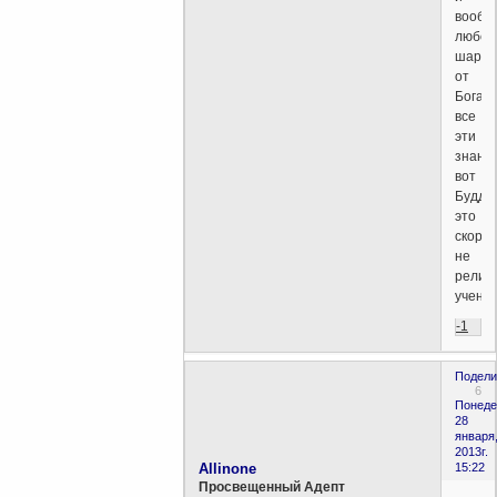
вообш
любог
шарла
от
Бога
все
эти
знани
вот
Будди
это
скоре
не
религи
учение
-1
Подели
6
Понеде
28
января
2013г.
Allinone
15:22
Просвещенный Адепт