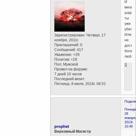
И
много
шарла
ты
уже
убил?
Или
Зарегистрирован
: Четверг, 17
ноября, 2011г.
не
Приглашений:
0
доста
Сообщений:
417
бога
Уважение:
+29
любиш
Позитив:
+29
Пол:
Мужской
0
Провел на форуме:
7 дней 10 часов
Последний визит:
Пятница, 8 июля, 2016г. 06:51
Подели
7
Понеде
28
января
2013г.
prophet
15:49
Верховный Магистр