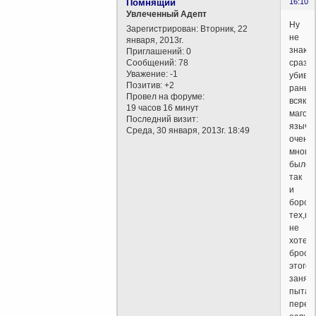
Помнящий
16:10
Увлеченный Адепт
Ну
Зарегистрирован
: Вторник, 22
не
января, 2013г.
знаю,
Приглашений:
0
Сообщений:
78
сразу
Уважение:
-1
убиват
Позитив:
+2
раньш
Провел на форуме:
всяких
19 часов 16 минут
магов-
Последний визит:
язычн
Среда, 30 января, 2013г. 18:49
очень
много
было,
так
и
борол
тех,кт
не
хотел
броса
этого
занят
пытал
перев