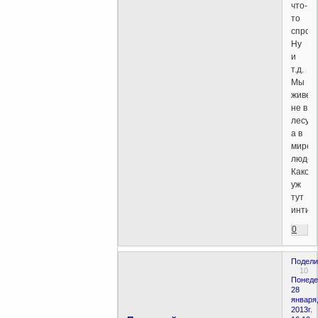
что-
то
спрос
Ну
и
т.д.
Мы
живем
не в
лесу,
а в
мире
людей
Какой
уж
тут
интим
0
Подели
10
Понеде
28
января
2013г.