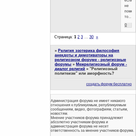
если
не
помог
то...
0
Страница:
1
2
3
…
30
»
»
Религия эзотерика философия
анекдоты и демотиваторы на
религиозном форуме - религиозные
форумы
»
Межрелигиозный форум -
диалог религий
»
"Религиозный
политеизм" или аморфность?
создать форум бесплатно
Администрация форума не имеет никакого
отношения к публикуемым, републикуемым
сообщениям, видео, фотографиям, статьям,
новостям.
Мнение участников форума принадлежит
абсолютно участникам форума и
администрация форума не несет
ответственность за мнение участников форума.