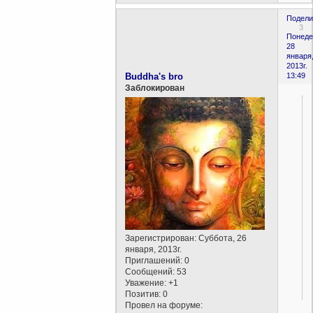
Подели
3
Понеде
28
января
2013г.
Buddha's bro
13:49
Заблокирован
Зарегистрирован
: Суббота, 26
января, 2013г.
Приглашений:
0
Сообщений:
53
Уважение:
+1
Позитив:
0
Провел на форуме: