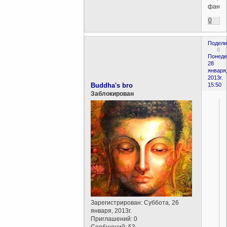
фанат
0
Подели
8
Понеде
28
января
2013г.
Buddha's bro
15:50
Заблокирован
Зарегистрирован
: Суббота, 26
января, 2013г.
Приглашений:
0
Сообщений:
53