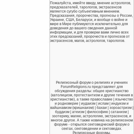
Пожалуйста, имейте ввиду, мнение астрологов,
предсказателей, тарологов, экстрасенсов
является сугубо субъективным мнением.
Предсказания, пророчества, прогнозы о России,
Украине, США, Беларуси, и вообще о войне и
мире в Мире публикуются исключительно для
доведения до вашего сведения данной
информации, и для проверки вами лично всех
этих предсказаний, пророчеств и прогнозов от
экстрасенсов, магов, астрологов, тарологов.
Религиозный форум о религиях и учениях
ForumReligions.ru представляет для
обсуждения разделы: общее христианство
(католицизм, протестантизм и другие течения в
христианстве), а также православие | язычество
и родноверие | иудаизм | ислам | индуизм и
вайшнавизм (кришнаизм) | бахаи | зороастризм |
буддизм | атеизм | философию | сатанизм |
эзотерику, магию, астрологию, экстрасенсов, и
многое другое. А также новинка на религиозном
форуме - открылся сектоведческий форум о
сектах, сектоведении и сектоведах.
Религиозные форумы.