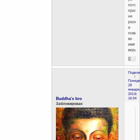
потом
призн
не
раска
и
повес
во
имя
веры?
0
Подели
9
Понеде
28
января
2013г.
Buddha's bro
16:04
Заблокирован