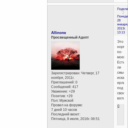
Подели
2
Понеде
28
января
2013г.
Allinone
13:13
Просвещенный Адепт
Это
норма
по-
моему.
Есть
ли
смыс
Зарегистрирован
: Четверг, 17
ноября, 2011г.
искать
Приглашений:
0
ярлык
Сообщений:
417
под
Уважение:
+29
свои
Позитив:
+29
взгля
Пол:
Мужской
Провел на форуме:
0
7 дней 10 часов
Последний визит:
Пятница, 8 июля, 2016г. 06:51