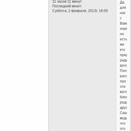
11 часов 11 минут
Да,
Последний визит:
для
Суббота, 2 февраля, 2013г. 16:05
нас
с
Вами,
норма
но
есть
же
кто
приде
радик
взгляд
Попро
расска
про
эти
взгля
близк
родст
друзья
Скажу
ведь
что
это