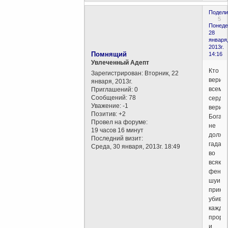
Подели
5
Понеде
28
января
2013г.
Помнящий
14:16
Увлеченный Адепт
Кто
Зарегистрирован
: Вторник, 22
верит
января, 2013г.
всем
Приглашений:
0
Сообщений:
78
сердц
Уважение:
-1
верит
Позитив:
+2
Бога,т
Провел на форуме:
не
19 часов 16 минут
долже
Последний визит:
гадать
Среда, 30 января, 2013г. 18:49
во
всякие
фен-
шуи...
прика
убива
каждо
прори
и