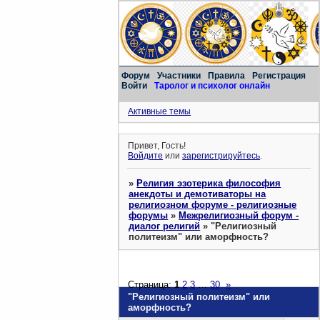
Форум
Участники
Правила
Регистрация
Войти
Таролог и психолог онлайн
Активные темы
Привет, Гость!
Войдите
или
зарегистрируйтесь
.
»
Религия эзотерика философия
анекдоты и демотиваторы на
религиозном форуме - религиозные
форумы
»
Межрелигиозный форум -
диалог религий
»
"Религиозный
политеизм" или аморфность?
Страница:
1
2
3
…
30
»
"Религиозный политеизм" или
аморфность?