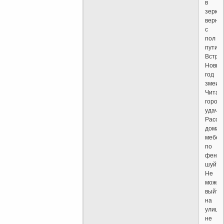
в
зеркал
верну
с
пол
пути?
Встре
Новый
год
змеи?
Читае
горос
удачи
Расст
дома
мебел
по
фен-
шуй?
Не
может,
выйти
на
улицу
не