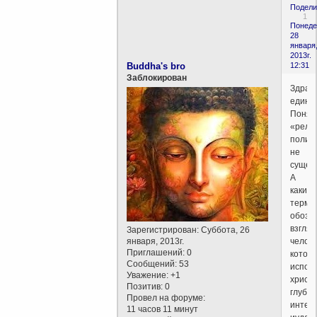
Подели
1
Понеде
28
января
2013г.
Buddha's bro
12:31
Заблокирован
Здрав
едино
Понят
«рели
полит
не
сущест
А
каким
терми
обозн
взгля
Зарегистрирован
: Суббота, 26
января, 2013г.
челове
Приглашений:
0
котор
Сообщений:
53
испов
Уважение:
+1
христи
Позитив:
0
глубок
Провел на форуме:
интер
11 часов 11 минут