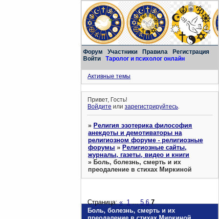
Форум
Участники
Правила
Регистрация
Войти
Таролог и психолог онлайн
Активные темы
Привет, Гость!
Войдите
или
зарегистрируйтесь
.
»
Религия эзотерика философия
анекдоты и демотиваторы на
религиозном форуме - религиозные
форумы
»
Религиозные сайты,
журналы, газеты, видео и книги
»
Боль, болезнь, смерть и их
преодаление в стихах Миркиной
Страница:
«
1
…
5
6
7
Боль, болезнь, смерть и их
преодаление в стихах Миркиной