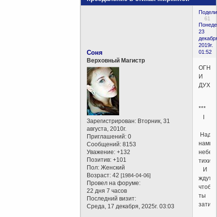
Подели
61
Понеде
23
декабр
2019г.
Соня
01:52
Верховный Магистр
ОГНЕ
И
ДУХО
***
I
Зарегистрирован
: Вторник, 31
августа, 2010г.
Над
Приглашений:
0
нами
Сообщений:
8153
Уважение:
+132
небес
Позитив:
+101
тихи
Пол:
Женский
И
Возраст:
42
[1984-04-06]
ждут,
Провел на форуме:
чтоб
22 дня 7 часов
ты
Последний визит:
затих.
Среда, 17 декабря, 2025г. 03:03