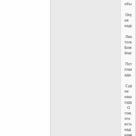
объяс
Оправ
не
надо.
Лишь
только
Божья
благод
Поту
пламя
ада.
Судит
не
нашем
суду
О
том,
что
есть
над
нами.