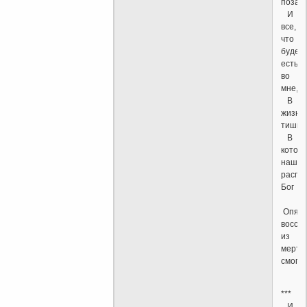
позад
И
все,
что
будет,
есть
во
мне,
В
жизне
тишин
В
котор
наш
распя
Бог
Опять
восста
из
мертв
смог.
***
И