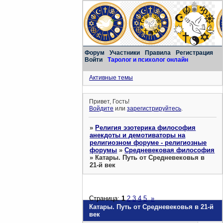
Форум
Участники
Правила
Регистрация
Войти
Таролог и психолог онлайн
Активные темы
Привет, Гость!
Войдите
или
зарегистрируйтесь
.
»
Религия эзотерика философия
анекдоты и демотиваторы на
религиозном форуме - религиозные
форумы
»
Средневековая философия
»
Катары. Путь от Средневековья в
21-й век
Страница:
1
2
3
4
5
»
Катары. Путь от Средневековья в 21-й
век