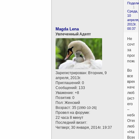
Подели
1
Среда,
10
апреля
2013г.
Magda Lena
00:37
Увлеченный Адепт
Не
сочти
за
пропаг
пожалу
Во
Зарегистрирован
: Вторник, 9
все
апреля, 2013г.
време
Приглашений:
0
начал
Сообщений:
133
Уважение:
+8
любви
Позитив:
0
(источ
Пол:
Женский
его
Возраст:
35
[1990-10-26]
–
Провел на форуме:
небес
22 часа 8 минут
Отец
Последний визит:
любви
Четверг, 30 января, 2014г. 19:37
«Наш
Всевы