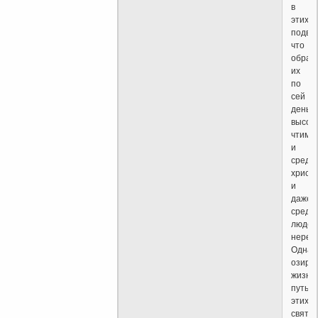
в
этих
подви
что
образ
их
по
сей
день
высок
чтим
и
среди
христи
и
даже
среди
людей
нерел
Однак
озира
жизне
путь
этих
святых