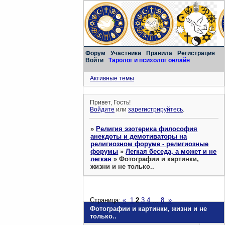
Форум
Участники
Правила
Регистрация
Войти
Таролог и психолог онлайн
Активные темы
Привет, Гость!
Войдите
или
зарегистрируйтесь
.
»
Религия эзотерика философия
анекдоты и демотиваторы на
религиозном форуме - религиозные
форумы
»
Легкая беседа, а может и не
легкая
»
Фотографии и картинки,
жизни и не только..
Страница:
«
1
2
3
4
…
8
»
Фотографии и картинки, жизни и не
только..