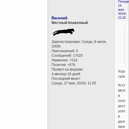
Понеде
19
мая,
2014г.
Василий
21:32
Местный блаженный
Зарегистрирован
: Среда, 9 июля,
2008г.
Приглашений:
0
Сообщений:
17025
Уважение:
+516
Позитив:
+478
Провел на форуме:
Хоро
4 месяца 16 дней
тебе...
Последний визит:
Среда, 27 мая, 2020г. 11:05
Кстати
мельк
в
голове
дости
успех
в
деле,
являю