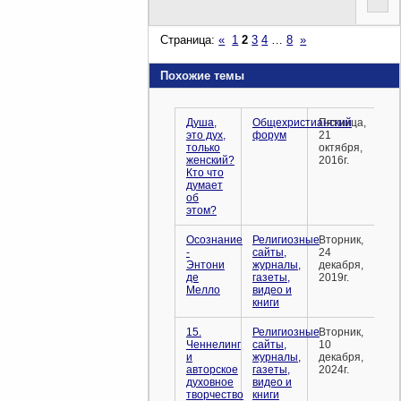
Страница:
«
1
2
3
4
…
8
»
Похожие темы
Душа,
Общехристианский
Пятница,
это дух,
форум
21
только
октября,
женский?
2016г.
Кто что
думает
об
этом?
Осознание
Религиозные
Вторник,
-
сайты,
24
Энтони
журналы,
декабря,
де
газеты,
2019г.
Мелло
видео и
книги
15.
Религиозные
Вторник,
Ченнелинг
сайты,
10
и
журналы,
декабря,
авторское
газеты,
2024г.
духовное
видео и
творчество
книги