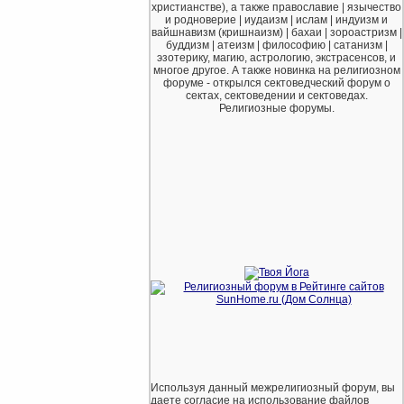
христианстве), а также православие | язычество
и родноверие | иудаизм | ислам | индуизм и
вайшнавизм (кришнаизм) | бахаи | зороастризм |
буддизм | атеизм | философию | сатанизм |
эзотерику, магию, астрологию, экстрасенсов, и
многое другое. А также новинка на религиозном
форуме - открылся сектоведческий форум о
сектах, сектоведении и сектоведах.
Религиозные форумы.
Используя данный межрелигиозный форум, вы
даете согласие на использование файлов