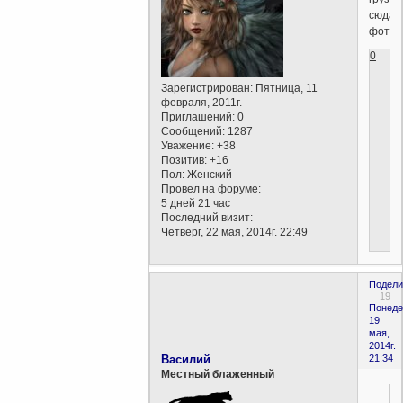
сюда
фото?
0
Зарегистрирован
: Пятница, 11
февраля, 2011г.
Приглашений:
0
Сообщений:
1287
Уважение:
+38
Позитив:
+16
Пол:
Женский
Провел на форуме:
5 дней 21 час
Последний визит:
Четверг, 22 мая, 2014г. 22:49
Подели
19
Понеде
19
мая,
2014г.
Василий
21:34
Местный блаженный