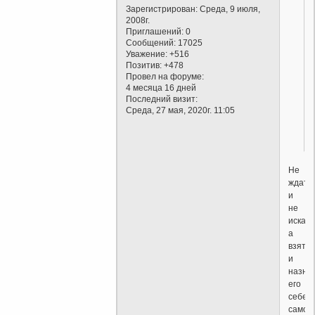
Зарегистрирован
: Среда, 9 июля,
2008г.
Приглашений:
0
Сообщений:
17025
Уважение:
+516
Позитив:
+478
Провел на форуме:
4 месяца 16 дней
Последний визит:
Среда, 27 мая, 2020г. 11:05
Не
ждать
и
не
искать
а
взять
и
назна
его
себе
самос