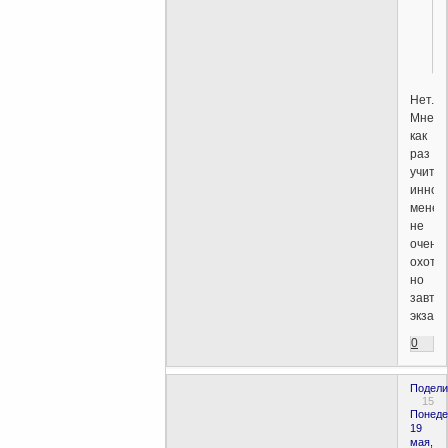
Нет.
Мне
как
раз
учить
иннов
менед
не
очень
охота,
но
завтр
экзаме
0
Подели
15
Понеде
19
мая,