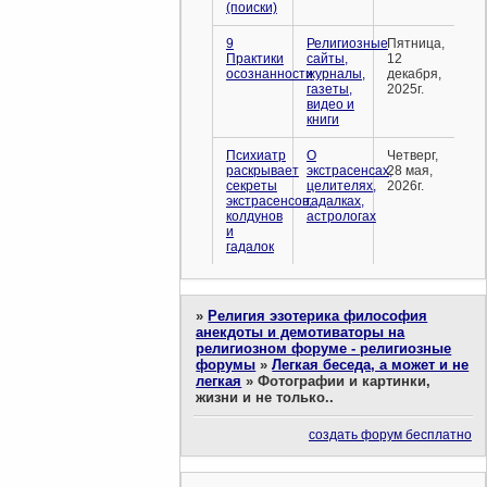
(поиски)
9
Религиозные
Пятница,
Практики
сайты,
12
осознанности
журналы,
декабря,
газеты,
2025г.
видео и
книги
Психиатр
О
Четверг,
раскрывает
экстрасенсах,
28 мая,
секреты
целителях,
2026г.
экстрасенсов,
гадалках,
колдунов
астрологах
и
гадалок
»
Религия эзотерика философия
анекдоты и демотиваторы на
религиозном форуме - религиозные
форумы
»
Легкая беседа, а может и не
легкая
»
Фотографии и картинки,
жизни и не только..
создать форум бесплатно