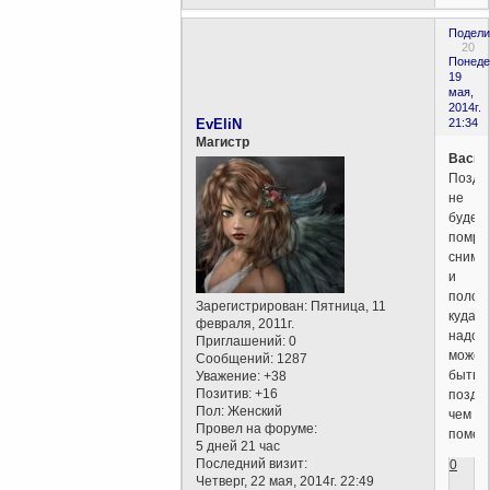
Подели
20
Понеде
19
мая,
2014г.
EvEliN
21:34
Магистр
Васил
Поздн
не
будет-
помру
сниму
и
полож
Зарегистрирован
: Пятница, 11
куда
февраля, 2011г.
надо,ч
Приглашений:
0
может
Сообщений:
1287
быть
Уважение:
+38
Позитив:
+16
поздн
Пол:
Женский
чем
Провел на форуме:
помер
5 дней 21 час
Последний визит:
0
Четверг, 22 мая, 2014г. 22:49