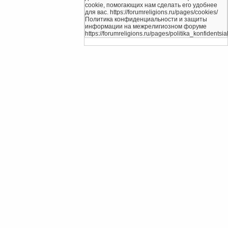
cookie, помогающих нам сделать его удобнее
для вас. https://forumreligions.ru/pages/cookies/
Политика конфиденциальности и защиты
информации на межрелигиозном форуме
https://forumreligions.ru/pages/politika_konfidentsial