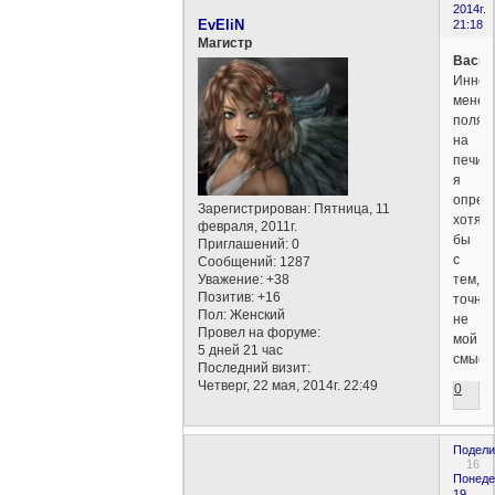
2014г.
EvEliN
21:18
Магистр
Васил
Иннов
менедж
поляж
на
печи,к
я
опред
Зарегистрирован
: Пятница, 11
хотя
февраля, 2011г.
бы
Приглашений:
0
с
Сообщений:
1287
тем,чт
Уважение:
+38
Позитив:
+16
точно
Пол:
Женский
не
Провел на форуме:
мой
5 дней 21 час
смысл:
Последний визит:
Четверг, 22 мая, 2014г. 22:49
0
Подели
16
Понеде
19