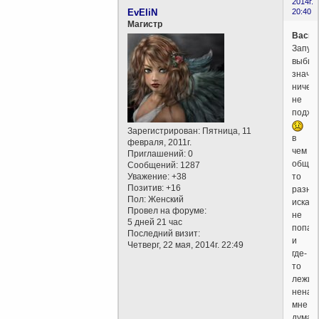
2014г.
EvEliN
20:40
Магистр
Васил
Запут
выбир
значит
ничего
не
подхо
Зарегистрирован
: Пятница, 11
в
февраля, 2011г.
чем
Приглашений:
0
обще
Сообщений:
1287
то
Уважение:
+38
Позитив:
+16
разни
Пол:
Женский
искат
Провел на форуме:
не
5 дней 21 час
попал
Последний визит:
и
Четверг, 22 мая, 2014г. 22:49
где-
то
лежит
ненай
мне
думает