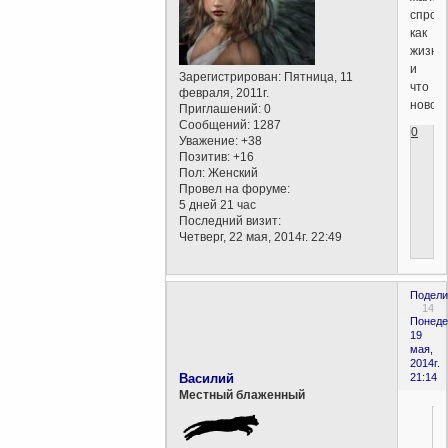
спрос
как
жизнь
и
Зарегистрирован
: Пятница, 11
что
февраля, 2011г.
новог
Приглашений:
0
Сообщений:
1287
0
Уважение:
+38
Позитив:
+16
Пол:
Женский
Провел на форуме:
5 дней 21 час
Последний визит:
Четверг, 22 мая, 2014г. 22:49
Подели
14
Понеде
19
мая,
2014г.
Василий
21:14
Местный блаженный