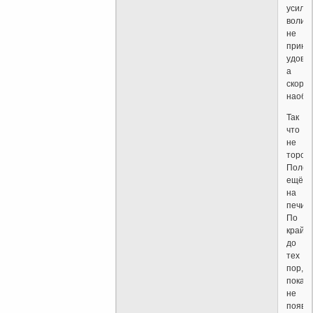
усили
воли
не
прино
удовол
а
скоре
наобор
Так
что
не
торопи
Полеж
ещё
на
печи.
По
крайн
до
тех
пор,
пока
не
появи