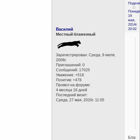
Подели
11
Понеде
19
мая,
2014г.
Василий
20:02
Местный блаженный
Зарегистрирован
: Среда, 9 июля,
2008г.
Приглашений:
0
Сообщений:
17025
Уважение:
+516
Позитив:
+478
Провел на форуме:
4 месяца 16 дней
Последний визит:
Среда, 27 мая, 2020г. 11:05
Блаже