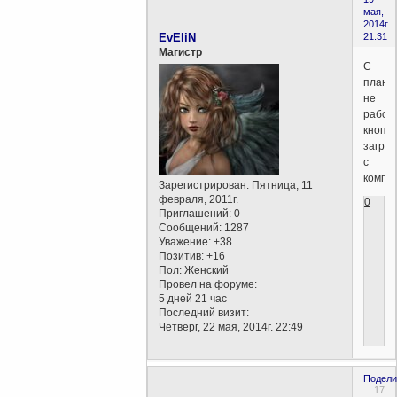
мая,
2014г.
EvEliN
21:31
Магистр
С
планш
не
работ
кнопка
загруз
с
компа.
Зарегистрирован
: Пятница, 11
февраля, 2011г.
0
Приглашений:
0
Сообщений:
1287
Уважение:
+38
Позитив:
+16
Пол:
Женский
Провел на форуме:
5 дней 21 час
Последний визит:
Четверг, 22 мая, 2014г. 22:49
Подели
17