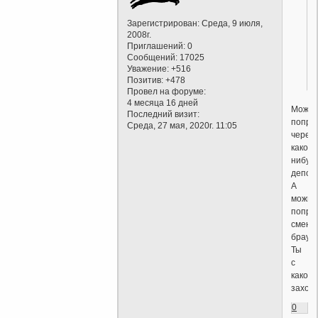
Зарегистрирован
: Среда, 9 июля,
2008г.
Приглашений:
0
Сообщений:
17025
Уважение:
+516
Позитив:
+478
Провел на форуме:
4 месяца 16 дней
Можн
Последний визит:
попро
Среда, 27 мая, 2020г. 11:05
через
какой-
нибуд
депоз
А
можно
попро
смени
браузе
Ты
с
какого
заход
0