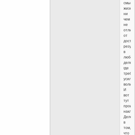
смысл
жизни,
ни
чем
не
отлич
от
дости
резул
в
любом
деле,
где
требу
усили
воли.
И
вот
тут
проис
наклад
Дело
в
том,
что