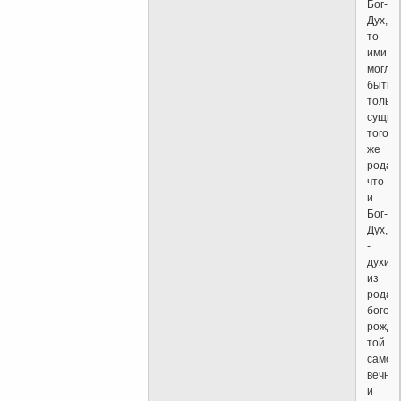
Бог-
Дух,
то
ими
могли
быть
только
сущно
того
же
рода,
что
и
Бог-
Дух,
-
духи
из
рода
богов,
рожде
той
самой
вечно
и