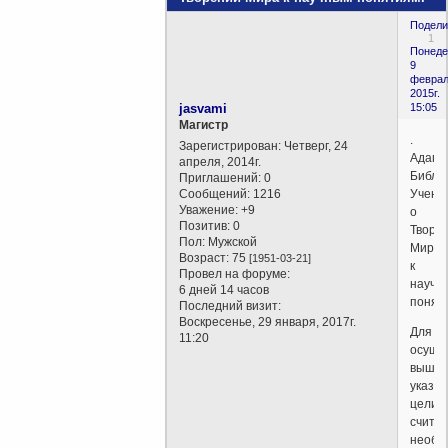
Подели
1
Понеде
9
феврал
2015г.
jasvami
15:05
Магистр
.
Зарегистрирован
: Четверг, 24
Адапт
апреля, 2014г.
Библе
Приглашений:
0
Сообщений:
1216
Учени
Уважение:
+9
о
Позитив:
0
Творе
Пол:
Мужской
Мира
Возраст:
75
[1951-03-21]
к
Провел на форуме:
научн
6 дней 14 часов
понят
Последний визит:
Воскресенье, 29 января, 2017г.
Для
11:20
осуще
выше
указа
цели,
счита
необх