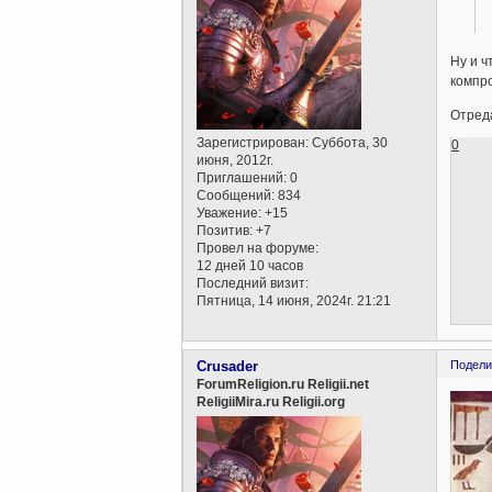
Ну и ч
компро
Отреда
Зарегистрирован
: Суббота, 30
0
июня, 2012г.
Приглашений:
0
Сообщений:
834
Уважение:
+15
Позитив:
+7
Провел на форуме:
12 дней 10 часов
Последний визит:
Пятница, 14 июня, 2024г. 21:21
Crusader
Подели
ForumReligion.ru Religii.net
ReligiiMira.ru Religii.org