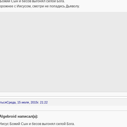
Божий Сын и бесов выгонял силой Бога.
рожнее с Иисусом, смотри не попадись Дьяволу.
ться
Среда, 15 июля, 2015г. 21:22
Algebroid написал(а):
Иисус Божий Сын и бесов выгонял силой Бога.