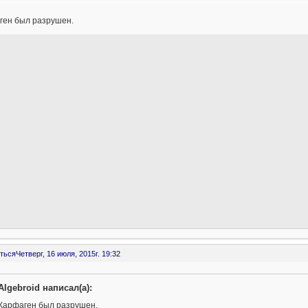
ген был разрушен.
ться
Четверг, 16 июля, 2015г. 19:32
Algebroid написал(а):
Карфаген был разрушен.