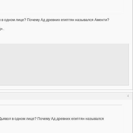
вол в одном лице? Почему Ад древних египтян назывался Аменти?
».
4
и Дьявол в одном лице? Почему Ад древних египтян назывался