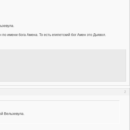
льзевула.
 по имени бога Амена. То есть египетский бог Амен это Дьявол.
2
ой Вельзевула.