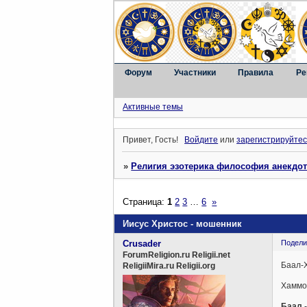
Форум
Участники
Правила
Ре
Активные темы
Привет, Гость!
Войдите
или
зарегистрируйтес
»
Религия эзотерика философия анекдо
Страница:
1
2
3
…
6
»
Иисус Христос - мошенник
Crusader
Подели
ForumReligion.ru Religii.net
Баал-Х
ReligiiMira.ru Religii.org
Хаммон
Баал
-