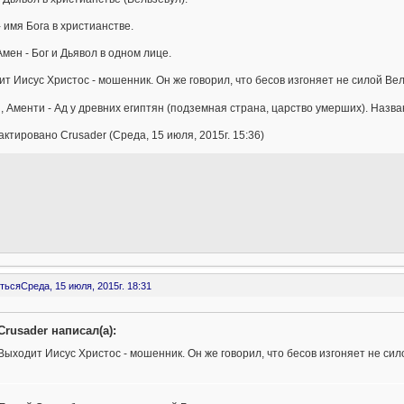
 имя Бога в христианстве.
мен - Бог и Дьявол в одном лице.
т Иисус Христос - мошенник. Он же говорил, что бесов изгоняет не силой Ве
, Аменти - Ад у древних египтян (подземная страна, царство умерших). Назван
ктировано Crusader (Среда, 15 июля, 2015г. 15:36)
ться
Среда, 15 июля, 2015г. 18:31
Crusader написал(а):
Выходит Иисус Христос - мошенник. Он же говорил, что бесов изгоняет не сил