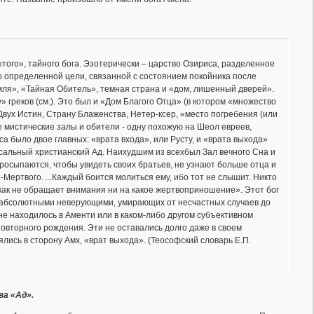
рытого», тайного бога. Эзотерически – царство Озириса, разделенное
о определенной цели, связанной с состоянием покойника после
емля», «Тайная Обитель», темная страна и «дом, лишенный дверей».
» греков (см.). Это был и «Дом Благого Отца» (в котором «множество
 Двух Истин, Страну Блаженства, Нетер-ксер, «место погребения (или
 мистические залы и обители - одну похожую на Шеол евреев,
са было двое главных: «врата входа», или Русту, и «врата выхода»
сальный христианский Ад. Наихудшим из всехбыл Зал вечного Сна и
просыпаются, чтобы увидеть своих братьев, не узнают больше отца и
е-Мертвого. ...Каждый боится молиться ему, ибо тот не слышит. Никто
е как не обращает внимания ни на какое жертвоприношение». Этот бог
т абсолютными неверующими, умирающих от несчастных случаев до
 не находилось в Аменти или в каком-либо другом субъективном
повторного рождения. Эти не оставались долго даже в своем
ялись в сторону Амх, «врат выхода». (Теософский словарь Е.П.
ва «Ад».