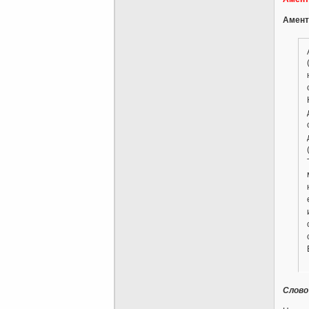
Амент
Слово