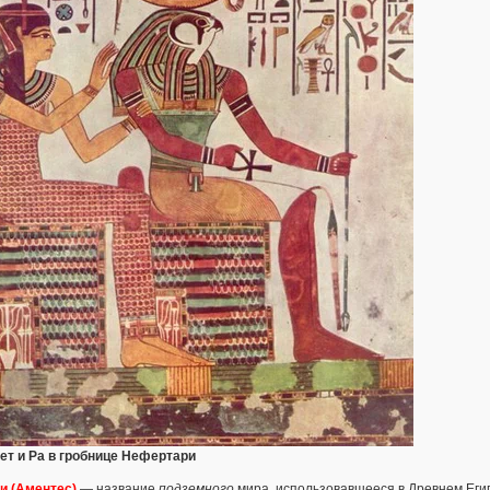
ет и Ра в гробнице Нефертари
и (Аментес)
— название
подземного
мира, использовавшееся в Древнем Еги