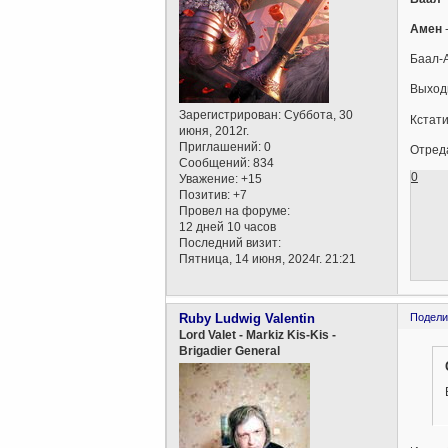
Амен
-
Баал-А
Выходи
Зарегистрирован
: Суббота, 30
Кстати
июня, 2012г.
Приглашений:
0
Отреда
Сообщений:
834
0
Уважение:
+15
Позитив:
+7
Провел на форуме:
12 дней 10 часов
Последний визит:
Пятница, 14 июня, 2024г. 21:21
Ruby Ludwig Valentin
Подели
Lord Valet - Markiz Kis-Kis -
Brigadier General