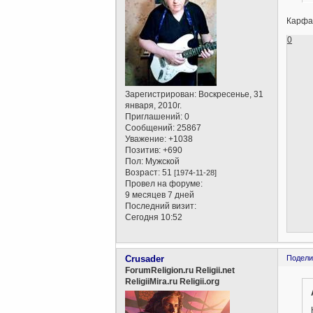
Карфа
0
Зарегистрирован
: Воскресенье, 31
января, 2010г.
Приглашений:
0
Сообщений:
25867
Уважение:
+1038
Позитив:
+690
Пол:
Мужской
Возраст:
51
[1974-11-28]
Провел на форуме:
9 месяцев 7 дней
Последний визит:
Сегодня 10:52
Crusader
Подели
ForumReligion.ru Religii.net
ReligiiMira.ru Religii.org