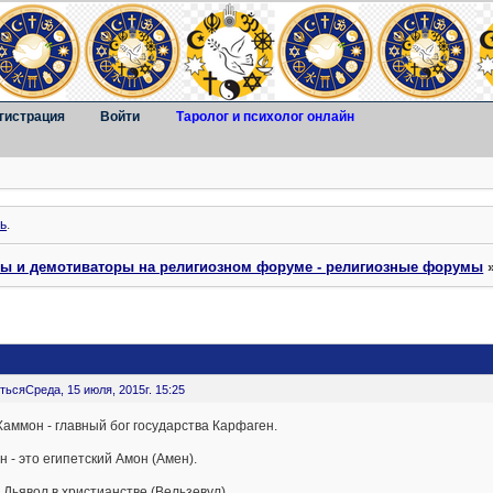
гистрация
Войти
Таролог и психолог онлайн
ь
.
ты и демотиваторы на религиозном форуме - религиозные форумы
ться
Среда, 15 июля, 2015г. 15:25
аммон - главный бог государства Карфаген.
 - это египетский Амон (Амен).
 Дьявол в христианстве (Вельзевул).