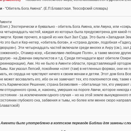
и
- "Обитель Бога Амена". (Е.П.Блаватская. Теософский словарь)
Аменти
(Егип.) Эзотерически и буквально - обитель Бога Амена, или Амуна, или «сок
на четырнадцать частей, каждая из которых была предусмотрена для какой-т
смерти. Кроме прочего, в одной из них был Зал Суда. Это была «Западная З
Но это был и Кер-нетер, «обитель богов», и «страна духов», подобная «Гадесу
дворцов»). Эти четырнадцать частей включали среди многих и Анру (см.), зал
сожжения)», Отамер-ксер, «Безмолвие-любящие Поля», а также многие другие
другую - на Дэвачан оккультистов и т.д. Среди пятнадцати врат обители Озири
(реинкарнации), Амх. Но не было в Аменти области, представляющей ортодок
Тьмы. Как указал Лепсий, покойники «спят (там) в нетленных формах, они не 
мать, их сердца не чувствуют ничего к своим женам и детям. Этот дом бога Вс
не может восхвалить его, ибо он не замечает тех, кто поклоняются ему, такж
есть Кармическое Решение; страна Безмолвия – обиталище тех, кто умираю
им отпущенного срока, и, наконец, умерших на пороге Авичи, которое никогда
состоянии - за исключением одного случая – но на этой земле вынужденного 
состоянии глубокого сна, забвения и тьмы, но более или менее скоро направл
Блаватской)
 Аменти было употреблено в коптском переводе Библии для замены сло