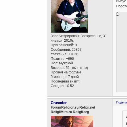
Иисус 
Поосто
0
Зарегистрирован
: Воскресенье, 31
января, 2010г.
Приглашений:
0
Сообщений:
25867
Уважение:
+1038
Позитив:
+690
Пол:
Мужской
Возраст:
51
[1974-11-28]
Провел на форуме:
9 месяцев 7 дней
Последний визит:
Сегодня 10:52
Crusader
Подели
ForumReligion.ru Religii.net
ReligiiMira.ru Religii.org