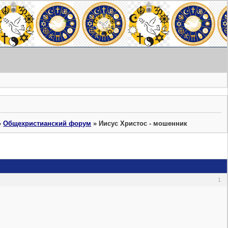
»
Общехристианский форум
»
Иисус Христос - мошенник
1