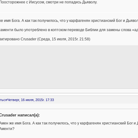
Поосторожнее с Иисусом, смотри не попадись Дьяволу.
е имя Бога. А как так получилось, что у карфагенян христианский Бог и Дья
аменти было употреблено в коптском переводе Библии для замены слова «ад
ктировано Crusader (Среда, 15 июля, 2015г. 21:58)
ться
Четверг, 16 июля, 2015г. 17:33
Crusader написал(а):
Амен же имя Бога. А как так получилось, что у карфагенян христианский Бог 
Аменти?