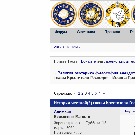
Форум
Участники
Правила
Ре
Активные темы
Привет, Гость!
Войдите
или
зарегистрируйтес
»
Религия эзотерика философия анекдо
главы Крестителя Господня - Иоанна Пр
Страница:
«
1
2
3
4
5
6
7
»
История честной(?) главы Крестителя Го
Алимхан
Подели
Верховный Магистр
Зарегистрирован
: Суббота, 13
марта, 2021г.
Приглашений:
0