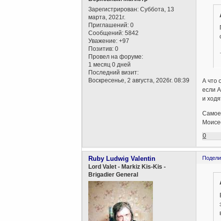
Зарегистрирован
: Суббота, 13
марта, 2021г.
Приглашений:
0
Сообщений:
5842
Уважение:
+97
Позитив:
0
.
Провел на форуме:
1 месяц 0 дней
Последний визит:
Воскресенье, 2 августа, 2026г. 08:39
А что 
если А
и ход
Самое
Моисее
0
Ruby Ludwig Valentin
Подели
Lord Valet - Markiz Kis-Kis -
Brigadier General