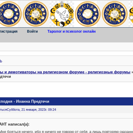
гистрация
Войти
Таролог и психолог онлайн
ь
.
ты и демотиваторы на религиозном форуме - религиозные форумы
едтечи
сподня - Иоанна Предтечи
ться
Суббота, 21 января, 2023г. 09:24
AHT написал(а):
Мне бояться нечего, ибо я ничего не говорю от себя, а лишь повторяю сказ