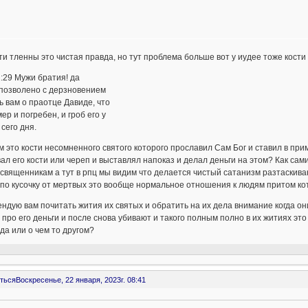
ти тленны это чистая правда, но тут проблема больше вот у иудее тоже кости
:29 Мужи братия! да
 позволено с дерзновением
ь вам о праотце Давиде, что
мер и погребен, и гроб его у
 сего дня.
 это кости несомненного святого которого прославил Сам Бог и ставил в прим
ал его кости или череп и выставлял напоказ и делал деньги на этом? Как са
священникам а тут в рпц мы видим что делается чистый сатанизм разтаскива
 по кусочку от мертвых это вообще нормальное отношения к людям притом к
ндую вам почитать жития их святых и обратить на их дела внимание когда о
 про его деньги и после снова убивают и такого полным полно в их житиях э
да или о чем то другом?
ться
Воскресенье, 22 января, 2023г. 08:41