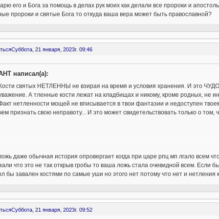
арю его и Бога за помощь в делах рук моих как делали все пророки и апостол
ые пророки и святые Бога то откуда ваша вера может быть православной?
ться
Суббота, 21 января, 2023г. 09:46
AHT написал(а):
Кости святых НЕТЛЕННЫ не взирая на время и условия хранения. И это ЧУД
уважение. А тленные кости лежат на кладбищах и никому, кроме родных, не и
Факт нетленности мощей не вписывается в твои фантазии и недоступен твое
чем признать свою неправоту... И это может свидетельствовать только о том, ч
ожь даже обычная история опровергает когда при царе рпц мп лгало всем чт
зали что это не так открыв гробы то ваша ложь стала очевидной всем. Если бы
л бы завален костями по самые уши но этого нет потому что нет и нетления 
ться
Суббота, 21 января, 2023г. 09:52