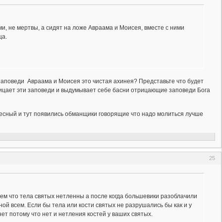
, не мертвы, а сидят на ложе Авраама и Моисея, вместе с ними
ца.
заповеди Авраама и Моисея это чистая ахинея? Представьте что будет
рицает эти заповеди и выдумывает себе басни отрицающие заповеди Бога
есный и тут появились обманщики говорящие что надо молиться лучше
25
сем что тела святых нетленны а после когда большевики разоблачили
ной всем. Если бы тела или кости святых не разрушались бы как и у
ет потому что нет и нетления костей у ваших святых.