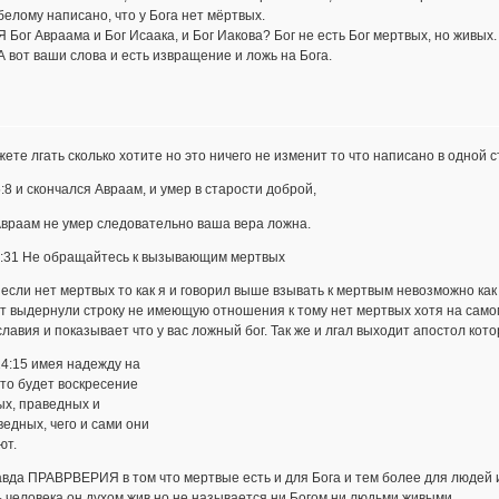
белому написано, что у Бога нет мёртвых.
Я Бог Авраама и Бог Исаака, и Бог Иакова? Бог не есть Бог мертвых, но живых.
А вот ваши слова и есть извращение и ложь на Бога.
ете лгать сколько хотите но это ничего не изменит то что написано в одной с
:8 и скончался Авраам, и умер в старости доброй,
Авраам не умер следовательно ваша вера ложна.
9:31 Не обращайтесь к вызывающим мертвых
 если нет мертвых то как я и говорил выше взывать к мертвым невозможно как 
т выдернули строку не имеющую отношения к тому нет мертвых хотя на самом
лавия и показывает что у вас ложный бог. Так же и лгал выходит апостол кото
4:15 имея надежду на
что будет воскресение
ых, праведных и
едных, чего и сами они
ют.
вда ПРАВРВЕРИЯ в том что мертвые есть и для Бога и тем более для людей 
 человека он духом жив но не называется ни Богом ни людьми живыми