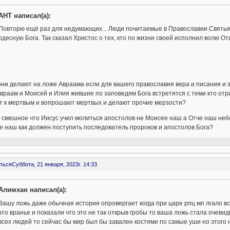
AHT написал(а):
Повторю ещё раз для недумающих... Люди почитаемые в Православии Святыми
одесную Бога. Так сказал Христос о тех, кто по жизни своей исполнил волю От
они делают на ложе Авраама если для вашего православия вера и писания и 
враам и Моисей и Илия жившие по заповедям Бога встретятся с теми кто от
ят к мертвым и вопрошают мертвых и делают прочие мерзости?
 смешное что Иисус учил молиться апостолов не Моисее наш а Отче наш неб
 наш как должен поступить последователь пророков и апостолов Бога?
ться
Суббота, 21 января, 2023г. 14:33
Алимхан написал(а):
Вашу ложь даже обычная история опровергает когда при царе рпц мп лгало в
это вранье и показали что это не так открыв гробы то ваша ложь стала очевид
всех людей то сейчас бы мир был бы завален костями по самые уши но этого н