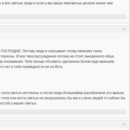
ы и все святые люди и если у вас ваши лжесвятые делали иначе чем
23
О ГОСПОДНЕ. Потому люди и оказывают этому явлению такое
нтересны. И все твои рассуждения потому не стоят выеденного яйца.
му пониманию. Тебе проще объявить сделанное Богом чудо враньём,
то нет в тебе праведности ни на йоту.
о тела святых нетленны а после когда большевики разоблачили это вранье
 тела или кости святых не разрушались бы как и у всех людей то сейчас бы
костей у ваших святых.
24