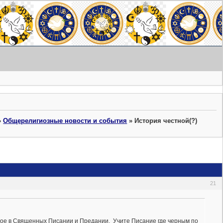
»
Общерелигиозные новости и события
»
История честной(?)
21
анное в Священных Писании и Предании. Учите Писание где черным по