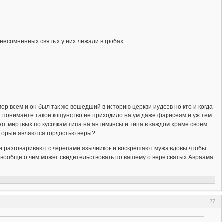
 несомненных святых у них лежали в гробах.
ер всем и он был так же вошедший в историю церкви иудеев но кто и когда
ми понимаете такое кощунство не приходило на ум даже фарисеям и уж тем
ют мертвых по кусочкам типа на антиминсы и типа в каждом храме своем
оторые являются гордостью веры?
ни разговаривают с черепами язычников и воскрешают мужа вдовы чтобы
то вообще о чем может свидетельствовать по вашему о вере святых Авраама
27