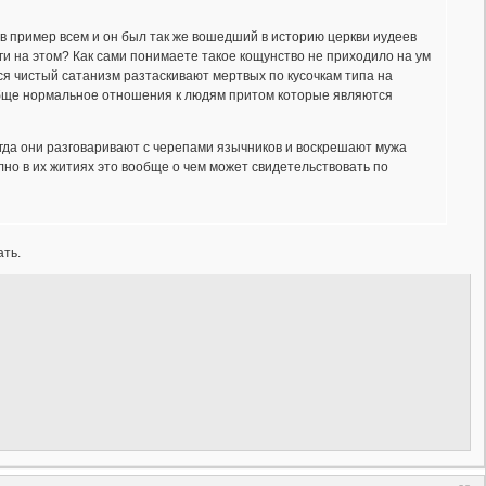
 в пример всем и он был так же вошедший в историю церкви иудеев
ьги на этом? Как сами понимаете такое кощунство не приходило на ум
ся чистый сатанизм разтаскивают мертвых по кусочкам типа на
ообще нормальное отношения к людям притом которые являются
огда они разговаривают с черепами язычников и воскрешают мужа
лно в их житиях это вообще о чем может свидетельствовать по
ать.