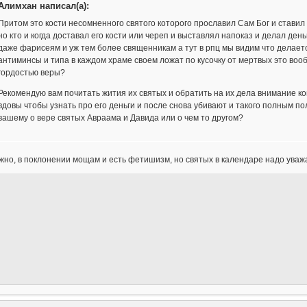
Алимхан написал(а):
Притом это кости несомненного святого которого прославил Сам Бог и ставил
но кто и когда доставал его кости или череп и выставлял напоказ и делал ден
даже фарисеям и уж тем более священникам а тут в рпц мы видим что делает
антиминсы и типа в каждом храме своем ложат по кусочку от мертвых это в
гордостью веры?
Рекомендую вам почитать жития их святых и обратить на их дела внимание к
вдовы чтобы узнать про его деньги и после снова убивают и такого полным по
вашему о вере святых Авраама и Давида или о чем то другом?
но, в поклонении мощам и есть фетишизм, но святых в календаре надо уваж