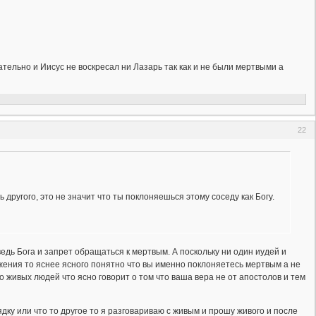
тельно и Иисус не воскресал ни Лазарь так как и не были мертвыми а
22
 другого, это не значит что ты поклоняешься этому соседу как Богу.
дь Бога и запрет обращаться к мертвым. А поскольку ни один иудей и
ения то яснее ясного понятно что вы именно поклоняетесь мертвым а не
о живых людей что ясно говорит о том что ваша вера не от апостолов и тем
ядку или что то другое то я разговариваю с живым и прошу живого и после