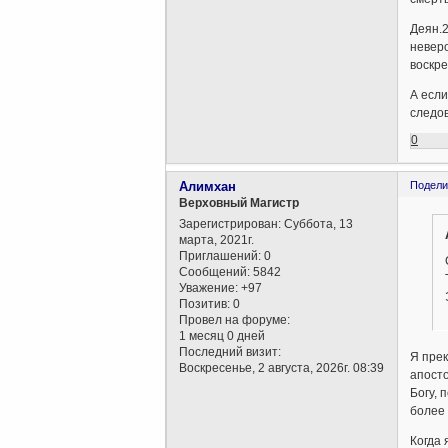
Деян.2
неверо
воскр
А если
следов
0
Алимхан
Подели
Верховный Магистр
Зарегистрирован
: Суббота, 13
марта, 2021г.
Приглашений:
0
Сообщений:
5842
Уважение:
+97
Позитив:
0
Провел на форуме:
1 месяц 0 дней
Последний визит:
Я прек
Воскресенье, 2 августа, 2026г. 08:39
апосто
Богу, 
более 
Когда 