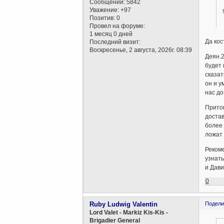
Сообщений:
5842
Уважение:
+97
!
Позитив:
0
Провел на форуме:
1 месяц 0 дней
Да кос
Последний визит:
Воскресенье, 2 августа, 2026г. 08:39
Деян.2
будет
сказат
он и у
нас до
Притом
достав
более 
ложат
Рекоме
узнать
и Дави
0
Ruby Ludwig Valentin
Подели
Lord Valet - Markiz Kis-Kis -
Brigadier General