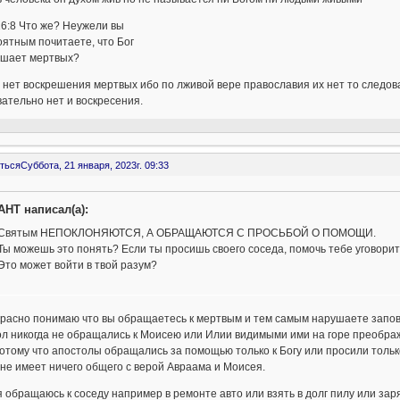
6:8 Что же? Неужели вы
ятным почитаете, что Бог
ешает мертвых?
 нет воскрешения мертвых ибо по лживой вере православия их нет то следова
ательно нет и воскресения.
ться
Суббота, 21 января, 2023г. 09:33
AHT написал(а):
Святым НЕПОКЛОНЯЮТСЯ, А ОБРАЩАЮТСЯ С ПРОСЬБОЙ О ПОМОЩИ.
Ты можешь это понять? Если ты просишь своего соседа, помочь тебе уговорить
Это может войти в твой разум?
расно понимаю что вы обращаетесь к мертвым и тем самым нарушаете запове
л никогда не обращались к Моисею или Илии видимыми ими на горе преображ
потому что апостолы обращались за помощью только к Богу или просили тольк
не имеет ничего общего с верой Авраама и Моисея.
я обращаюсь к соседу например в ремонте авто или взять в долг пилу или зар