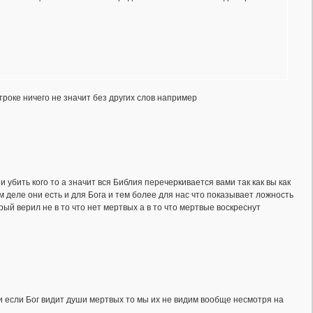
троке ничего не значит без других слов например
и убить кого то а значит вся Библия перечеркивается вами так как вы как
 деле они есть и для Бога и тем более для нас что показывает ложность
рый верил не в то что нет мертвых а в то что мертвые воскреснут
и если Бог видит души мертвых то мы их не видим вообще несмотря на