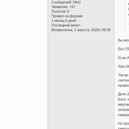
Сообщений:
5842
Уважение:
+97
Позитив:
0
Провел на форуме:
1 месяц 0 дней
.
Последний визит:
Воскресенье, 2 августа, 2026г. 08:39
Вы мож
Быт.25
Если 
Лев.1
Так же
сектан
правос
Деян.2
Бога, 
мертв
неправ
ожида
Но пра
смерть