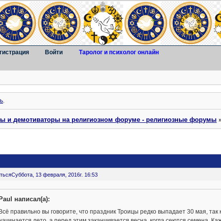
гистрация
Войти
Таролог и психолог онлайн
ь
.
ты и демотиваторы на религиозном форуме - религиозные форумы
ться
Суббота, 13 февраля, 2016г. 16:53
Paul написал(а):
Всё правильно вы говорите, что праздник Троицы редко выпадает 30 мая, так 
начинается лето, а перед этим заканчивается весна. когда сеются семена. Ка