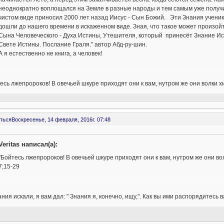
неоднократно воплощался на Земле в разные народы и тем самым уже получи
чистом виде приносил 2000 лет назад Иисус - Сын Божий. Эти Знания ученик
дошли до нашего времени в искаженном виде. Зная, что такое может произойт
Сына Человеческого - Духа Истины, Утешителя, который принесёт Знание Ист
Свете Истины. Послание Граля." автор Абд-ру-шин.
А я естественно не книга, а человек!
сь лжепророков! В овечьей шкуре приходят они к вам, нутром же они волки хищ
ться
Воскресенье, 14 февраля, 2016г. 07:48
Veritas написал(а):
"Бойтесь лжепророков! В овечьей шкуре приходят они к вам, нутром же они вол
7;15-29
ния искали, я вам дал: " Знания я, конечно, ищу,". Как вы ими распорядитесь