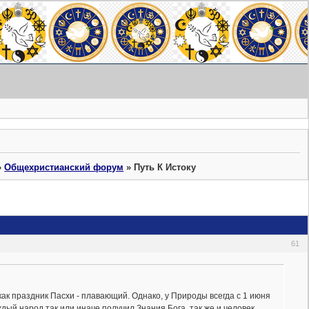
»
Общехристианский форум
»
Путь К Истоку
61
как праздник Пасхи - плавающий. Однако, у Природы всегда с 1 июня
ждый народ так или иначе получил Знания Бога. так же и человек