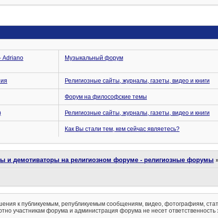
 Adriano
Музыкальный форум
ния
Религиозные сайты, журналы, газеты, видео и книги
Форум на философские темы
)
Религиозные сайты, журналы, газеты, видео и книги
Как Вы стали тем, кем сейчас являетесь?
ты и демотиваторы на религиозном форуме - религиозные форумы
ения к публикуемым, републикуемым сообщениям, видео, фотографиям, стат
тно участникам форума и администрация форума не несет ответственность 