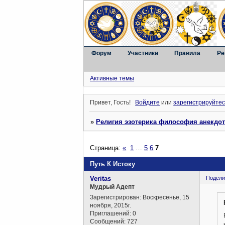
Форум
Участники
Правила
Ре
Активные темы
Привет, Гость!
Войдите
или
зарегистрируйтес
»
Религия эзотерика философия анекдо
Страница:
«
1
…
5
6
7
Путь К Истоку
Veritas
Подели
Мудрый Адепт
Зарегистрирован
: Воскресенье, 15
ноября, 2015г.
Приглашений:
0
Сообщений:
727