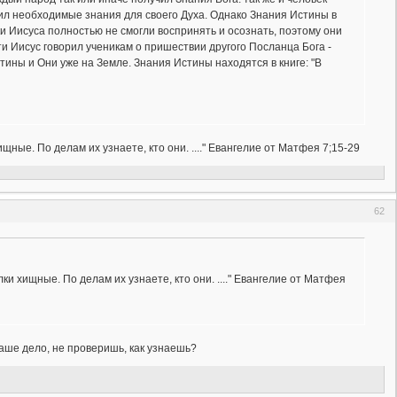
л необходимые знания для своего Духа. Однако Знания Истины в
и Иисуса полностью не смогли воспринять и осознать, поэтому они
и Иисус говорил ученикам о пришествии другого Посланца Бога -
ины и Они уже на Земле. Знания Истины находятся в книге: "В
ные. По делам их узнаете, кто они. ...." Евангелие от Матфея 7;15-29
62
ки хищные. По делам их узнаете, кто они. ...." Евангелие от Матфея
 ваше дело, не проверишь, как узнаешь?