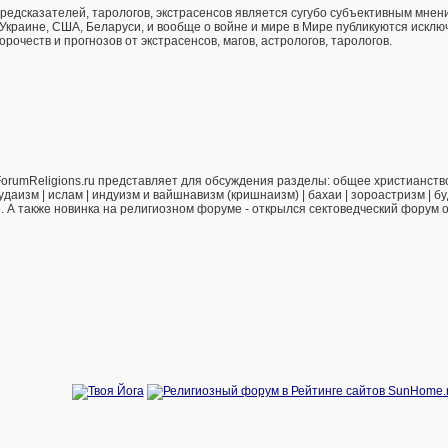
предсказателей, тарологов, экстрасенсов является сугубо субъективным мнен
 Украине, США, Беларуси, и вообще о войне и мире в Мире публикуются искл
рочеств и прогнозов от экстрасенсов, магов, астрологов, тарологов.
orumReligions.ru представляет для обсуждения разделы: общее христианство 
удаизм | ислам | индуизм и вайшнавизм (кришнаизм) | бахаи | зороастризм | бу
е. А также новинка на религиозном форуме - открылся сектоведческий форум 