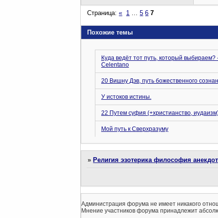
Страница:
«
1
…
5
6
7
Похожие темы
Куда ведёт тот путь, который выбираем? -
Celentano
20 Вишну Дэв, путь божественного созна
У истоков истины.
22 Путем суфия (+христианство, иудаизм
Мой путь к Сверхразуму
»
Религия эзотерика философия анекдо
Администрация форума не имеет никакого отнош
Мнение участников форума принадлежит абсолю