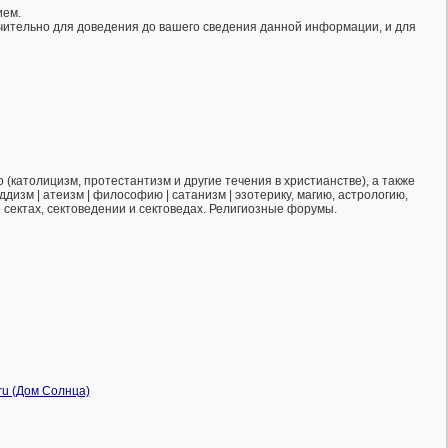
ием.
ючительно для доведения до вашего сведения данной информации, и для
(католицизм, протестантизм и другие течения в христианстве), а также
ддизм | атеизм | философию | сатанизм | эзотерику, магию, астрологию,
о сектах, сектоведении и сектоведах. Религиозные форумы.