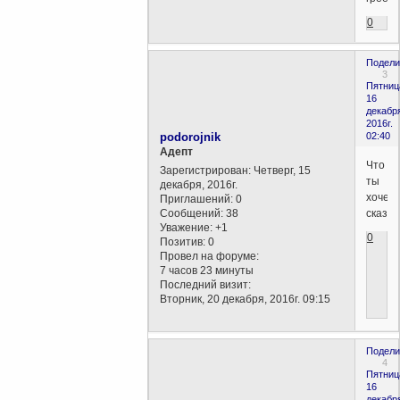
0
Подели
3
Пятниц
16
декабр
2016г.
podorojnik
02:40
Aдепт
Что
Зарегистрирован
: Четверг, 15
ты
декабря, 2016г.
хочеш
Приглашений:
0
Сообщений:
38
сказат
Уважение:
+1
0
Позитив:
0
Провел на форуме:
7 часов 23 минуты
Последний визит:
Вторник, 20 декабря, 2016г. 09:15
Подели
4
Пятниц
16
декабр