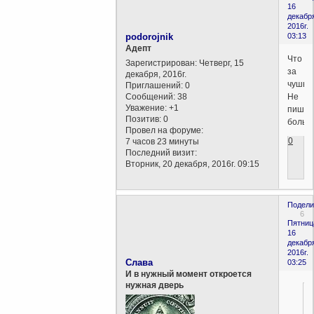
16
декабр
2016г.
podorojnik
03:13
Aдепт
Что
Зарегистрирован
: Четверг, 15
за
декабря, 2016г.
чушь?
Приглашений:
0
Сообщений:
38
Не
Уважение:
+1
пиши
Позитив:
0
больш
Провел на форуме:
0
7 часов 23 минуты
Последний визит:
Вторник, 20 декабря, 2016г. 09:15
Подели
6
Пятниц
16
декабр
2016г.
Слава
03:25
И в нужный момент откроется
нужная дверь