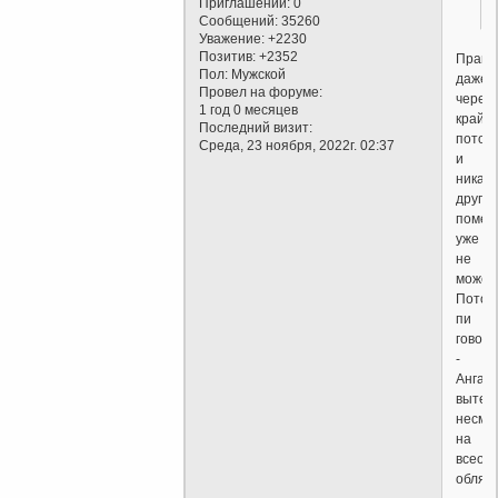
Приглашений:
0
Сообщений:
35260
Уважение:
+2230
Позитив:
+2352
Прави
Пол:
Мужской
даже
Провел на форуме:
через
1 год 0 месяцев
край,
Последний визит:
потом
Среда, 23 ноября, 2022г. 02:37
и
никак
другая
помес
уже
не
может.
Потом
пи
говор
-
Ангара
вытека
несмо
на
всеоб
обляд