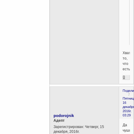
Хвата
то,
что
есть?
0
Подели
7
Пятниц
16
декабр
2016г.
podorojnik
03:29
Aдепт
Да
Зарегистрирован
: Четверг, 15
чуши
декабря, 2016г.