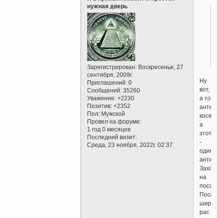
нужная дверь
Зарегистрирован
: Воскресенье, 27
сентября, 2009г.
Ну
Приглашений:
0
вот,
Сообщений:
35260
а то
Уважение:
+2230
Позитив:
+2352
антих
Пол:
Мужской
косяко
Провел на форуме:
а
1 год 0 месяцев
этот
Последний визит:
-
Среда, 23 ноября, 2022г. 02:37
один,
антибо
Заход
на
посадк
Посад
широк
рас