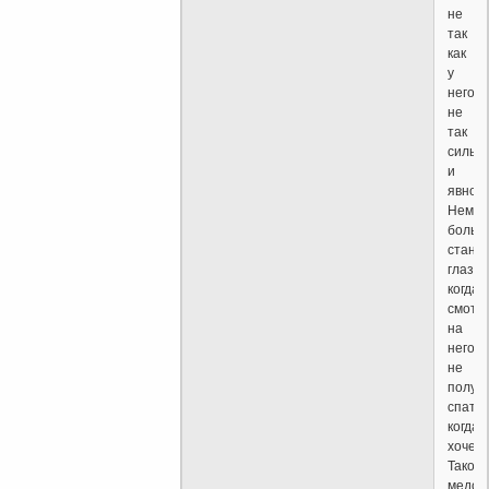
не
так
как
у
него,
не
так
сильн
и
явно.
Немно
больн
стано
глаза
когда
смотр
на
него,
не
получ
спать,
когда
хочетс
Такой
медов