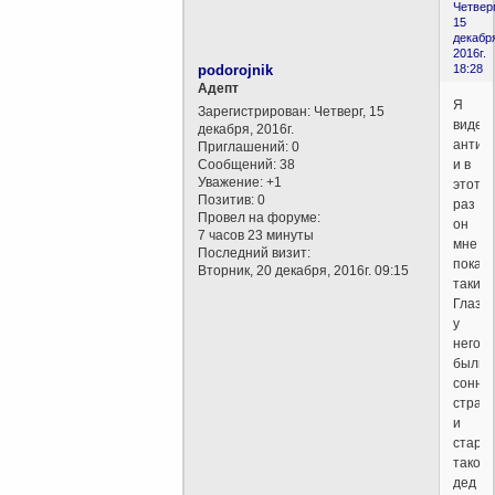
Четверг
15
декабр
2016г.
podorojnik
18:28
Aдепт
Я
Зарегистрирован
: Четверг, 15
видел
декабря, 2016г.
антиб
Приглашений:
0
Сообщений:
38
и в
Уважение:
+1
этот
Позитив:
0
раз
Провел на форуме:
он
7 часов 23 минуты
мне
Последний визит:
показ
Вторник, 20 декабря, 2016г. 09:15
таким.
Глаза
у
него
были
сонны
страс
и
стары
такой
дед