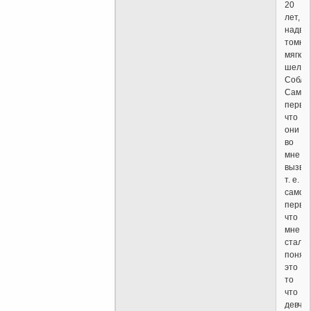
20
лет,
надви
томны
мягкие
шелко
Собла
Самое
первое
что
они
во
мне
вызва
т. е.
самое
перво
что
мне
стало
понят
это
то
что
девче