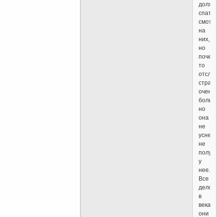
должн
спать
смотр
на
них,
но
почем
то
отсле
страст
очень
больш
но
она
не
уснет,
не
получ
у
нее.
Все
дело
в
веках,
они