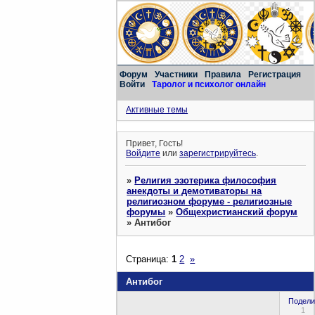
Форум
Участники
Правила
Регистрация
Войти
Таролог и психолог онлайн
Активные темы
Привет, Гость!
Войдите
или
зарегистрируйтесь
.
»
Религия эзотерика философия
анекдоты и демотиваторы на
религиозном форуме - религиозные
форумы
»
Общехристианский форум
»
Антибог
Страница:
1
2
»
Антибог
Подели
1