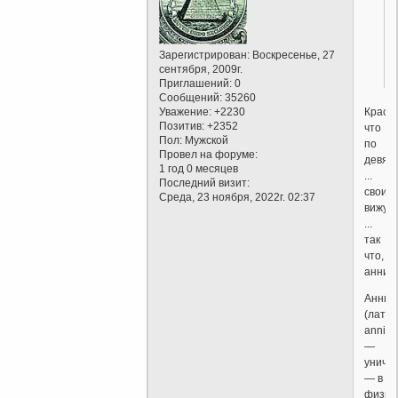
Зарегистрирован
: Воскресенье, 27
сентября, 2009г.
Приглашений:
0
Сообщений:
35260
Красив
Уважение:
+2230
Позитив:
+2352
что
Пол:
Мужской
по
Провел на форуме:
девят
1 год 0 месяцев
...
Последний визит:
свои
Среда, 23 ноября, 2022г. 02:37
вижу
...
так
что,
анниг
Анниги
(лат.
annihil
—
уничт
— в
физик