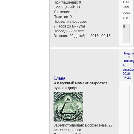
твоей
Приглашений:
0
Сообщений:
38
нам
Уважение:
+1
всем
Позитив:
0
хвата
Провел на форуме:
0
7 часов 23 минуты
Последний визит:
Вторник, 20 декабря, 2016г. 09:15
Подели
8
Пятниц
16
декабр
2016г.
Слава
03:33
И в нужный момент откроется
нужная дверь
Зарегистрирован
: Воскресенье, 27
сентября, 2009г.