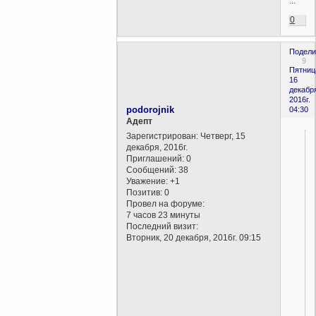
...
0
Подели
9
Пятниц
16
декабр
2016г.
podorojnik
04:30
Aдепт
Зарегистрирован
: Четверг, 15
декабря, 2016г.
Приглашений:
0
Сообщений:
38
Уважение:
+1
Позитив:
0
Провел на форуме:
7 часов 23 минуты
Последний визит:
Вторник, 20 декабря, 2016г. 09:15