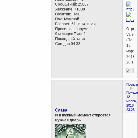
Сообщений:
25867
Уважение:
+1038
Позитив:
+690
Пол:
Мужской
Возраст:
51
[1974-11-28]
Отред
Провел на форуме:
9 месяцев 7 дней
Valent
Последний визит:
(Поне
Сегодня 04:33
12
марта,
2018г.
20:12)
0
Подели
94
Понеде
12
марта,
2018г.
Слава
23:26
И в нужный момент откроется
нужная дверь