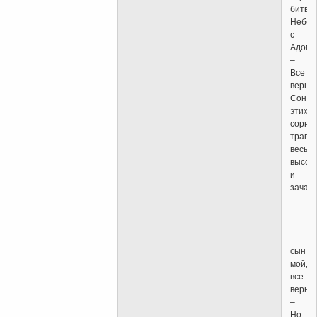
битвы
Небес
с
Адом.
–
Все
верно,
Сон
этих
сорны
трав
весь
высох
и
зачах
сын
мой,
все
верно.
–
Но