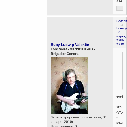
знают.
0
Подели
93
Понеде
12
марта,
2018г.
Ruby Ludwig Valentin
20:10
Lord Valet - Markiz Kis-Kis -
Brigadier General
.
змей
-
это
судья
и
Зарегистрирован
: Воскресенье, 31
января, 2010г.
медики
Приглашений:
0