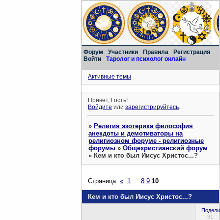
Форум
Участники
Правила
Регистрация
Войти
Таролог и психолог онлайн
Активные темы
Привет, Гость!
Войдите
или
зарегистрируйтесь
.
»
Религия эзотерика философия
анекдоты и демотиваторы на
религиозном форуме - религиозные
форумы
»
Общехристианский форум
»
Кем и кто был Иисус Христос...?
Страница:
«
1
…
8
9
10
Кем и кто был Иисус Христос...?
Подели
91