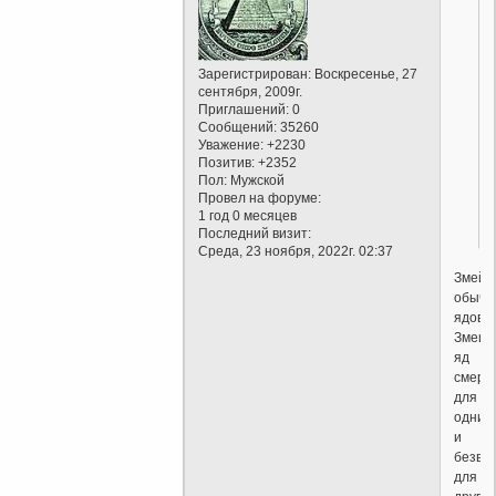
Зарегистрирован
: Воскресенье, 27
.
сентября, 2009г.
Приглашений:
0
Сообщений:
35260
Уважение:
+2230
Позитив:
+2352
Пол:
Мужской
Провел на форуме:
1 год 0 месяцев
Последний визит:
Среда, 23 ноября, 2022г. 02:37
Змей
обычн
ядовит
Змеин
яд
смерт
для
одних
и
безвр
для