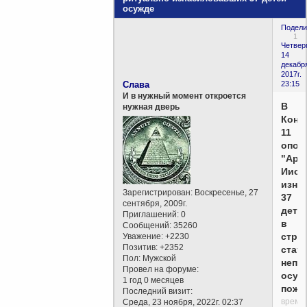
осужде
Подели
1
Четверг
14
декабр
2017г.
Слава
23:15
И в нужный момент откроется
В
нужная дверь
Конг
11
опол
"Арм
Иису
изна
Зарегистрирован
: Воскресенье, 27
37
сентября, 2009г.
дете
Приглашений:
0
в
Сообщений:
35260
стре
Уважение:
+2230
Позитив:
+2352
стат
Пол:
Мужской
непо
Провел на форуме:
осуж
1 год 0 месяцев
пожи
Последний визит:
время
Среда, 23 ноября, 2022г. 02:37