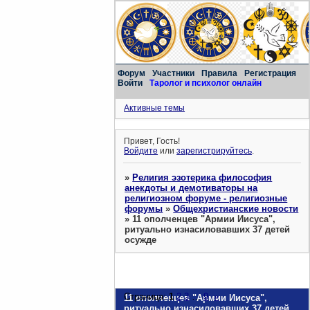
Форум
Участники
Правила
Регистрация
Войти
Таролог и психолог онлайн
Активные темы
Привет, Гость!
Войдите
или
зарегистрируйтесь
.
»
Религия эзотерика философия
анекдоты и демотиваторы на
религиозном форуме - религиозные
форумы
»
Общехристианские новости
»
11 ополченцев "Армии Иисуса",
ритуально изнасиловавших 37 детей
осужде
Страница:
1
2
3
…
9
»
11 ополченцев "Армии Иисуса",
ритуально изнасиловавших 37 детей