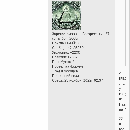
Зарегистрирован
: Воскресенье, 27
сентября, 2009г.
Приглашений:
0
Сообщений:
35260
Уважение:
+2230
Позитив:
+2352
Пол:
Мужской
Провел на форуме:
1 год 0 месяцев
А
Последний визит:
власти
Среда, 23 ноября, 2022г. 02:37
значит
у
Иисус
из
Назар
нет?
22.
и
все