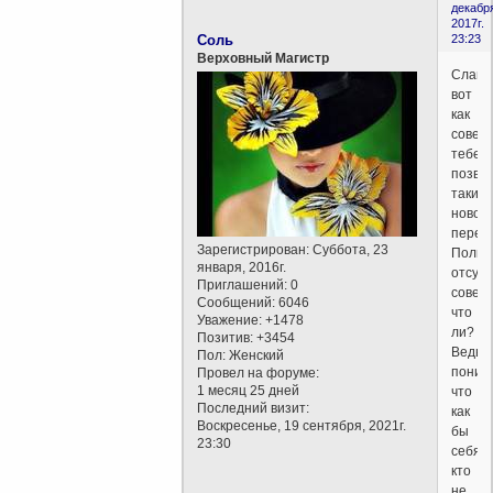
декабр
2017г.
Соль
23:23
Верховный Магистр
Слава
вот
как
совест
тебе
позво
такие
новос
переп
Зарегистрирован
: Суббота, 23
Полно
января, 2016г.
отсутс
Приглашений:
0
совес
Сообщений:
6046
что
Уважение:
+1478
ли?
Позитив:
+3454
Ведь
Пол:
Женский
поним
Провел на форуме:
1 месяц 25 дней
что
Последний визит:
как
Воскресенье, 19 сентября, 2021г.
бы
23:30
себя
кто
не