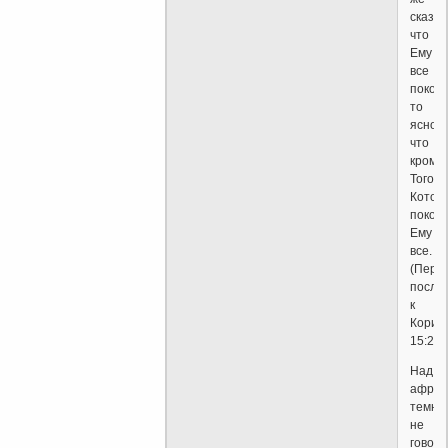
сказан
что
Ему
все
покоре
то
ясно,
что
кроме
Того,
Котор
покор
Ему
все.
(Перв
посла
к
Корин
15:27)
Над
африк
темны
не
говоря