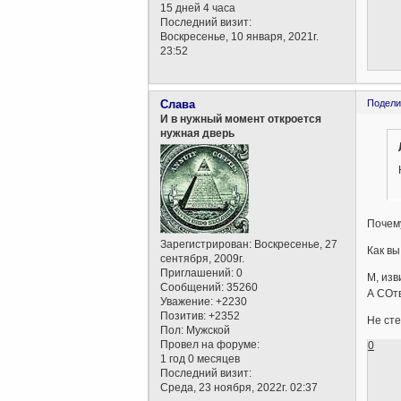
15 дней 4 часа
Последний визит:
Воскресенье, 10 января, 2021г.
23:52
Слава
Подели
И в нужный момент откроется
нужная дверь
Почем
Зарегистрирован
: Воскресенье, 27
Как вы
сентября, 2009г.
Приглашений:
0
М, изв
Сообщений:
35260
А СОт
Уважение:
+2230
Позитив:
+2352
Не ст
Пол:
Мужской
Провел на форуме:
0
1 год 0 месяцев
Последний визит:
Среда, 23 ноября, 2022г. 02:37