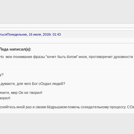
ться
Понедельник, 16 июля, 2018г. 01:43
Леда написал(а):
Но мое понимание фразы "хочет быть богом" иное, противоречит духовности
у?
 думаете, для чего Бог сОздал людей?
ините, мир Он не творил!
ворил!
есняйтесь иной раз и своим бёдрышком помочь созидательному процессу. СО