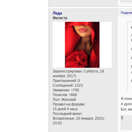
Леда
Подели
Магистр
Зарегистрирован
: Суббота, 18
ноября, 2017г.
Приглашений:
0
Сообщений:
1223
Уважение:
+795
Позитив:
+868
Я пони
Пол:
Женский
А духо
Провел на форуме:
15 дней 4 часа
Бог, к
Последний визит:
0
Воскресенье, 10 января, 2021г.
23:52