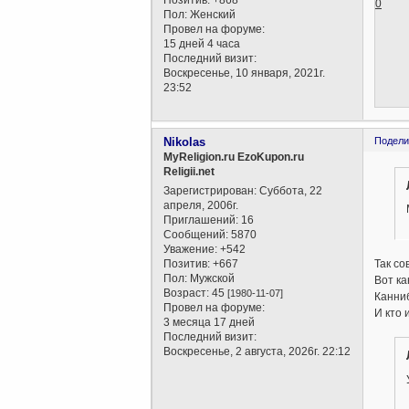
0
Пол:
Женский
Провел на форуме:
15 дней 4 часа
Последний визит:
Воскресенье, 10 января, 2021г.
23:52
Nikolas
Подели
MyReligion.ru EzoKupon.ru
Religii.net
Зарегистрирован
: Суббота, 22
апреля, 2006г.
Приглашений:
16
Сообщений:
5870
Уважение:
+542
Позитив:
+667
Так со
Пол:
Мужской
Вот ка
Возраст:
45
[1980-11-07]
Канниб
Провел на форуме:
И кто 
3 месяца 17 дней
Последний визит:
Воскресенье, 2 августа, 2026г. 22:12