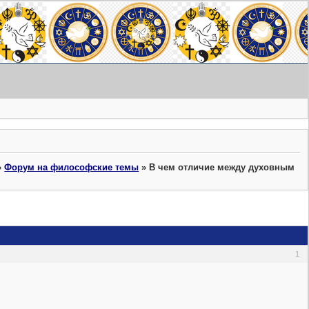
»
Форум на философские темы
»
В чем отличие между духовным
1