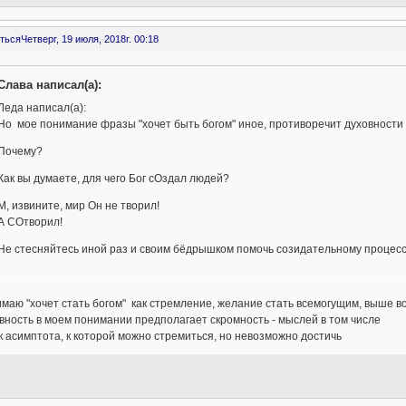
ться
Четверг, 19 июля, 2018г. 00:18
Слава написал(а):
Леда написал(а):
Но мое понимание фразы "хочет быть богом" иное, противоречит духовности
Почему?
Как вы думаете, для чего Бог сОздал людей?
М, извините, мир Он не творил!
А СОтворил!
Не стесняйтесь иной раз и своим бёдрышком помочь созидательному процесс
маю "хочет стать богом" как стремление, желание стать всемогущим, выше в
вность в моем понимании предполагает скромность - мыслей в том числе
ак асимптота, к которой можно стремиться, но невозможно достичь