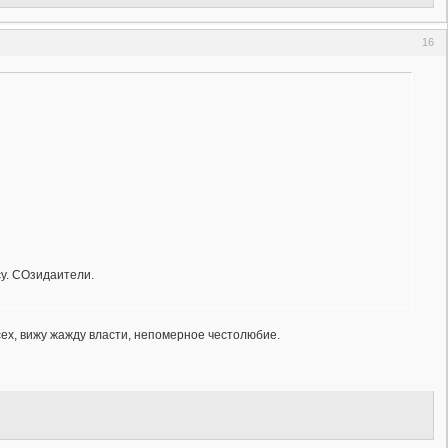
16
у. СОзидаители.
сех, вижу жажду власти, непомерное честолюбие.