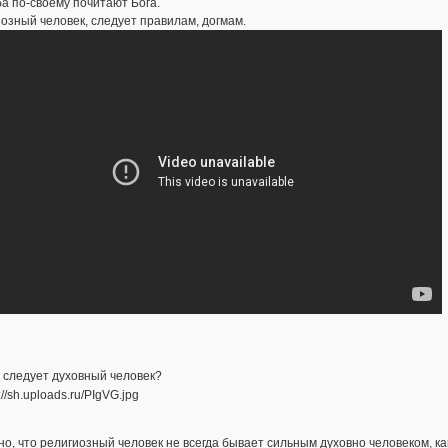
а по-своему почитают Бога.
озный человек, следует правилам, догмам.
 следует духовный человек?
о, что религиозный человек не всегда бывает сильным духовно человеком, ка