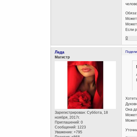
челове
Обязат
Может 
Может
Если р
0
Леда
Подели
Магистр
Хотеть
Духовн
Она да
Зарегистрирован
: Суббота, 18
Может 
ноября, 2017г.
Может,
Приглашений:
0
Сообщений:
1223
Уточни
Уважение:
+795
Позитив:
+868