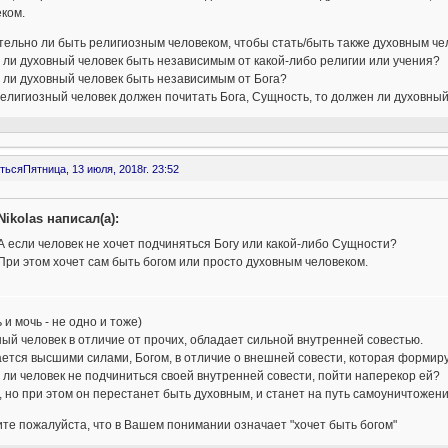
ком.
ельно ли быть религиозным человеком, чтобы стать/быть также духовным ч
ли духовный человек быть независимым от какой-либо религии или учения?
 ли духовный человек быть независимым от Бога?
елигиозный человек должен почитать Бога, Сущность, то должен ли духовный
ться
Пятница, 13 июля, 2018г. 23:52
Nikolas написал(а):
А если человек не хочет подчиняться Богу или какой-либо Сущности?
При этом хочет сам быть богом или просто духовным человеком.
 и мочь - не одно и тоже)
ый человек в отличие от прочих, обладает сильной внутренней совестью.
ется высшими силами, Богом, в отличие о внешней совести, которая формиру
ли человек не подчиниться своей внутренней совести, пойти наперекор ей?
 но при этом он перестанет быть духовным, и станет на путь самоуничтожени
те пожалуйста, что в Вашем понимании означает "хочет быть богом"