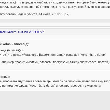
адеяться,) что и среди каннибалов находились изгои, которым было
жалко у
ходились люди в фашисткой Германии, которые рискуя своей жизнью спасали
ктировано Леда (Суббота, 14 июля, 2018г. 03:12)
ться
Суббота, 14 июля, 2018г. 03:22
Nikolas написал(а):
Леда написал(а):
Уточните пожалуйста, что в Вашем понимании означает "хочет быть богом"
Например, творит мыслями, словами, поступками в меру своих способностей,
творит)
е, чтобы его внутренняя совесть при этом была спокойна, позволяла ему твор
 понимание фразы "хочет быть богом" иное, противоречит духовности