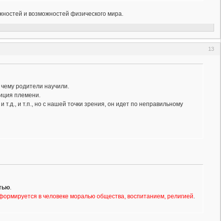
ожностей и возможностей физического мира.
13
 чему родители научили.
диция племени.
т.д., и т.п., но с нашей точки зрения, он идет по неправильному
тью
.
 формируется в человеке моралью общества, воспитанием, религией
.