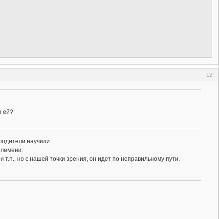
12
р ей?
 родители научили.
племени.
и т.п., но с нашей точки зрения, он идет по неправильному пути.