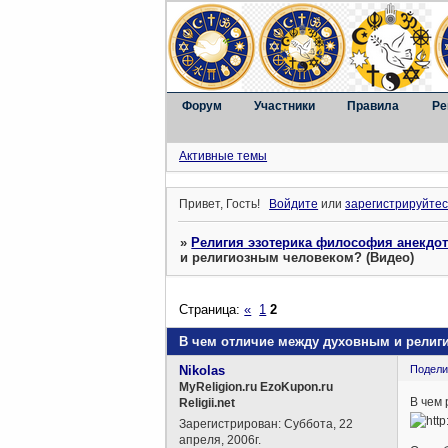
Форум
Участники
Правила
Ре
Активные темы
Привет, Гость!
Войдите
или
зарегистрируйтес
»
Религия эзотерика философия анекдо
и религиозным человеком? (Видео)
Страница:
«
1
2
В чем отличие между духовным и религ
Nikolas
Подели
MyReligion.ru EzoKupon.ru
В чем
Religii.net
Зарегистрирован
: Суббота, 22
апреля, 2006г.