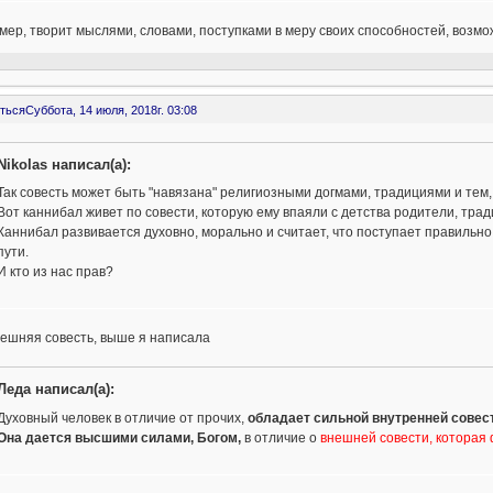
ер, творит мыслями, словами, поступками в меру своих способностей, возм
ться
Суббота, 14 июля, 2018г. 03:08
Nikolas написал(а):
Так совесть может быть "навязана" религиозными догмами, традициями и тем,
Вот каннибал живет по совести, которую ему впаяли с детства родители, тра
Каннибал развивается духовно, морально и считает, что поступает правильно и 
пути.
И кто из нас прав?
нешняя совесть, выше я написала
Леда написал(а):
Духовный человек в отличие от прочих,
обладает сильной внутренней совес
Она дается высшими силами, Богом,
в отличие о
внешней совести, которая