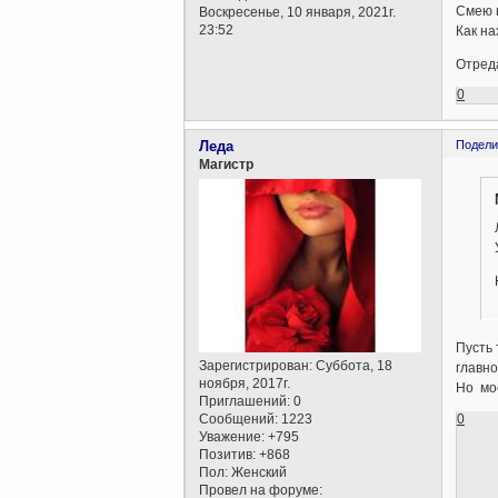
Смею н
Воскресенье, 10 января, 2021г.
23:52
Как на
Отреда
0
Леда
Подели
Магистр
Пусть 
Зарегистрирован
: Суббота, 18
главно
ноября, 2017г.
Но мое
Приглашений:
0
0
Сообщений:
1223
Уважение:
+795
Позитив:
+868
Пол:
Женский
Провел на форуме: