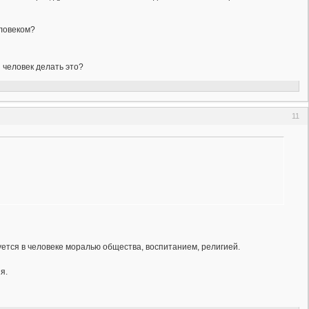
еловеком?
 человек делать это?
11
ется в человеке моралью общества, воспитанием, религией.
я.