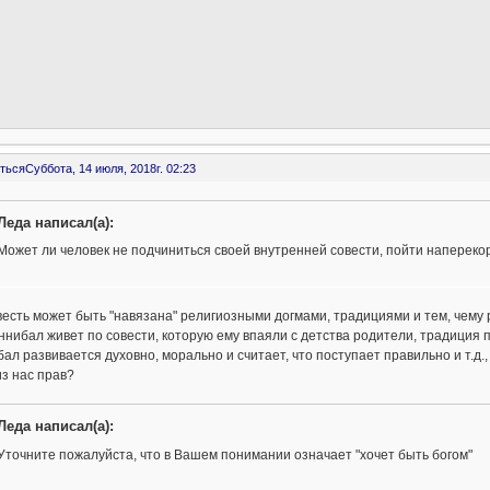
ться
Суббота, 14 июля, 2018г. 02:23
Леда написал(а):
Может ли человек не подчиниться своей внутренней совести, пойти напереко
весть может быть "навязана" религиозными догмами, традициями и тем, чему
ннибал живет по совести, которую ему впаяли с детства родители, традиция 
ал развивается духовно, морально и считает, что поступает правильно и т.д., 
из нас прав?
Леда написал(а):
Уточните пожалуйста, что в Вашем понимании означает "хочет быть богом"