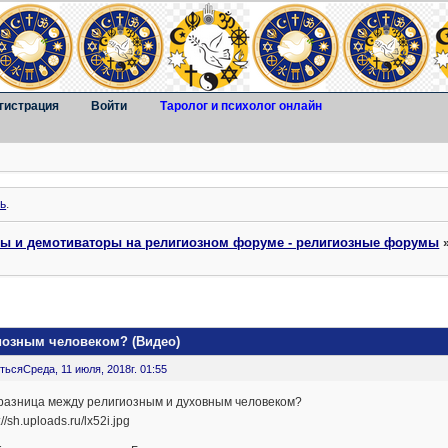
гистрация
Войти
Таролог и психолог онлайн
ь
.
ты и демотиваторы на религиозном форуме - религиозные форумы
иозным человеком? (Видео)
ться
Среда, 11 июля, 2018г. 01:55
 разница между религиозным и духовным человеком?