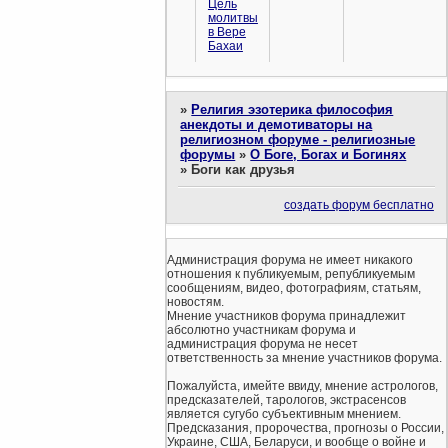
Цель
молитвы
в Вере
Бахаи
»
Религия эзотерика философия
анекдоты и демотиваторы на
религиозном форуме - религиозные
форумы
»
О Боге, Богах и Богинях
»
Боги как друзья
создать форум бесплатно
Администрация форума не имеет никакого
отношения к публикуемым, републикуемым
сообщениям, видео, фотографиям, статьям,
новостям.
Мнение участников форума принадлежит
абсолютно участникам форума и
администрация форума не несет
ответственность за мнение участников форума.
Пожалуйста, имейте ввиду, мнение астрологов,
предсказателей, тарологов, экстрасенсов
является сугубо субъективным мнением.
Предсказания, пророчества, прогнозы о России,
Украине, США, Беларуси, и вообще о войне и