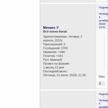
Подели
5
Четверг
4
октября
2018г.
Михаил_У
19:41
Всё полно богов
Зарегистрирован
: Четверг, 2
апреля, 2015г.
Приглашений:
0
Сообщений:
3709
Уважение:
+468
Позитив:
+344
Пол:
Мужской
Провел на форуме:
1 месяц 23 дня
Последний визит:
Пятница, 31 июля, 2026г. 21:50
Магич
0
Подели
6
Четверг
4
октября