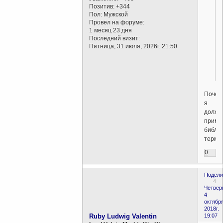
Позитив:
+344
Пол:
Мужской
Провел на форуме:
1 месяц 23 дня
Последний визит:
Пятница, 31 июля, 2026г. 21:50
Почем
я
долже
приме
библе
терми
0
Подели
4
Четверг
4
октября
2018г.
Ruby Ludwig Valentin
19:07