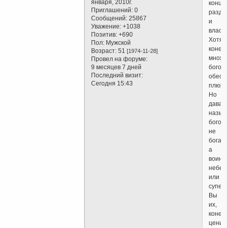
января, 2010г.
конце
Приглашений:
0
разде
Сообщений:
25867
и
Уважение:
+1038
властв
Позитив:
+690
Хотя,
Пол:
Мужской
конечн
Возраст:
51
[1974-11-28]
множе
Провел на форуме:
богов
9 месяцев 7 дней
Последний визит:
обесп
Сегодня 15:43
плюра
Но
давай
назыв
богов
не
богами
а
воинс
небес
или
супер
Вы
их,
конечн
ценит