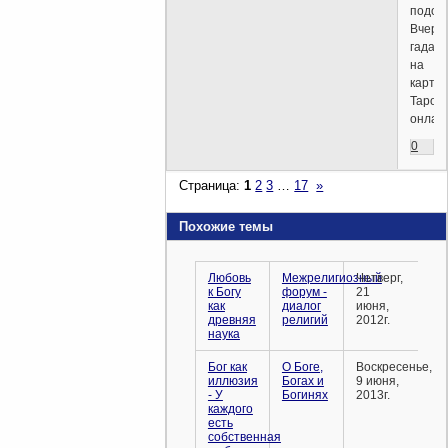
подой
Вчера
гадал
на
картах
Таро
онлай
0
Страница:
1
2
3
…
17
»
Похожие темы
Любовь
Межрелигиозный
Четверг,
к Богу
форум -
21
как
диалог
июня,
древняя
религий
2012г.
наука
Бог как
О Боге,
Воскресенье,
иллюзия
Богах и
9 июня,
- У
Богинях
2013г.
каждого
есть
собственная