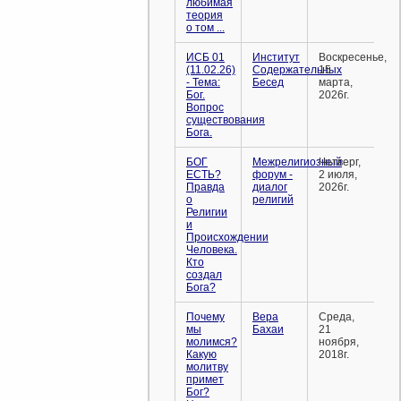
любимая
теория
о том ...
ИСБ 01
Институт
Воскресенье,
(11.02.26)
Содержательных
15
- Тема:
Бесед
марта,
Бог.
2026г.
Вопрос
существования
Бога.
БОГ
Межрелигиозный
Четверг,
ЕСТЬ?
форум -
2 июля,
Правда
диалог
2026г.
о
религий
Религии
и
Происхождении
Человека.
Кто
создал
Бога?
Почему
Вера
Среда,
мы
Бахаи
21
молимся?
ноября,
Какую
2018г.
молитву
примет
Бог?