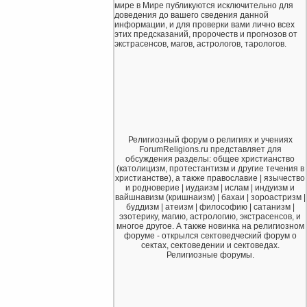
мире в Мире публикуются исключительно для
доведения до вашего сведения данной
информации, и для проверки вами лично всех
этих предсказаний, пророчеств и прогнозов от
экстрасенсов, магов, астрологов, тарологов.
Религиозный форум о религиях и учениях
ForumReligions.ru представляет для
обсуждения разделы: общее христианство
(католицизм, протестантизм и другие течения в
христианстве), а также православие | язычество
и родноверие | иудаизм | ислам | индуизм и
вайшнавизм (кришнаизм) | бахаи | зороастризм |
буддизм | атеизм | философию | сатанизм |
эзотерику, магию, астрологию, экстрасенсов, и
многое другое. А также новинка на религиозном
форуме - открылся сектоведческий форум о
сектах, сектоведении и сектоведах.
Религиозные форумы.