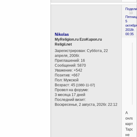
Подели
10
Пятниц
5
октября
2018г.
Nikolas
00:35
MyReligion.ru EzoKupon.ru
Religii.net
Зарегистрирован
: Суббота, 22
апреля, 2006г.
Приглашений:
16
Сообщений:
5870
Уважение:
+542
Позитив:
+667
Пол:
Мужской
Возраст:
45
[1980-11-07]
Провел на форуме:
3 месяца 17 дней
Последний визит:
Воскресенье, 2 августа, 2026г. 22:12
А
онлай
карты
Таро
не