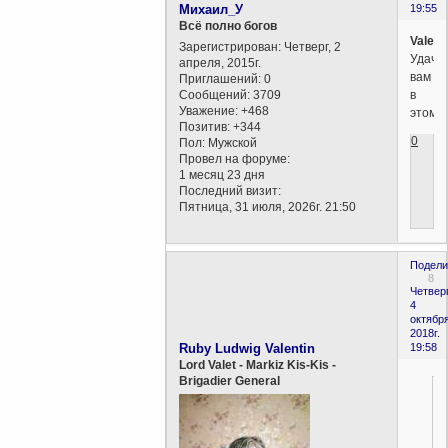
Михаил_У
19:55
Всё полно богов
Valent
Зарегистрирован
: Четверг, 2
Удачи
апреля, 2015г.
вам
Приглашений:
0
Сообщений:
3709
в
Уважение:
+468
этом)
Позитив:
+344
0
Пол:
Мужской
Провел на форуме:
1 месяц 23 дня
Последний визит:
Пятница, 31 июля, 2026г. 21:50
Подели
8
Четверг
4
октября
2018г.
Ruby Ludwig Valentin
19:58
Lord Valet - Markiz Kis-Kis -
Brigadier General