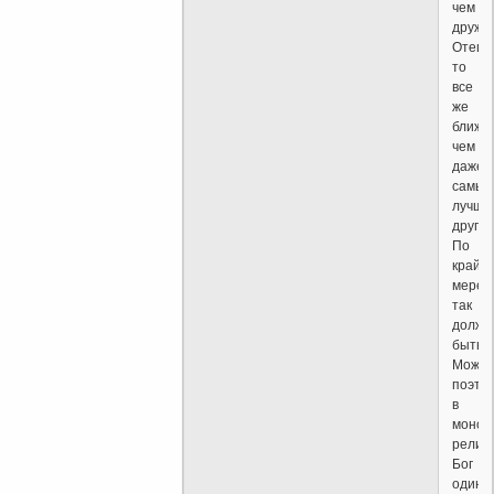
чем
дружес
Отец
то
все
же
ближе,
чем
даже
самый
лучши
друг.
По
крайн
мере,
так
должн
быть.
Может
поэто
в
монот
религ
Бог
один?