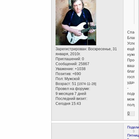
Спаси
Благо
Успех
ещё
Зарегистрирован
: Воскресенье, 31
января, 2010г.
нужен.
Приглашений:
0
Прост
Сообщений:
25867
ваше
Уважение:
+1038
благо
Позитив:
+690
госпо
Пол:
Мужской
удача
Возраст:
51
[1974-11-28]
-
Провел на форуме:
подка
9 месяцев 7 дней
Последний визит:
может
Сегодня 15:43
получи
0
Подели
9
Пятниц