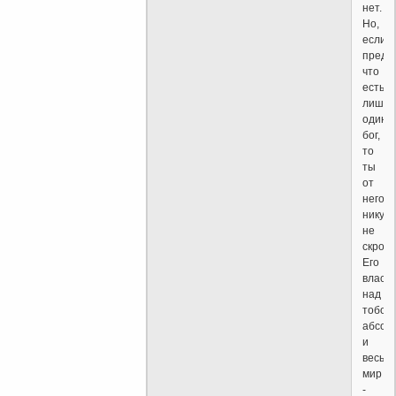
нет.
Но,
если
предп
что
есть
лишь
один
бог,
то
ты
от
него
никуд
не
скрое
Его
власть
над
тобой
абсол
и
весь
мир
-