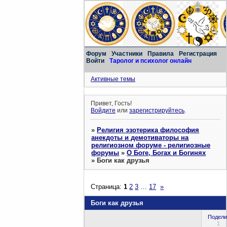
Форум
Участники
Правила
Регистрация
Войти
Таролог и психолог онлайн
Активные темы
Привет, Гость!
Войдите
или
зарегистрируйтесь
.
»
Религия эзотерика философия
анекдоты и демотиваторы на
религиозном форуме - религиозные
форумы
»
О Боге, Богах и Богинях
»
Боги как друзья
Страница:
1
2
3
…
17
»
Боги как друзья
Подели
1