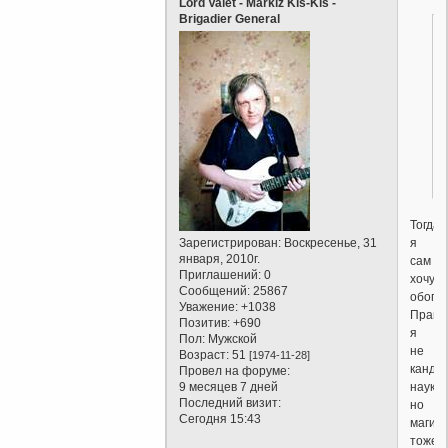
Lord Valet - Markiz Kis-Kis -
Brigadier General
Тогда
я
Зарегистрирован
: Воскресенье, 31
января, 2010г.
сам
Приглашений:
0
хочу
Сообщений:
25867
обога
Уважение:
+1038
Правд
Позитив:
+690
я
Пол:
Мужской
не
Возраст:
51
[1974-11-28]
канди
Провел на форуме:
наук,
9 месяцев 7 дней
Последний визит:
но
Сегодня 15:43
магис
тоже