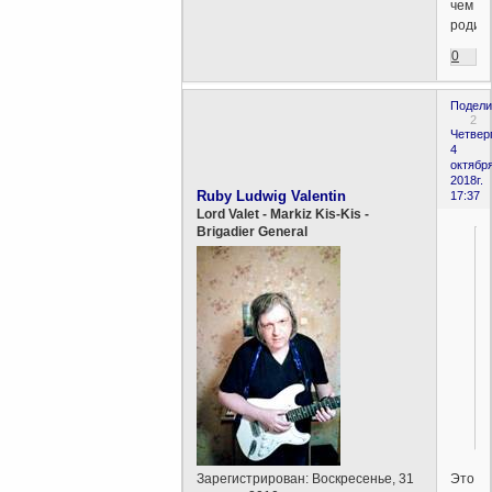
чем
родите
0
Подели
2
Четверг
4
октября
2018г.
Ruby Ludwig Valentin
17:37
Lord Valet - Markiz Kis-Kis -
Brigadier General
Это
Зарегистрирован
: Воскресенье, 31