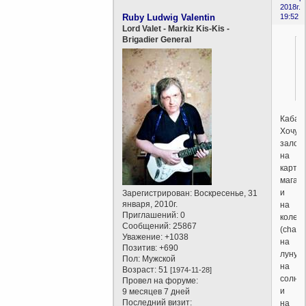
2018г.
Ruby Ludwig Valentin
19:52
Lord Valet - Markiz Kis-Kis -
Brigadier General
Кабали
Хочу
залож
на
карты
мага
и
Зарегистрирован
: Воскресенье, 31
января, 2010г.
на
Приглашений:
0
колес
Сообщений:
25867
(chario
Уважение:
+1038
на
Позитив:
+690
луну,
Пол:
Мужской
на
Возраст:
51
[1974-11-28]
солнц
Провел на форуме:
и
9 месяцев 7 дней
Последний визит:
на