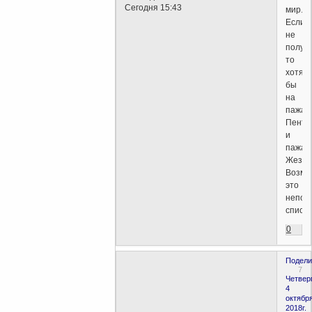
Сегодня 15:43
мир.
Если
не
получи
то
хотя
бы
на
пажа
Пента
и
пажа
Жезло
Возмо
это
непол
список
0
Подели
7
Четверг
4
октября
2018г.