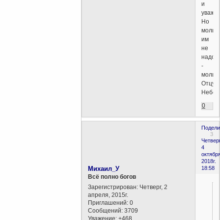
и
уважай
Но
молит
им
не
надо
-
молит
Отцу
Небес
0
Подели
3
Четверг
4
октября
2018г.
Михаил_У
18:58
Всё полно богов
Зарегистрирован
: Четверг, 2
апреля, 2015г.
Приглашений:
0
Сообщений:
3709
Уважение:
+468