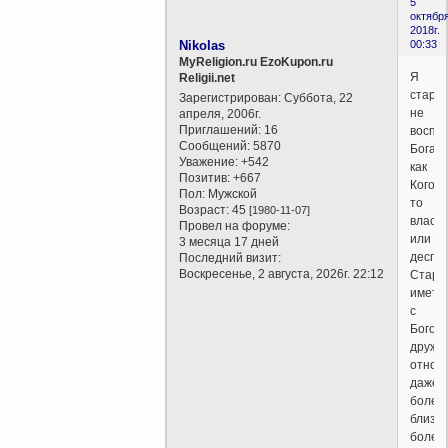
5
октября
2018г.
Nikolas
00:33
MyReligion.ru EzoKupon.ru
Я
Religii.net
стара
Зарегистрирован
: Суббота, 22
не
апреля, 2006г.
Приглашений:
16
воспр
Сообщений:
5870
Бога,
Уважение:
+542
как
Позитив:
+667
Кого-
Пол:
Мужской
то
Возраст:
45
[1980-11-07]
властн
Провел на форуме:
или
3 месяца 17 дней
деспот
Последний визит:
Воскресенье, 2 августа, 2026г. 22:12
Стара
иметь
с
Богом
друже
отнош
даже
более
близки
более