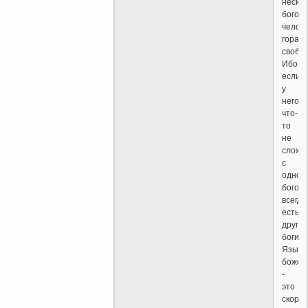
нескол
богов
челов
гораз
свобод
Ибо,
если
у
него
что-
то
не
сложи
с
однои
богом,
всегда
есть
другие
боги.
Языче
божес
-
это
скоре