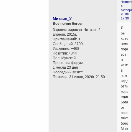
Четверг
4
октября
2018г.
Михаил_У
17:30
Всё полно богов
Я
Зарегистрирован
: Четверг, 2
бы
апреля, 2015г.
хотел
Приглашений:
0
Сообщений:
3709
немно
Уважение:
+468
порас
Позитив:
+344
вот
Пол:
Мужской
о
Провел на форуме:
чем:
1 месяц 23 дня
в
Последний визит:
чем
Пятница, 31 июля, 2026г. 21:50
карди
отлич
конце
едино
бога
от
конце
множе
богов?
Мне