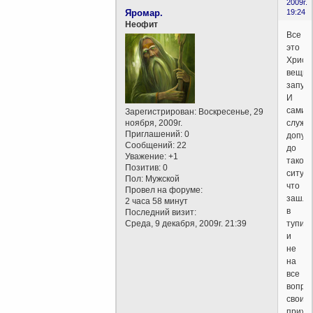
2009г.
Яромар.
19:24
Неофит
Все
это
Христ
вещь
запут
И
сами
Зарегистрирован
: Воскресенье, 29
ноября, 2009г.
служи
Приглашений:
0
допут
Сообщений:
22
до
Уважение:
+1
такой
Позитив:
0
ситуа
Пол:
Мужской
что
Провел на форуме:
зашли
2 часа 58 минут
в
Последний визит:
Среда, 9 декабря, 2009г. 21:39
тупик
и
не
на
все
вопро
своих
прихо