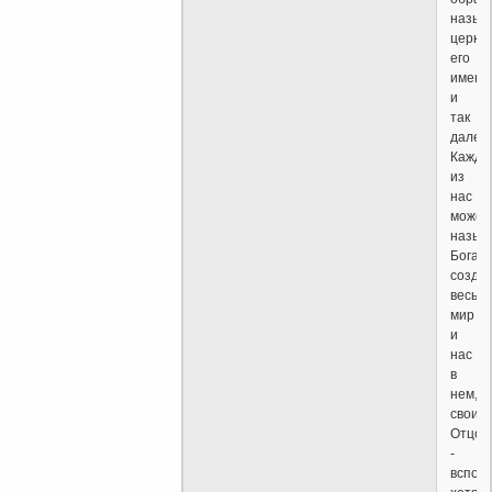
назыв
церко
его
имени
и
так
далее.
Кажды
из
нас
может
назыв
Бога,
созда
весь
мир
и
нас
в
нем,
своим
Отцом
-
вспом