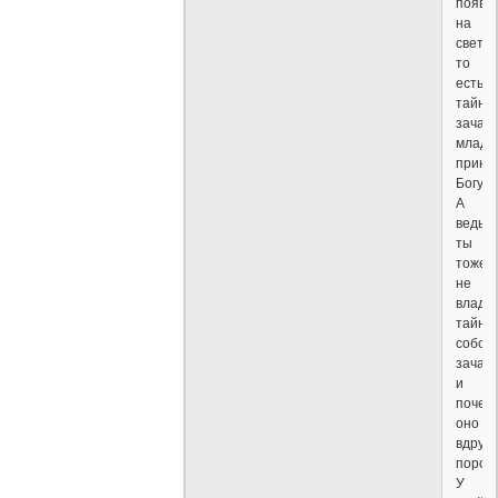
появи
на
свете,
то
есть
тайна
зачат
младе
прина
Богу.
А
ведь
ты
тоже
не
владе
тайно
собст
зачати
и
почем
оно
вдруг
пороч
У