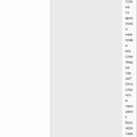
только
на
то
время,
пока
о
нем
помня
и
его
славя
люди,
не
так
ли?
Отсюд
следуе
что
и
твоя
связь
с
Богом
через
такого