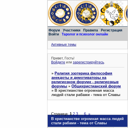
Форум
Участники
Правила
Регистрация
Войти
Таролог и психолог онлайн
Активные темы
Привет, Гость!
Войдите
или
зарегистрируйтесь
.
»
Религия эзотерика философия
анекдоты и демотиваторы на
религиозном форуме - религиозные
форумы
»
Общехристианский форум
»
В христианстве огромная масса
людей стали рабами - тема от Славы
Страница:
1
2
3
…
6
»
В христианстве огромная масса людей
стали рабами - тема от Славы