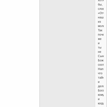
хотя
бы,
слова
«Отче
наш»
из
молит
Так
почем
же
и
ты
не
Сын
Божий
соотв
Напис
что
тайна
и
дело
Бога:
кому
и
когда