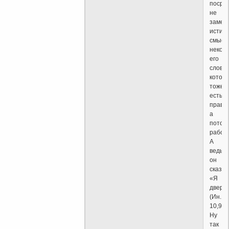
посре
не
замеч
истин
смысл
некот
его
слов,
котор
тоже
есть
правда
а
потом
работ
А
ведь
он
сказал
«Я
дверь
(Ин.
10,9).
Ну
так