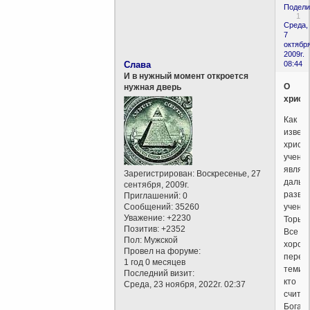
Подели
1
Среда,
7
октября
2009г.
Слава
08:44
И в нужный момент откроется
О
нужная дверь
христ
Как
извест
христ
учени
являе
Зарегистрирован
: Воскресенье, 27
дальн
сентября, 2009г.
разви
Приглашений:
0
Сообщений:
35260
учени
Уважение:
+2230
Торы.
Позитив:
+2352
Все
Пол:
Мужской
хорош
Провел на форуме:
перед
1 год 0 месяцев
теми,
Последний визит:
кто
Среда, 23 ноября, 2022г. 02:37
счита
Бога