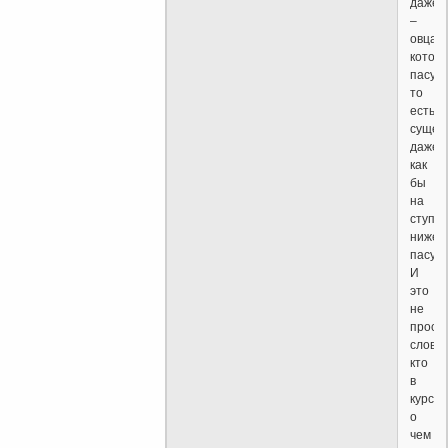
даже
–
овцам
котор
пасут,
то
есть
сущес
даже
как
бы
на
ступе
ниже
пасущ
И
это
не
прост
слова,
кто
в
курсе,
о
чем