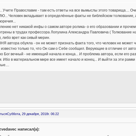
... Учите Православие - там есть ответы на все вымыслы этого товарища.
... Человек вкладывает в определённые факты не библейском толкование, а
оречия...
лению нет никакой инфы о самом авторе ролика- о его образовании и прочем
трены в трудах профессора Лопухина Александра Павловича ( Толкование на 
, либо врет как сивый мерин.
Я автора обуяла - он не может признать факта того, что человек не может чего
 известно только то, что Он сам о Себе сообщил. Верующие в отличие от авт
о Бог вечный - не имеющий начала и конца... И проблема автора, если его ра
. Ибо в материальном мире все имеет начало и конец... И выйти за эти рамки
ые....
ться
Суббота, 29 декабря, 2018г. 06:22
zvedavec написал(а):