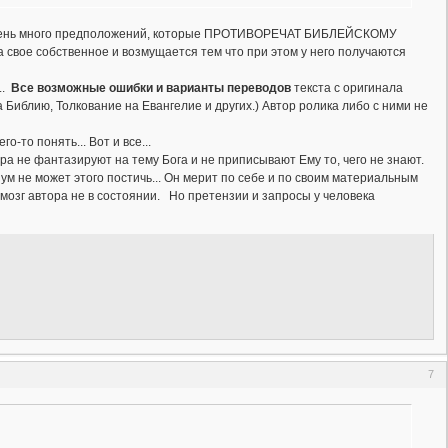
... Очень много предположений, которые ПРОТИВОРЕЧАТ БИБЛЕЙСКОМУ
 свое собственное и возмущается тем что при этом у него получаются
..
Все возможные ошибки и варианты переводов
текста с оригинала
Библию, Толкование на Евангелие и других.) Автор ролика либо с ними не
-то понять... Вот и все...
ора не фантазируют на тему Бога и не приписывают Ему то, чего не знают.
зум не может этого постичь... Он мерит по себе и по своим материальным
 мозг автора не в состоянии. Но претензии и запросы у человека
7