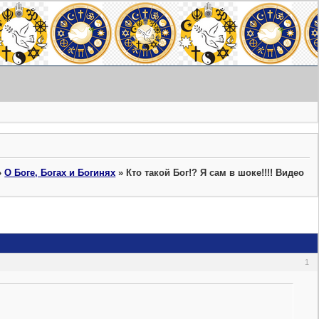
»
О Боге, Богах и Богинях
»
Кто такой Бог!? Я сам в шоке!!!! Видео
1