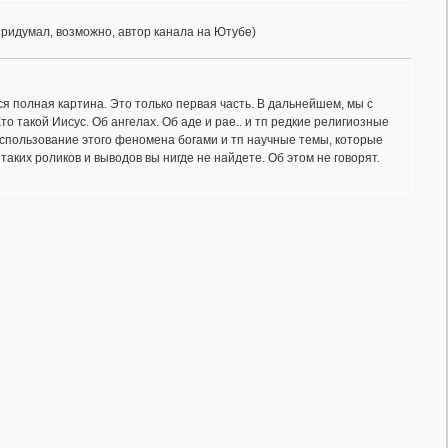
е придумал, возможно, автор канала на Ютубе)
тся полная картина. Это только первая часть. В дальнейшем, мы с
то такой Иисус. Об ангелах. Об аде и рае.. и тп редкие религиозные
использование этого феномена богами и тп научные темы, которые
аких роликов и выводов вы нигде не найдете. Об этом не говорят.