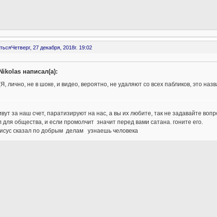
ться
Четверг, 27 декабря, 2018г. 19:02
Nikolas написал(а):
(Я, лично, не в шоке, и видео, вероятно, не удаляют со всех пабликов, это на
вут за наш счет, паратизируют на нас, а вы их любите, так не задавайте во
 для общества, и если промолчит значит перед вами сатана. гоните его.
исус сказал по добрым делам узнаешь человека