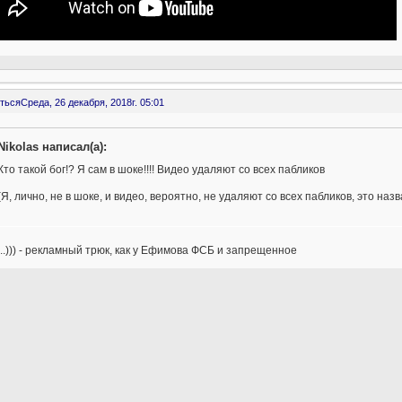
ться
Среда, 26 декабря, 2018г. 05:01
Nikolas написал(а):
Кто такой бог!? Я сам в шоке!!!! Видео удаляют со всех пабликов
(Я, лично, не в шоке, и видео, вероятно, не удаляют со всех пабликов, это н
....))) - рекламный трюк, как у Ефимова ФСБ и запрещенное