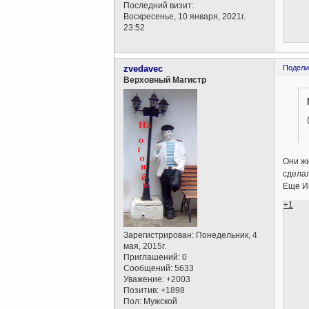
Последний визит:
Воскресенье, 10 января, 2021г.
23:52
zvedavec
Подели
Верховный Магистр
Они жи
сделал
Еще И
+1
Зарегистрирован
: Понедельник, 4
мая, 2015г.
Приглашений:
0
Сообщений:
5633
Уважение:
+2003
Позитив:
+1898
Пол:
Мужской