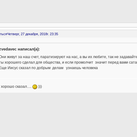
ться
Четверг, 27 декабря, 2018г. 23:35
zvedavec написал(а):
Они живут за наш счет, паратизируют на нас, а вы их любите, так не задавай
ты хорошего сделал для общества, и если промолчит значит перед вами сатан
Еще Иисус сказал по добрым делам узнаешь человека
к хорошо сказал.....
)))