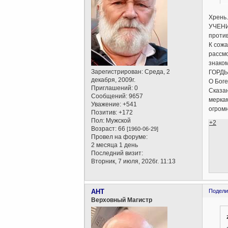
Хрень
УЧЕНИЮ
против
К сожа
рассмо
знаком
Зарегистрирован
: Среда, 2
ГОРДЫН
декабря, 2009г.
О Боге
Приглашений:
0
Сказан
Сообщений:
9657
меркам
Уважение:
+541
огромн
Позитив:
+172
Пол:
Мужской
+2
Возраст:
66
[1960-06-29]
Провел на форуме:
2 месяца 1 день
Последний визит:
Вторник, 7 июля, 2026г. 11:13
AHT
Подели
Верховный Магистр