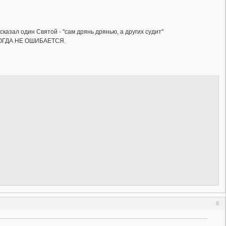
сказал один Святой - "сам дрянь дрянью, а других судит"
ИКОГДА НЕ ОШИБАЕТСЯ.
8