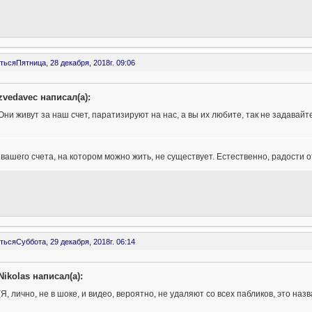
ться
Пятница, 28 декабря, 2018г. 09:06
zvedavec написал(а):
Они живут за наш счет, паратизируют на нас, а вы их любите, так не задавай
вашего счета, на котором можно жить, не существует. Естественно, радости о
ться
Суббота, 29 декабря, 2018г. 06:14
Nikolas написал(а):
(Я, лично, не в шоке, и видео, вероятно, не удаляют со всех пабликов, это на