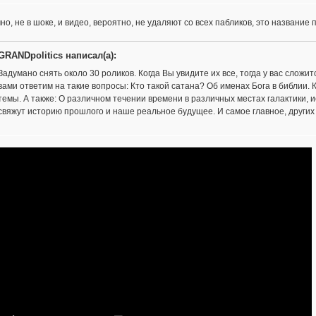
чно, не в шоке, и видео, вероятно, не удаляют со всех пабликов, это названи
GRANDpolitics написал(а):
Задумано снять около 30 роликов. Когда Вы увидите их все, тогда у вас сложи
вами ответим на такие вопросы: Кто такой сатана? Об именах Бога в библии. К
темы. А также: О различном течении времени в различных местах галактики, 
свяжут историю прошлого и наше реальное будущее. И самое главное, других т