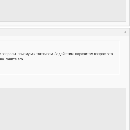
4
те вопросы почему мы так живем. Задай этим паразитам вопрос: что
а. гоните его.