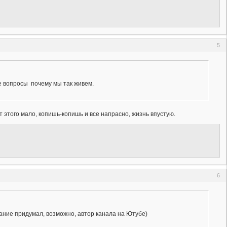
5
те вопросы почему мы так живем.
т этого мало, копишь-копишь и все напрасно, жизнь впустую.
6
звание придумал, возможно, автор канала на Ютубе)