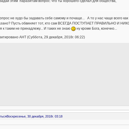
Задай этим паразитам вопрос: что ты хорошего сделал для общества,
опрос не худо бы задавать себе самому и почаще... А то у нас чаще всего как 
казано? Пусть обвиняет тот, кто сам ВСЕГДА ПОСТУПАЕТ ПРАВИЛЬНО И Н
я к таким не принадлежу... И таких не знаю
ну кроме Бога, конечно...
ктировано AHT (Суббота, 29 декабря, 2018г. 06:22)
ться
Воскресенье, 30 декабря, 2018г. 03:18