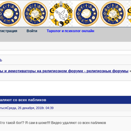
гистрация
Войти
Таролог и психолог онлайн
ь
.
ты и демотиваторы на религиозном форуме - религиозные форумы
удаляют со всех пабликов
ться
Среда, 26 декабря, 2018г. 04:39
Кто такой бог!? Я сам в шоке!!!! Видео удаляют со всех пабликов