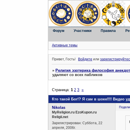
Форум
Участники
Правила
Ре
Активные темы
Привет, Гость!
Войдите
или
зарегистрируйтес
»
Религия эзотерика философия анекдо
удаляют со всех пабликов
Страница:
1
2
3
»
Кто такой Бог!? Я сам в шоке!!!! Видео 
Nikolas
Подели
MyReligion.ru EzoKupon.ru
Religii.net
Зарегистрирован
: Суббота, 22
апреля, 2006г.