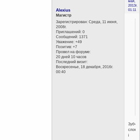
мая,
2013г.
Alexius
01:11
Магистр
Зарегистрирован
: Среда, 11 июня,
2008г.
Приглашений:
0
Сообщений:
1371
Уважение:
+49
Позитив:
+7
Провел на форуме:
20 дней 10 часов
Последний визит:
Воскресенье, 18 декабря, 2016г.
00:40
Зубчик
слома
i