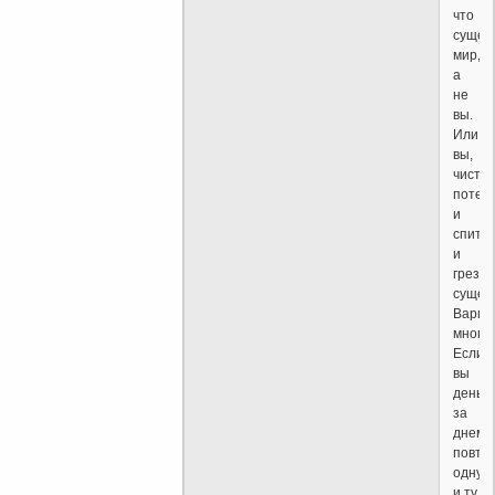
что
сущес
мир,
а
не
вы.
Или
вы,
чиста
потен
и
спите,
и
грезит
сущес
Вариа
много.
Если
вы
день
за
днем
повто
одну
и ту