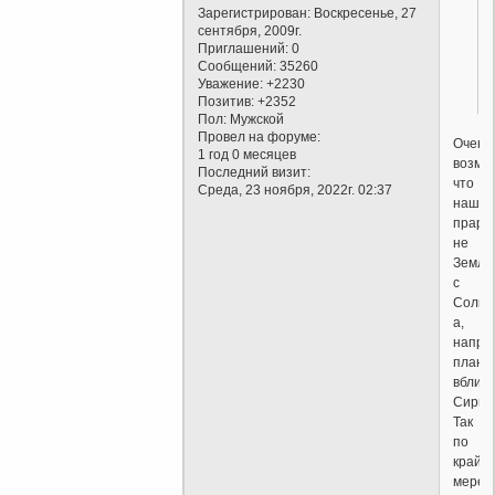
Зарегистрирован
: Воскресенье, 27
сентября, 2009г.
Приглашений:
0
Сообщений:
35260
Уважение:
+2230
Позитив:
+2352
Пол:
Мужской
Провел на форуме:
Очень
1 год 0 месяцев
возмо
Последний визит:
что
Среда, 23 ноября, 2022г. 02:37
наша
праро
не
Земля
с
Солнц
а,
напри
плане
вблиз
Сириу
Так
по
крайн
мере