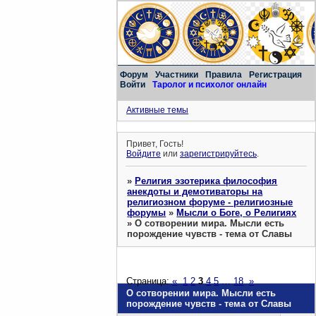
Форум
Участники
Правила
Регистрация
Войти
Таролог и психолог онлайн
Активные темы
Привет, Гость!
Войдите
или
зарегистрируйтесь
.
»
Религия эзотерика философия
анекдоты и демотиваторы на
религиозном форуме - религиозные
форумы
»
Мысли о Боге, о Религиях
»
О сотворении мира. Мысли есть
порождение чувств - тема от Славы
Страница:
«
1
2
3
4
5
…
18
»
О сотворении мира. Мысли есть
порождение чувств - тема от Славы