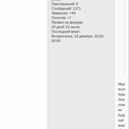
Приглашений:
0
Сообщений:
1371
Уважение:
+49
Позитив:
+7
Провел на форуме:
20 дней 10 часов
Последний визит:
Воскресенье, 18 декабря, 2016г.
00:40
Мда,
жалко
будет.
Значи
ломат
не
буду,
хай
живэ.