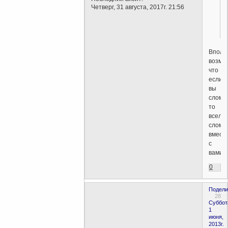
Четверг, 31 августа, 2017г. 21:56
Вполн
возмо
что
если
вы
слома
то
вселе
слома
вмест
с
вами.
0
Подели
28
Суббот
1
июня,
2013г.