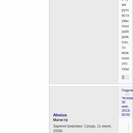
же
рутину
встали
умыли
поели,
работа
дом,
сон,
то
можно
назва
это
сущес
0
Подели
23
Четверг
30
мая,
2013г.
Alexius
00:50
Магистр
Зарегистрирован
: Среда, 11 июня,
2008г.