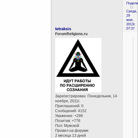
Подели
21
Среда,
29
мая,
2013г.
tetraksis
07:37
ForumReligions.ru
Зарегистрирован
: Понедельник, 14
ноября, 2011г.
Приглашений:
0
Сообщений:
4152
Уважение:
+299
Позитив:
+776
Пол:
Мужской
Провел на форуме:
2 месяца 13 дней