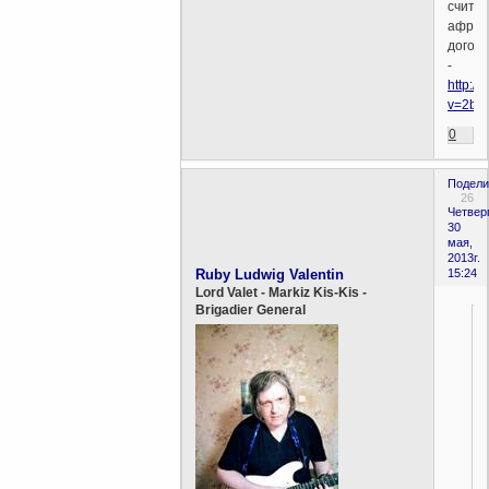
счита
африк
догоны
-
http:/
v=2bX
0
Подели
26
Четверг
30
мая,
2013г.
Ruby Ludwig Valentin
15:24
Lord Valet - Markiz Kis-Kis -
Brigadier General