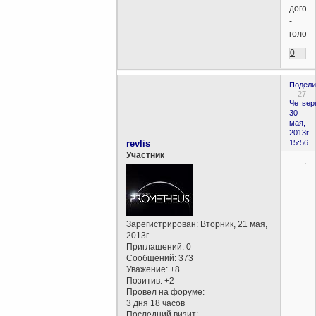
догон
-
голод
0
Подели
27
Четверг
30
мая,
2013г.
revlis
15:56
Участник
Зарегистрирован
: Вторник, 21 мая,
i
2013г.
Приглашений:
0
Сообщений:
373
Уважение:
+8
Позитив:
+2
Провел на форуме:
3 дня 18 часов
.
Последний визит: