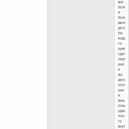
все
более
и
более
мелки
детали
Но
когда-
то
нужно
сдела
первы
шаг,
и
вы
делае
этот
шаг
и
ваш
план
удаетс
Что-
то
внутр