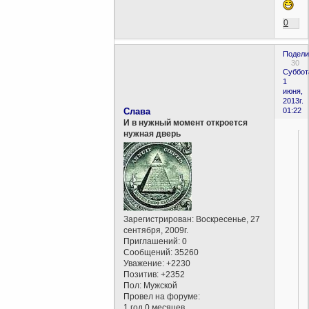
0
Подели
30
Суббот
1
июня,
2013г.
Слава
01:22
И в нужный момент откроется
нужная дверь
Зарегистрирован
: Воскресенье, 27
сентября, 2009г.
.
Приглашений:
0
Сообщений:
35260
Уважение:
+2230
Позитив:
+2352
Пол:
Мужской
Провел на форуме:
1 год 0 месяцев