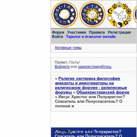
Форум
Участники
Правила
Регистрация
Войти
Таролог и психолог онлайн
Активные темы
Привет, Гость!
Войдите
или
зарегистрируйтесь
.
»
Религия эзотерика философия
анекдоты и демотиваторы на
религиозном форуме - религиозные
форумы
»
Общехристианский форум
»
Иисус Христос или Полухристос?
Спаситель или Полуспаситель? О
полном и
Страница:
«
1
2
3
4
5
»
Иисус Христос или Полухристос?
Спаситель или Полуспаситель? О