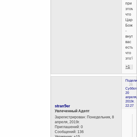
при
этом,
что
Царст
Божие
-
внутр
вас
есть,
что
это?
+1
Подели
26
Суббот
20
апреля
2019г.
stran9er
22:27
Увлеченный Адепт
Зарегистрирован
: Понедельник, 8
апреля, 2019г.
Приглашений:
0
Сообщений:
136
Уважение:
+15