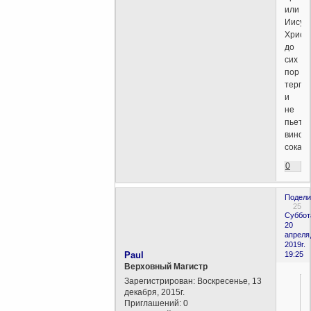
или
Иисус
Христ
до
сих
пор
терпи
и
не
пьет
виног
сока?
0
Подели
25
Суббот
20
апреля
2019г.
Paul
19:25
Верховный Магистр
Зарегистрирован
: Воскресенье, 13
декабря, 2015г.
Приглашений:
0