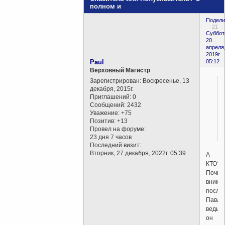
полном и
Подели
21
Суббот
20
апреля
2019г.
Paul
05:12
Верховный Магистр
Зарегистрирован
: Воскресенье, 13
декабря, 2015г.
Приглашений:
0
Сообщений:
2432
Уважение:
+75
Позитив:
+13
Провел на форуме:
23 дня 7 часов
Последний визит:
Вторник, 27 декабря, 2022г. 05:39
А
КТО?
Почит
внима
посла
Павла
ведь
он