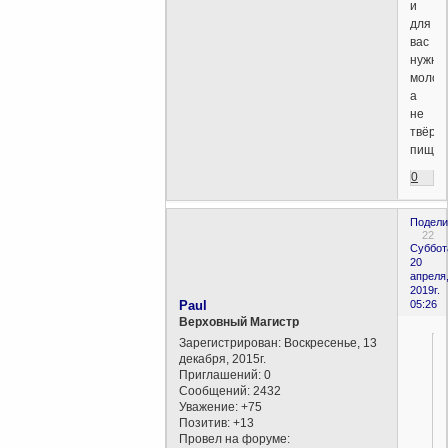
и
для
вас
нужно
молоко
а
не
твёрд
пища".
0
Подели
22
Суббот
20
апреля
2019г.
Paul
05:26
Верховный Магистр
Зарегистрирован
: Воскресенье, 13
декабря, 2015г.
Приглашений:
0
Сообщений:
2432
Уважение:
+75
Позитив:
+13
Провел на форуме: