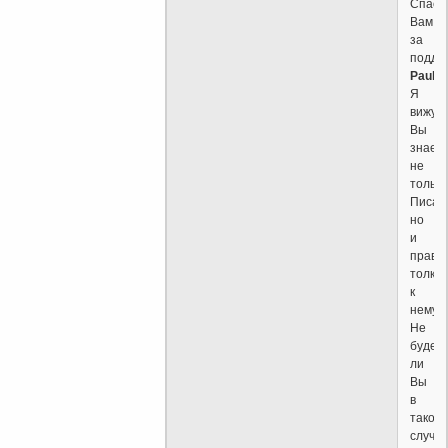
Спаси
Вам
за
поддер
Paul
.
Я
вижу
Вы
знает
не
только
Писан
но
и
прави
толко
к
нему.
Не
будет
ли
Вы
в
таком
случа