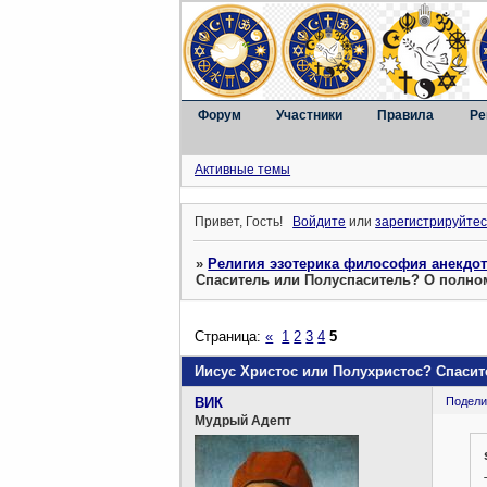
Форум
Участники
Правила
Ре
Активные темы
Привет, Гость!
Войдите
или
зарегистрируйтес
»
Религия эзотерика философия анекдо
Спаситель или Полуспаситель? О полно
Страница:
«
1
2
3
4
5
Иисус Христос или Полухристос? Спасит
ВИК
Подели
Мудрый Адепт