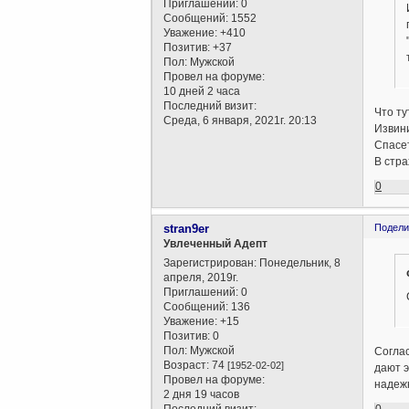
Приглашений:
0
Сообщений:
1552
Уважение:
+410
Позитив:
+37
Пол:
Мужской
Провел на форуме:
10 дней 2 часа
Последний визит:
Что ту
Среда, 6 января, 2021г. 20:13
Извини
Спасет
В стра
0
stran9er
Подели
Увлеченный Адепт
Зарегистрирован
: Понедельник, 8
апреля, 2019г.
Приглашений:
0
Сообщений:
136
Уважение:
+15
Позитив:
0
Пол:
Мужской
Соглас
Возраст:
74
[1952-02-02]
дают э
Провел на форуме:
надежн
2 дня 19 часов
0
Последний визит: