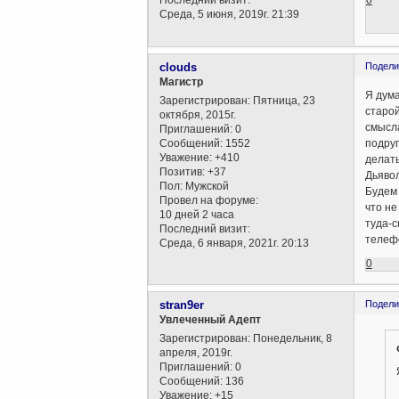
Среда, 5 июня, 2019г. 21:39
clouds
Подели
Магистр
Я дума
Зарегистрирован
: Пятница, 23
старой
октября, 2015г.
смысла
Приглашений:
0
Сообщений:
1552
подруг
Уважение:
+410
делать
Позитив:
+37
Дьявол
Пол:
Мужской
Будем 
Провел на форуме:
что не
10 дней 2 часа
туда-с
Последний визит:
телефо
Среда, 6 января, 2021г. 20:13
0
stran9er
Подели
Увлеченный Адепт
Зарегистрирован
: Понедельник, 8
апреля, 2019г.
Приглашений:
0
Сообщений:
136
Уважение:
+15