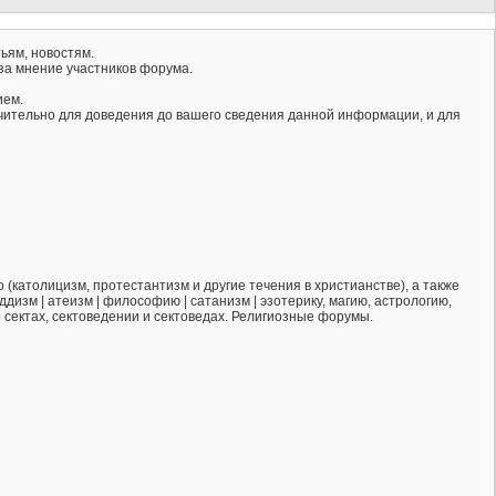
ьям, новостям.
за мнение участников форума.
ием.
ючительно для доведения до вашего сведения данной информации, и для
(католицизм, протестантизм и другие течения в христианстве), а также
ддизм | атеизм | философию | сатанизм | эзотерику, магию, астрологию,
о сектах, сектоведении и сектоведах. Религиозные форумы.