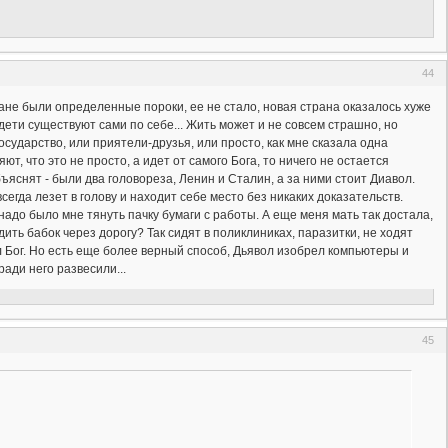
44
ране были определенные пороки, ее не стало, новая страна оказалось хуже
дети существуют сами по себе... Жить может и не совсем страшно, но
осударство, или приятели-друзья, или просто, как мне сказала одна
т, что это не просто, а идет от самого Бога, то ничего не остается
бъяснят - были два головореза, Ленин и Сталин, а за ними стоит Диавол.
сегда лезет в голову и находит себе место без никаких доказательств.
е надо было мне тянуть пачку бумаги с работы. А еще меня мать так достала,
дить бабок через дорогу? Так сидят в поликлиниках, паразитки, не ходят
ил Бог. Но есть еще более верный способ, Дьявол изобрел компьютеры и
ради него развесили...
45