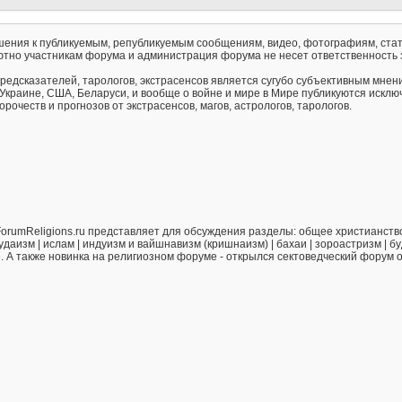
ения к публикуемым, републикуемым сообщениям, видео, фотографиям, стат
тно участникам форума и администрация форума не несет ответственность 
предсказателей, тарологов, экстрасенсов является сугубо субъективным мнен
 Украине, США, Беларуси, и вообще о войне и мире в Мире публикуются искл
рочеств и прогнозов от экстрасенсов, магов, астрологов, тарологов.
orumReligions.ru представляет для обсуждения разделы: общее христианство 
удаизм | ислам | индуизм и вайшнавизм (кришнаизм) | бахаи | зороастризм | бу
е. А также новинка на религиозном форуме - открылся сектоведческий форум 