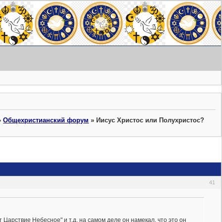
»
Общехристианский форум
»
Иисус Христос или Полухристос?
41
т Царствие Небесное" и т.д. на самом деле он намекал, что это он