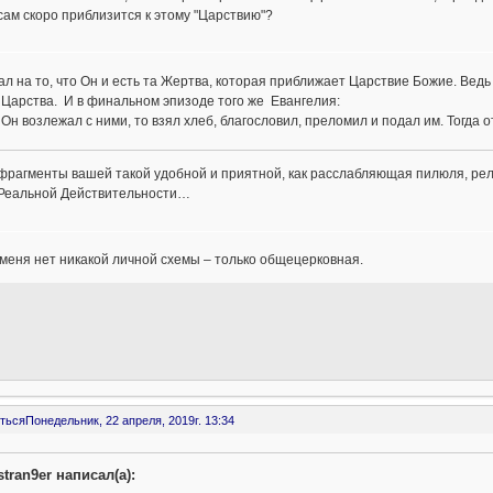
сам скоро приблизится к этому "Царствию"?
л на то, что Он и есть та Жертва, которая приближает Царствие Божие. Ведь
Царства. И в финальном эпизоде того же Евангелия:
 Он возлежал с ними, то взял хлеб, благословил, преломил и подал им. Тогда о
фрагменты вашей такой удобной и приятной, как расслабляющая пилюля, рели
Реальной Действительности…
 меня нет никакой личной схемы – только общецерковная.
ться
Понедельник, 22 апреля, 2019г. 13:34
stran9er написал(а):