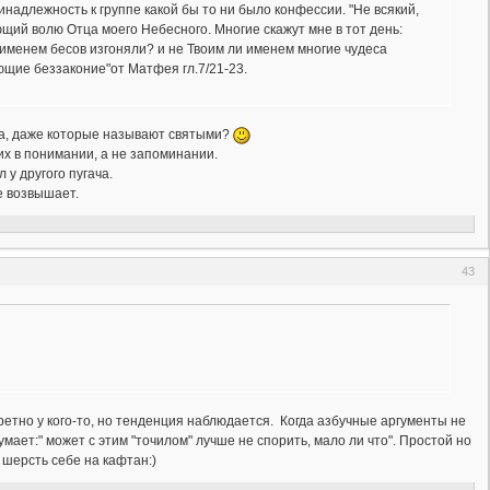
инадлежность к группе какой бы то ни было конфессии. "Не всякий,
щий волю Отца моего Небесного. Многие скажут мне в тот день:
и именем бесов изгоняли? и не Твоим ли именем многие чудеса
ающие беззаконие"от Матфея гл.7/21-23.
ва, даже которые называют святыми?
их в понимании, а не запоминании.
л у другого пугача.
не возвышает.
43
ретно у кого-то, но тенденция наблюдается. Когда азбучные аргументы не
ает:" может с этим "точилом" лучше не спорить, мало ли что". Простой но
 шерсть себе на кафтан:)