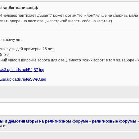
stran9er написал(а):
И человек притихает думает:" может с этим "точилом" лучше не спорить, мало
опять уверенно паси овец и состригай шерсть себе на кафтан:)
 тысячу лет.
ние у людей примерно 25 лет.
25=80
ний ушло в широкие ворота для овец, вместо "узких ворот" в том же заборе - 
ты и демотиваторы на религиозном форуме - религиозные форумы
м и