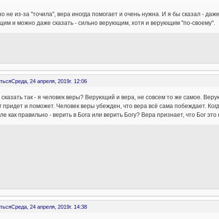
о не из-за "точила", вера иногда помогает и очень нужна. И я бы сказал - даж
им и можно даже сказать - сильно верующим, хотя и верующим "по-своему".
ться
Среда, 24 апреля, 2019г. 12:06
 сказать так - я человек веры? Верующий и вера, не совсем то же самое. Вер
г придет и поможет. Человек веры убежден, что вера всё сама побеждает. Когда
ле как правильно - верить в Бога или верить Богу? Вера признает, что Бог это 
ться
Среда, 24 апреля, 2019г. 14:38