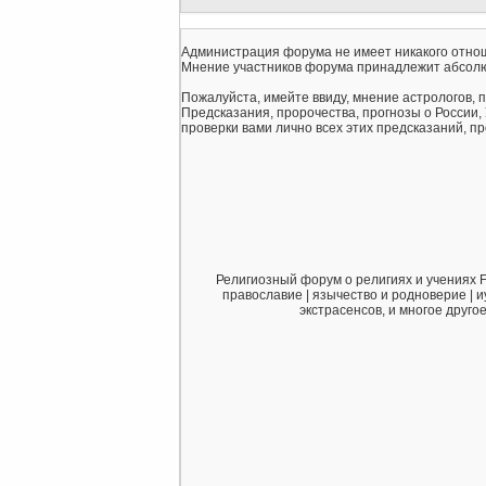
Администрация форума не имеет никакого отнош
Мнение участников форума принадлежит абсолю
Пожалуйста, имейте ввиду, мнение астрологов, 
Предсказания, пророчества, прогнозы о России,
проверки вами лично всех этих предсказаний, про
Религиозный форум о религиях и учениях F
православие | язычество и родноверие | и
экстрасенсов, и многое друго