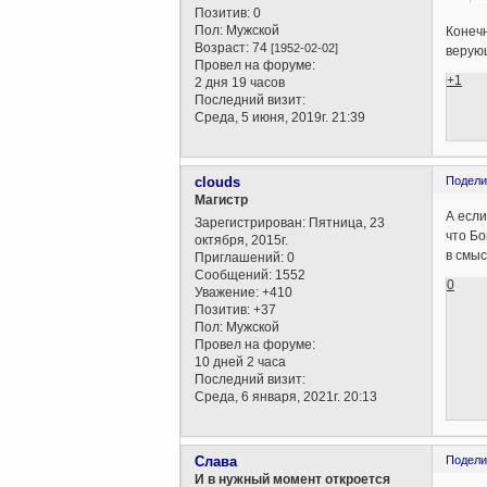
Позитив:
0
Пол:
Мужской
Конечн
Возраст:
74
[1952-02-02]
верующ
Провел на форуме:
+1
2 дня 19 часов
Последний визит:
Среда, 5 июня, 2019г. 21:39
clouds
Подели
Магистр
А если
Зарегистрирован
: Пятница, 23
что Бо
октября, 2015г.
в смыс
Приглашений:
0
Сообщений:
1552
0
Уважение:
+410
Позитив:
+37
Пол:
Мужской
Провел на форуме:
10 дней 2 часа
Последний визит:
Среда, 6 января, 2021г. 20:13
Слава
Подели
И в нужный момент откроется