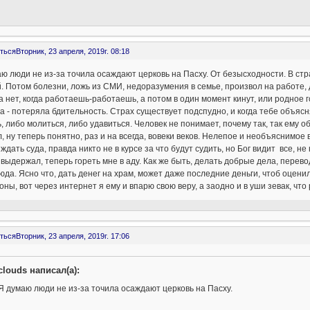
ться
Вторник, 23 апреля, 2019г. 08:18
ю люди не из-за точила осаждают церковь на Пасху. От безысходности. В ст
. Потом болезни, ложь из СМИ, недоразумения в семье, произвол на работе, 
 нет, когда работаешь-работаешь, а потом в один момент кинут, или родное г
а - потеряла бдительность. Страх существует подспудно, и когда тебе объясняю
, либо молиться, либо удавиться. Человек не понимает, почему так, так ему о
, ну теперь понятно, раз и на всегда, вовеки веков. Нелепое и необъяснимое в
ждать суда, правда никто не в курсе за что будут судить, но Бог видит все, н
 выдержал, теперь гореть мне в аду. Как же быть, делать добрые дела, перево
юда. Ясно что, дать денег на храм, может даже последние деньги, чтоб оцен
ны, вот через интернет я ему и впарю свою веру, а заодно и в уши зевак, что 
ться
Вторник, 23 апреля, 2019г. 17:06
clouds написал(а):
Я думаю люди не из-за точила осаждают церковь на Пасху.