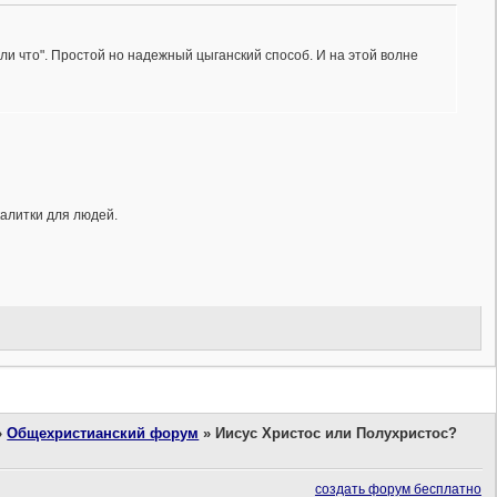
 ли что". Простой но надежный цыганский способ. И на этой волне
калитки для людей.
»
Общехристианский форум
»
Иисус Христос или Полухристос?
создать форум бесплатно