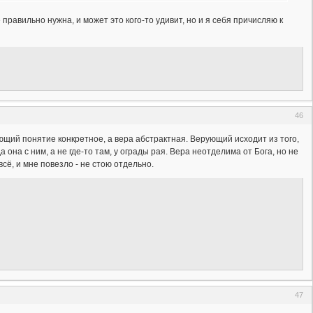
е правильно нужна, и может это кого-то удивит, но и я себя причисляю к
46
ующий понятие конкретное, а вера абстрактная. Верующий исходит из того,
 она с ним, а не где-то там, у ограды рая. Вера неотделима от Бога, но не
всё, и мне повезло - не стою отдельно.
47