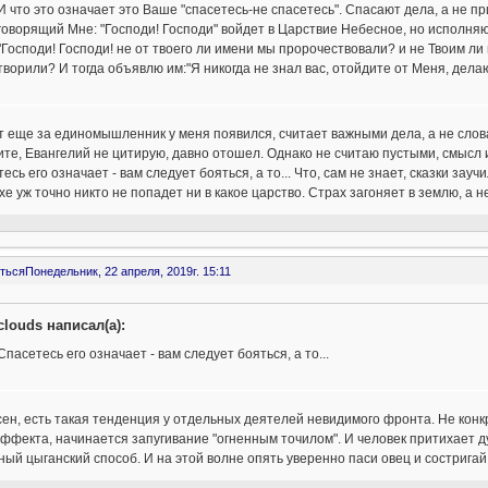
И что это означает это Ваше "спасетесь-не спасетесь". Спасают дела, а не пр
говорящий Мне: "Господи! Господи" войдет в Царствие Небесное, но исполняю
"Господи! Господи! не от твоего ли имени мы пророчествовали? и не Твоим л
творили? И тогда объявлю им:"Я никогда не знал вас, отойдите от Меня, дел
т еще за единомышленник у меня появился, считает важными дела, а не сло
те, Евангелий не цитирую, давно отошел. Однако не считаю пустыми, смысл 
есь его означает - вам следует бояться, а то... Что, сам не знает, сказки заучи
хе уж точно никто не попадет ни в какое царство. Страх загоняет в землю, а 
ться
Понедельник, 22 апреля, 2019г. 15:11
clouds написал(а):
Спасетесь его означает - вам следует бояться, а то...
ен, есть такая тенденция у отдельных деятелей невидимого фронта. Не конк
ффекта, начинается запугивание "огненным точилом". И человек притихает дум
ый цыганский способ. И на этой волне опять уверенно паси овец и состригай