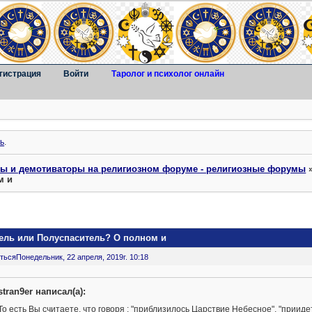
гистрация
Войти
Таролог и психолог онлайн
ь
.
ты и демотиваторы на религиозном форуме - религиозные форумы
м и
ель или Полуспаситель? О полном и
ться
Понедельник, 22 апреля, 2019г. 10:18
stran9er написал(а):
То есть Вы считаете, что говоря : "приблизилось Царствие Небесное", "прииде