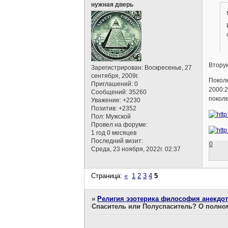
нужная дверь
Вторую
Зарегистрирован
: Воскресенье, 27
сентября, 2009г.
Поколе
Приглашений:
0
2000:
Сообщений:
35260
поколе
Уважение:
+2230
Позитив:
+2352
Пол:
Мужской
Провел на форуме:
1 год 0 месяцев
Последний визит:
0
Среда, 23 ноября, 2022г. 02:37
Страница:
«
1
2
3
4
5
»
Религия эзотерика философия анекдо
Спаситель или Полуспаситель? О полно