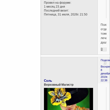
Провел на форуме:
1 месяц 23 дня
Последний визит:
Пятница, 31 июля, 2026г. 21:50
Психи
отдел
тоже
лечат
душу
0
Подели
22
Воскре
8
декабр
2019г.
Соль
22:38
Верховный Магистр