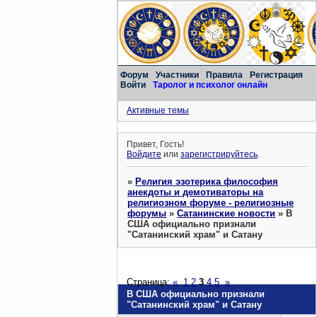
Форум
Участники
Правила
Регистрация
Войти
Таролог и психолог онлайн
Активные темы
Привет, Гость!
Войдите
или
зарегистрируйтесь
.
»
Религия эзотерика философия
анекдоты и демотиваторы на
религиозном форуме - религиозные
форумы
»
Сатанинские новости
»
В
США официально признали
"Сатанинский храм" и Сатану
Страница:
«
1
2
3
4
5
»
В США официально признали
"Сатанинский храм" и Сатану