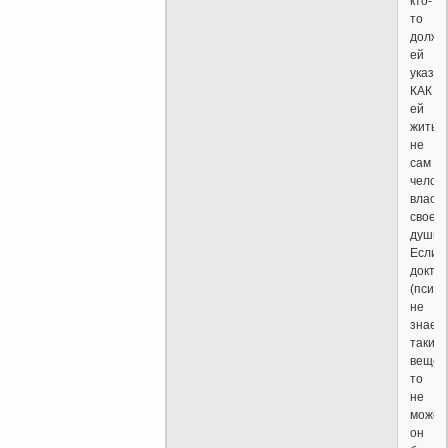
кто-
то
долже
ей
указы
КАК
ей
жить?.
не
сам
челов
власт
своей
души?..
Если
докто
(психи
не
знает
таких
вещей
то
не
может
он