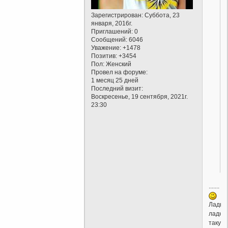
Зарегистрирован
: Суббота, 23
января, 2016г.
Приглашений:
0
Сообщений:
6046
Уважение:
+1478
Позитив:
+3454
Пол:
Женский
Провел на форуме:
1 месяц 25 дней
Последний визит:
Воскресенье, 19 сентября, 2021г.
23:30
.......
Ладно
ладно
такую