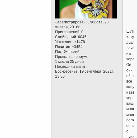
Зарегистрирован
: Суббота, 23
января, 2016г.
Шутите
Приглашений:
0
Какую
Сообщений:
6046
Уважение:
+1478
душу
Позитив:
+3454
лечат,
Пол:
Женский
им
Провел на форуме:
хорошо
1 месяц 25 дней
Ой-
Последний визит:
ой-
Воскресенье, 19 сентября, 2021г.
ой...ка
23:30
всё
запуще
навер
через
ваших
много-
многи
богов.
попеч
о
душе