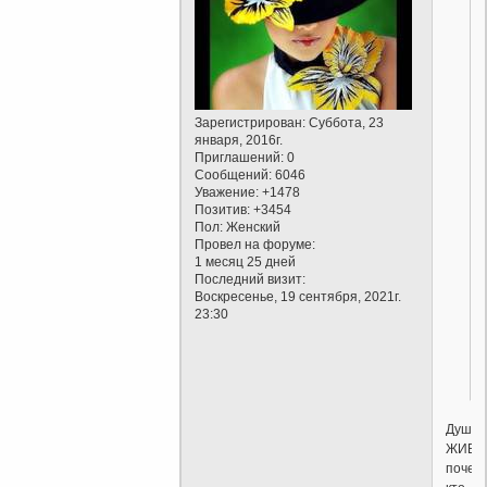
Зарегистрирован
: Суббота, 23
января, 2016г.
Приглашений:
0
Сообщений:
6046
Уважение:
+1478
Позитив:
+3454
Пол:
Женский
Провел на форуме:
1 месяц 25 дней
Последний визит:
Воскресенье, 19 сентября, 2021г.
23:30
Душа
ЖИВЁТ
почем