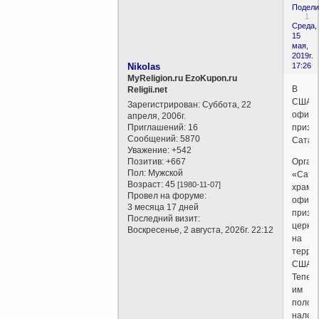
Подели
1
Среда,
15
мая,
2019г.
Nikolas
17:26
MyReligion.ru EzoKupon.ru
В
Religii.net
США
Зарегистрирован
: Суббота, 22
офици
апреля, 2006г.
Приглашений:
16
призн
Сообщений:
5870
Сатану
Уважение:
+542
Позитив:
+667
Орган
Пол:
Мужской
«Сата
Возраст:
45
[1980-11-07]
храм»
Провел на форуме:
офици
3 месяца 17 дней
призн
Последний визит:
церко
Воскресенье, 2 августа, 2026г. 22:12
на
терри
США.
Тепер
им
полож
налог