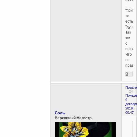
-
"психе
то
есть
"душа"
Так
же
с
психол
Что
не
прави
0
Подели
24
Понеде
9
декабр
2019г.
Соль
00:47
Верховный Магистр