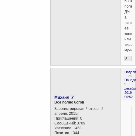
быть
попеч
ДУШИ
а
лишь
её
конво
или
тиран-
мучител
0
Подели
25
Понеде
9
декабр
2019г.
Михаил_У
00:52
Всё полно богов
Зарегистрирован
: Четверг, 2
апреля, 2015г.
Приглашений:
0
Сообщений:
3709
Уважение:
+468
Позитив:
+344