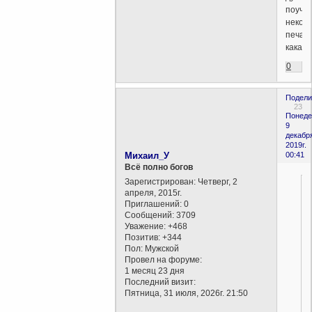
поучи
некому.
печал
какая..
0
Подели
23
Понеде
9
декабр
2019г.
Михаил_У
00:41
Всё полно богов
Зарегистрирован
: Четверг, 2
апреля, 2015г.
Приглашений:
0
Сообщений:
3709
Уважение:
+468
Позитив:
+344
Пол:
Мужской
Провел на форуме:
1 месяц 23 дня
Последний визит:
Пятница, 31 июля, 2026г. 21:50