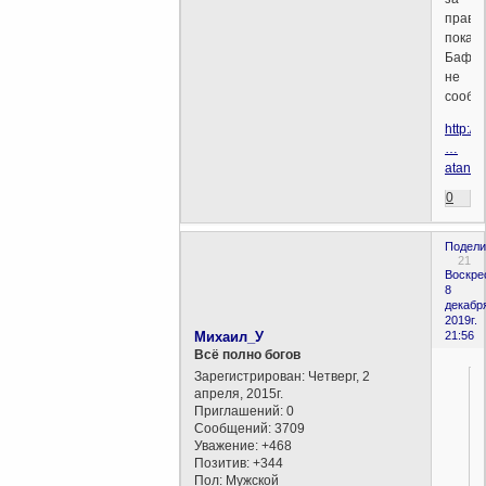
право
показ
Бафом
не
сообщ
http:/
…
atanu.
0
Подели
21
Воскре
8
декабр
2019г.
Михаил_У
21:56
Всё полно богов
Зарегистрирован
: Четверг, 2
апреля, 2015г.
Приглашений:
0
Сообщений:
3709
Уважение:
+468
Позитив:
+344
Пол:
Мужской