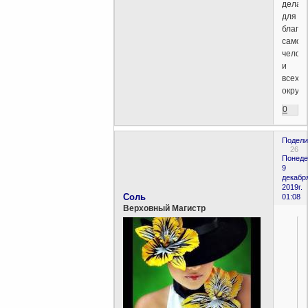
делат
для
блага
самог
челов
и
всех
окруж
0
Подели
26
Понеде
9
декабр
2019г.
Соль
01:08
Верховный Магистр