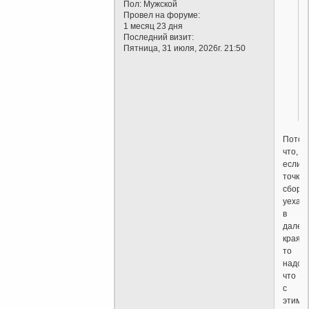
Пол:
Мужской
Провел на форуме:
1 месяц 23 дня
Последний визит:
Пятница, 31 июля, 2026г. 21:50
Потом
что,
если
точка
сборк
уехал
в
далек
края,
то
надо
что
с
этим