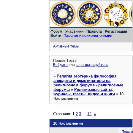
Форум
Участники
Правила
Регистрация
Войти
Таролог и психолог онлайн
Активные темы
Привет, Гость!
Войдите
или
зарегистрируйтесь
.
»
Религия эзотерика философия
анекдоты и демотиваторы на
религиозном форуме - религиозные
форумы
»
Религиозные сайты,
журналы, газеты, видео и книги
»
10
Наставления
Страница:
1
2
3
…
12
»
10 Наставления
Подели