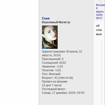
1
Воскре
8
марта,
2020г.
Соня
08:27
Верховный Магистр
об
этих
выпис
Зарегистрирован
: Вторник, 31
августа, 2010г.
Приглашений:
0
Сообщений:
8153
Уважение:
+132
Позитив:
+101
Пол:
Женский
Возраст:
42
[1984-04-06]
Провел на форуме:
22 дня 7 часов
Последний визит:
Среда, 17 декабря, 2025г. 03:03