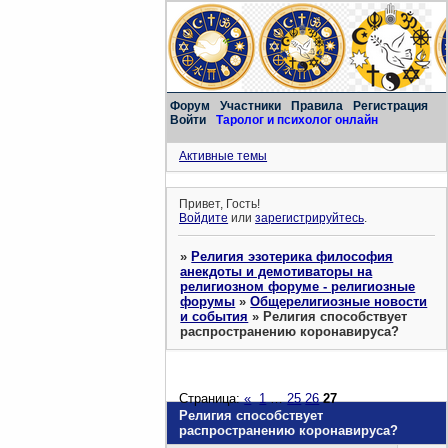
Форум
Участники
Правила
Регистрация
Войти
Таролог и психолог онлайн
Активные темы
Привет, Гость!
Войдите
или
зарегистрируйтесь
.
»
Религия эзотерика философия
анекдоты и демотиваторы на
религиозном форуме - религиозные
форумы
»
Общерелигиозные новости
и события
»
Религия способствует
распространению коронавируса?
Страница:
«
1
…
25
26
27
Религия способствует
распространению коронавируса?