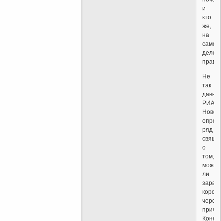
и
кто
же,
на
самом
деле,
прав.
Не
так
давно
РИА
Новос
опрос
ряд
свяще
о
том,
можно
ли
зараз
корон
через
причас
Конеч