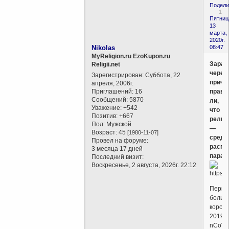
Подели
1
Пятниц
13
марта,
2020г.
Nikolas
08:47
MyReligion.ru EzoKupon.ru
Зараж
Religii.net
через
Зарегистрирован
: Суббота, 22
прича
апреля, 2006г.
Приглашений:
16
правд
Сообщений:
5870
ли,
Уважение:
+542
что
Позитив:
+667
религ
Пол:
Мужской
—
Возраст:
45
[1980-11-07]
средс
Провел на форуме:
распр
3 месяца 17 дней
параз
Последний визит:
Воскресенье, 2 августа, 2026г. 22:12
Первы
больн
корон
2019-
nCoV