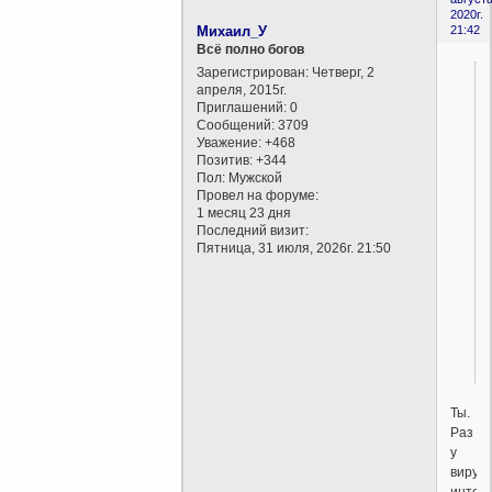
2020г.
Михаил_У
21:42
Всё полно богов
Зарегистрирован
: Четверг, 2
апреля, 2015г.
Приглашений:
0
Сообщений:
3709
Уважение:
+468
Позитив:
+344
Пол:
Мужской
Провел на форуме:
1 месяц 23 дня
Последний визит:
Пятница, 31 июля, 2026г. 21:50
Ты.
Раз
у
вирус
интел