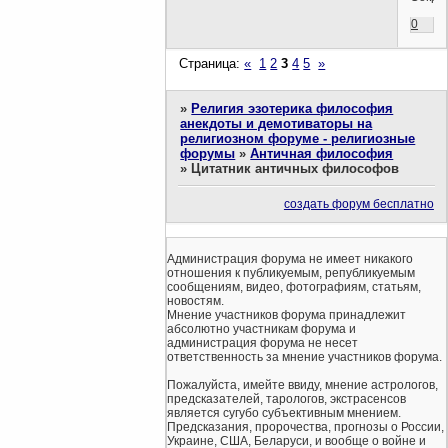
0
Страница:
«
1
2
3
4
5
»
»
Религия эзотерика философия
анекдоты и демотиваторы на
религиозном форуме - религиозные
форумы
»
Античная философия
»
Цитатник античных философов
создать форум бесплатно
Администрация форума не имеет никакого
отношения к публикуемым, републикуемым
сообщениям, видео, фотографиям, статьям,
новостям.
Мнение участников форума принадлежит
абсолютно участникам форума и
администрация форума не несет
ответственность за мнение участников форума.
Пожалуйста, имейте ввиду, мнение астрологов,
предсказателей, тарологов, экстрасенсов
является сугубо субъективным мнением.
Предсказания, пророчества, прогнозы о России,
Украине, США, Беларуси, и вообще о войне и