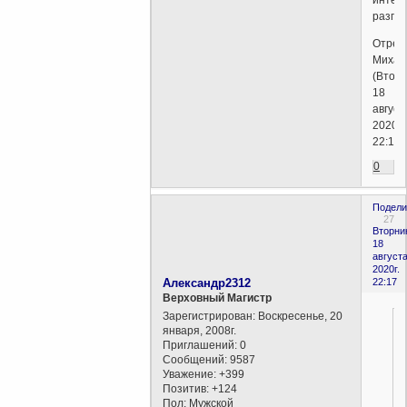
разгля
Отред
Михаи
(Вторн
18
август
2020г.
22:19)
0
Подели
27
Вторни
18
августа
2020г.
Александр2312
22:17
Верховный Магистр
Зарегистрирован
: Воскресенье, 20
января, 2008г.
Приглашений:
0
Сообщений:
9587
Уважение:
+399
Позитив:
+124
Пол:
Мужской