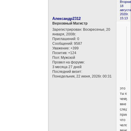
Вторни
18
августа
2020г.
Александр2312
15:13
Верховный Магистр
Зарегистрирован
: Воскресенье, 20
января, 2008г.
Приглашений:
0
Сообщений:
9587
Уважение:
+399
Позитив:
+124
Пол:
Мужской
Провел на форуме:
3 месяца 27 дней
Последний визит:
Понедельник, 22 июня, 2026г. 00:31
это
ты к
чему?
мне
следу
принят
что
челов
вечен