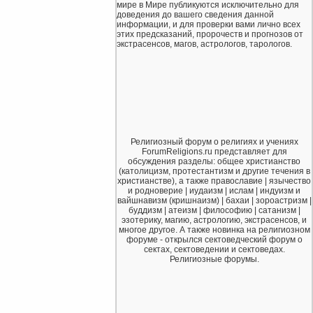
мире в Мире публикуются исключительно для
доведения до вашего сведения данной
информации, и для проверки вами лично всех
этих предсказаний, пророчеств и прогнозов от
экстрасенсов, магов, астрологов, тарологов.
Религиозный форум о религиях и учениях
ForumReligions.ru представляет для
обсуждения разделы: общее христианство
(католицизм, протестантизм и другие течения в
христианстве), а также православие | язычество
и родноверие | иудаизм | ислам | индуизм и
вайшнавизм (кришнаизм) | бахаи | зороастризм |
буддизм | атеизм | философию | сатанизм |
эзотерику, магию, астрологию, экстрасенсов, и
многое другое. А также новинка на религиозном
форуме - открылся сектоведческий форум о
сектах, сектоведении и сектоведах.
Религиозные форумы.