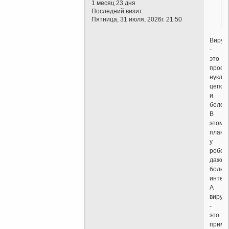
1 месяц 23 дня
Последний визит:
Пятница, 31 июля, 2026г. 21:50
Вирус
-
это
прост
нукле
цепоч
и
белок.
В
этом
плане
у
робот
даже
больш
интелл
А
вирус
-
это
прими