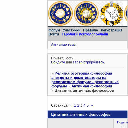
Форум
Участники
Правила
Регистрация
Войти
Таролог и психолог онлайн
Активные темы
Привет, Гость!
Войдите
или
зарегистрируйтесь
.
»
Религия эзотерика философия
анекдоты и демотиваторы на
религиозном форуме - религиозные
форумы
»
Античная философия
»
Цитатник античных философов
Страница:
«
1
2
3
4
5
»
Цитатник античных философов
Подели
21