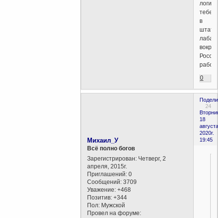
логико
тебе
в
штато
лабах
вокруг
Росси
работа
0
Подели
24
Вторни
18
августа
2020г.
Михаил_У
19:45
Всё полно богов
Зарегистрирован
: Четверг, 2
апреля, 2015г.
Приглашений:
0
Сообщений:
3709
Уважение:
+468
Позитив:
+344
Пол:
Мужской
Провел на форуме: