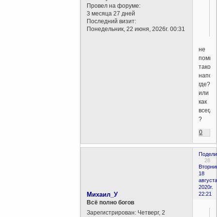
Провел на форуме:
3 месяца 27 дней
Последний визит:
Понедельник, 22 июня, 2026г. 00:31
не
помню
такого
напом
где?
или
как
всегда
?
0
Подели
28
Вторни
18
августа
2020г.
Михаил_У
22:21
Всё полно богов
Зарегистрирован
: Четверг, 2