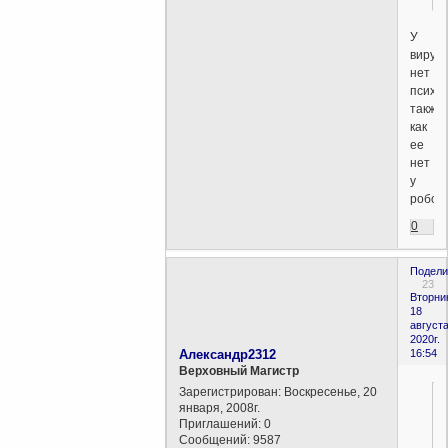
У
вирус
нет
психик
также
как
ее
нет
у
робот
0
Подели
23
Вторни
18
августа
2020г.
Александр2312
16:54
Верховный Магистр
Зарегистрирован
: Воскресенье, 20
января, 2008г.
Приглашений:
0
Сообщений:
9587