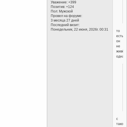
Уважение:
+399
Позитив:
+124
Пол:
Мужской
Провел на форуме:
3 месяца 27 дней
Последний визит:
Понедельник, 22 июня, 2026г. 00:31
то
есть,
он
не
живёт
однако
с
такой