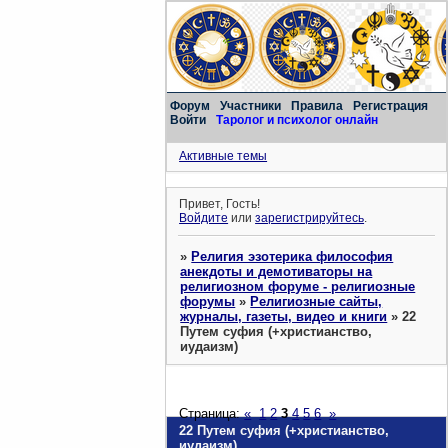
Форум
Участники
Правила
Регистрация
Войти
Таролог и психолог онлайн
Активные темы
Привет, Гость!
Войдите
или
зарегистрируйтесь
.
»
Религия эзотерика философия
анекдоты и демотиваторы на
религиозном форуме - религиозные
форумы
»
Религиозные сайты,
журналы, газеты, видео и книги
»
22
Путем суфия (+христианство,
иудаизм)
Страница:
«
1
2
3
4
5
6
»
22 Путем суфия (+христианство,
иудаизм)