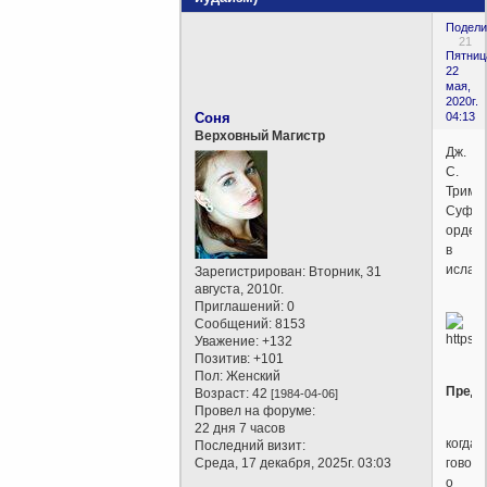
Подели
21
Пятниц
22
мая,
2020г.
Соня
04:13
Верховный Магистр
Дж.
С.
Трими
Суфий
орден
в
ислам
Зарегистрирован
: Вторник, 31
августа, 2010г.
Приглашений:
0
Сообщений:
8153
Уважение:
+132
Позитив:
+101
Пол:
Женский
Преди
Возраст:
42
[1984-04-06]
Провел на форуме:
22 дня 7 часов
когда
Последний визит:
Среда, 17 декабря, 2025г. 03:03
говоря
о