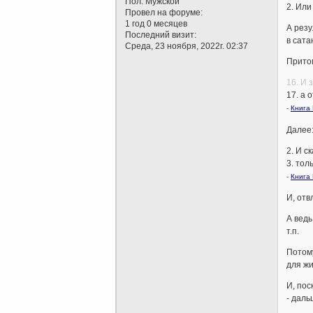
Пол:
Мужской
2. Или
Провел на форуме:
1 год 0 месяцев
А резу
Последний визит:
в сата
Среда, 23 ноября, 2022г. 02:37
Притом
16. И 
17. а 
-
Книга 
Далее:
2. И с
3. тол
-
Книга 
И, отв
А ведь
т.п.
Потому
для жи
И, пос
- даль