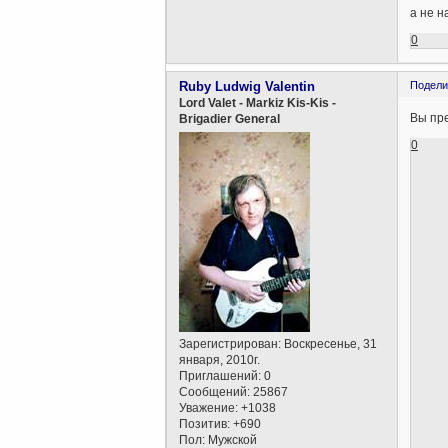
а не н
0
Ruby Ludwig Valentin
Подели
Lord Valet - Markiz Kis-Kis -
Вы пр
Brigadier General
0
Зарегистрирован
: Воскресенье, 31
января, 2010г.
Приглашений:
0
Сообщений:
25867
Уважение:
+1038
Позитив:
+690
Пол:
Мужской