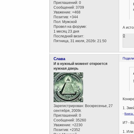
Приглашений:
0
Сообщений:
3709
Уважение:
+468
Позитив:
+344
Пол:
Мужской
Провел на форуме:
А исто
1 месяц 23 дня
0
Последний визит:
Пятница, 31 июля, 2026г. 21:50
Слава
Подели
И в нужный момент откроется
нужная дверь
Конкр
Зарегистрирован
: Воскресенье, 27
1. Зме
сентября, 2009г.
-
Книга 
Приглашений:
0
Сообщений:
35260
И? - В
Уважение:
+2230
Позитив:
+2352
1. Или