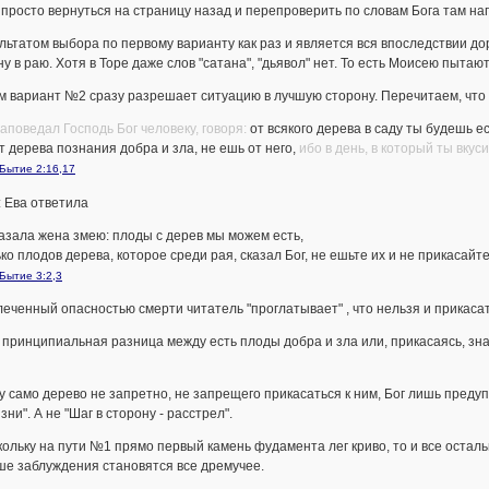
 просто вернуться на страницу назад и перепроверить по словам Бога там н
льтатом выбора по первому варианту как раз и является вся впоследствии д
ну в раю. Хотя в Торе даже слов "сатана", "дьявол" нет. То есть Моисею пытают
 вариант №2 сразу разрешает ситуацию в лучшую сторону. Перечитаем, что 
заповедал Господь Бог человеку, говоря:
от всякого дерева в саду ты будешь ес
от дерева познания добра и зла, не ешь от него,
ибо в день, в который ты вкус
Бытие 2:16,17
 Ева ответила
казала жена змею: плоды с дерев мы можем есть,
ько плодов дерева, которое среди рая, сказал Бог, не ешьте их и не прикасайте
Бытие 3:2,3
леченный опасностью смерти читатель "проглатывает" , что нельзя и прикаса
 принципиальная разница между есть плоды добра и зла или, прикасаясь, знак
 само дерево не запретно, не запрещего прикасаться к ним, Бог лишь предуп
зни". А не "Шаг в сторону - расстрел".
кольку на пути №1 прямо первый камень фудамента лег криво, то и все остал
ше заблуждения становятся все дремучее.