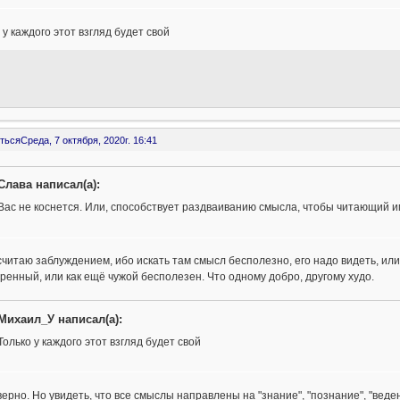
 у каждого этот взгляд будет свой
ться
Среда, 7 октября, 2020г. 16:41
Слава написал(а):
Вас не коснется. Или, способствует раздваиванию смысла, чтобы читающий име
считаю заблуждением, ибо искать там смысл бесполезно, его надо видеть, или 
ренный, или как ещё чужой бесполезен. Что одному добро, другому худо.
Михаил_У написал(а):
Только у каждого этот взгляд будет свой
верно. Но увидеть, что все смыслы направлены на "знание", "познание", "вед