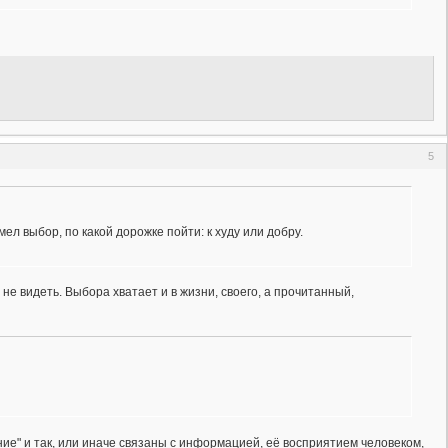
5
л выбор, по какой дорожке пойти: к худу или добру.
не видеть. Выбора хватает и в жизни, своего, а прочитанный,
ение" и так, или иначе связаны с информацией, её восприятием человеком,