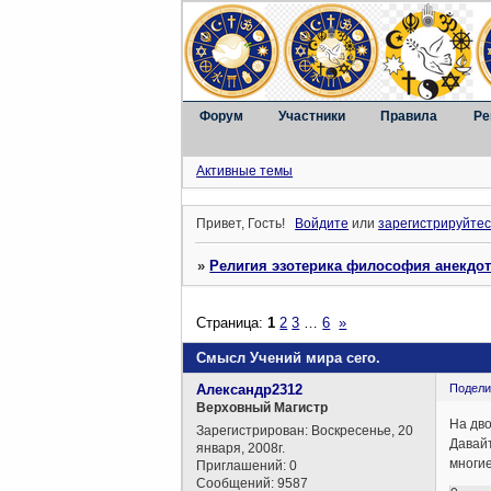
Форум
Участники
Правила
Ре
Активные темы
Привет, Гость!
Войдите
или
зарегистрируйтес
»
Религия эзотерика философия анекдо
Страница:
1
2
3
…
6
»
Смысл Учений мира сего.
Александр2312
Подели
Верховный Магистр
На дво
Зарегистрирован
: Воскресенье, 20
Давайт
января, 2008г.
многие
Приглашений:
0
Сообщений:
9587