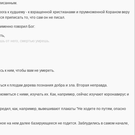
аписанным.
орога к худшему - к взращенной христианами и прумноженной Кораном веру
ся приписать то, что сам он не писал.
именно говорил Бог:
ть,
ишь от него, смертью умрешь.
сь к ним, чтобы вам не умереть.
ться к плодам дерева познания добра и зла. Вторая неправда.
омиться с ними, изучать их. Как, например, сейчас изучают коронавирус и
редил, как, например, вывешивают плакаты "Не ходите по путям, опасно
ьное на нем далее базирующееся не годится. Заблудились в самом начале,