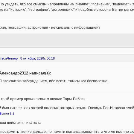
Но увидеть, что все смыслы направлены на "знание", "познание", "ведение" и
не на "историю", "географию", "астрономию" и подобные стороны Бытия мы 
рия, география, астрономия - не связаны с информацией?
ться
Четверг, 8 октября, 2020г. 00:18
Александр2312 написал(а):
Я это считаю заблуждением, ибо искать там смысл бесполезно,
етный пример прямо в самом начале Торы-Библии:
й был хитрее всех зверей полевых, которых создал Господь Бог. И сказал змей
Бытие 3:1
аши действия, читатель.
 продожить чтение дальше, по памяти пытаясь вспомнить, а что же именно ска