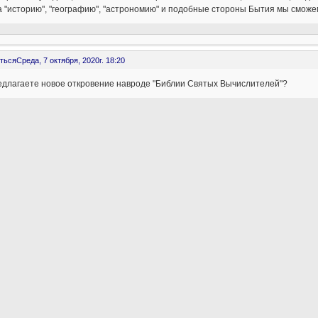
а "историю", "географию", "астрономию" и подобные стороны Бытия мы сможе
ться
Среда, 7 октября, 2020г. 18:20
едлагаете новое откровение навроде "Библии Святых Вычислителей"?