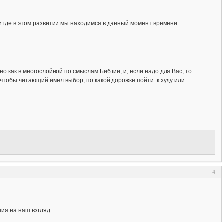
и где в этом развитии мы находимся в данный момент времени.
но как в многослойной по смыслам Библии, и, если надо для Вас, то
 чтобы читающий имел выбор, по какой дорожке пойти: к худу или
4
ния на наш взгляд