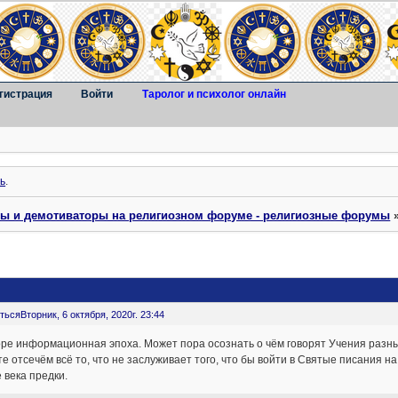
гистрация
Войти
Таролог и психолог онлайн
ь
.
ты и демотиваторы на религиозном форуме - религиозные форумы
ться
Вторник, 6 октября, 2020г. 23:44
ре информационная эпоха. Может пора осознать о чём говорят Учения разных
е отсечём всё то, что не заслуживает того, что бы войти в Святые писания н
 века предки.