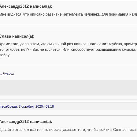
Александр2312 написал(а):
Мне видится, что описано развитие интеллекта человека, для понимания нам
Слава написал(а):
Кроме того, дело в том, что смыл иной раз написанного лежит глубоко, пример
Бог откроет, нет? - Вас не коснется. Или, способствует раздваиванию смысла,
добру.
. Чудеса.
ться
Среда, 7 октября, 2020г. 09:18
Александр2312 написал(а):
Давайте отсечём всё то, что не заслуживает того, что бы войти в Святые писа