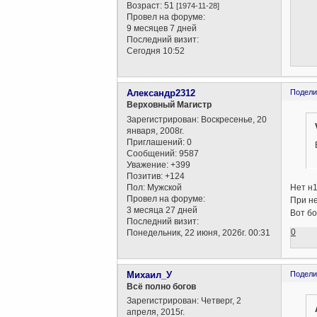
Возраст:
51
[1974-11-28]
Провел на форуме:
9 месяцев 7 дней
Последний визит:
Сегодня 10:52
Александр2312
Подели
Верховный Магистр
Зарегистрирован
: Воскресенье, 20
января, 2008г.
Приглашений:
0
Сообщений:
9587
Уважение:
+399
Позитив:
+124
Пол:
Мужской
Нет н1
Провел на форуме:
При не
3 месяца 27 дней
Вот бо
Последний визит:
0
Понедельник, 22 июня, 2026г. 00:31
Михаил_У
Подели
Всё полно богов
Зарегистрирован
: Четверг, 2
апреля, 2015г.