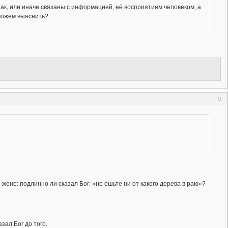
 так, или иначе связаны с информацией, её восприятием человеком, а
сможем выяснить?
9
 жене: подлинно ли сказал Бог: «не ешьте ни от какого дерева в раю»?
зал Бог до того.