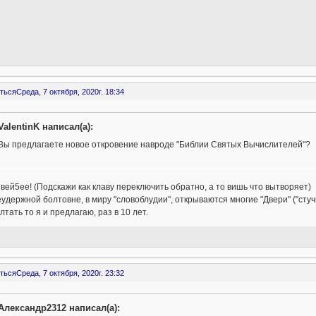
ться
Среда, 7 октября, 2020г. 18:34
ValentinK написал(а):
Вы предлагаете новое откровение навроде "Библии Святых Вычислителей"?
вей5ее! (Подскажи как клаву переключить обратно, а то вишь что вытворяет)
удержной болтовне, в миру "словоблудии", открываются многие "Двери" ("стучи
лтать то я и предлагаю, раз в 10 лет.
ться
Среда, 7 октября, 2020г. 23:32
Александр2312 написал(а):