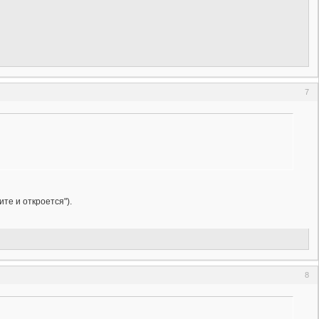
7
те и откроется").
8