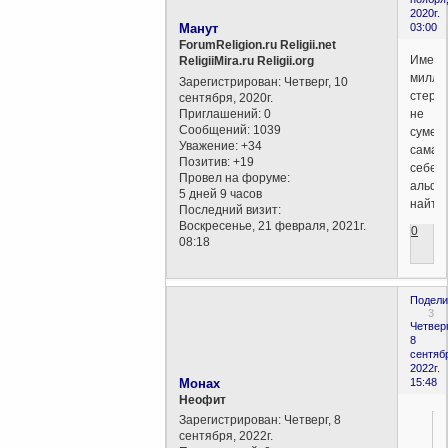
2020г.
Манут
03:00
ForumReligion.ru Religii.net
Имея
ReligiiMira.ru Religii.org
милли
Зарегистрирован
: Четверг, 10
стерв
сентября, 2020г.
Приглашений:
0
не
Сообщений:
1039
сумел
Уважение:
+34
сама
Позитив:
+19
себе
Провел на форуме:
альфо
5 дней 9 часов
найти.
Последний визит:
Воскресенье, 21 февраля, 2021г.
0
08:18
Подели
3
Четверг
8
сентяб
2022г.
Монах
15:48
Неофит
Зарегистрирован
: Четверг, 8
сентября, 2022г.