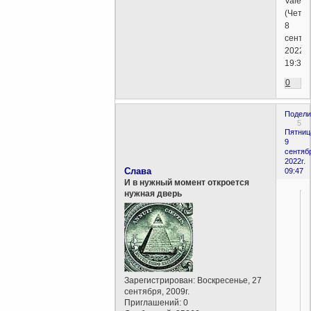
Valent
(Четве
8
сентяб
2022г.
19:34)
0
Подели
5
Пятниц
9
сентяб
2022г.
Слава
09:47
И в нужный момент откроется
нужная дверь
Зарегистрирован
: Воскресенье, 27
сентября, 2009г.
Приглашений:
0