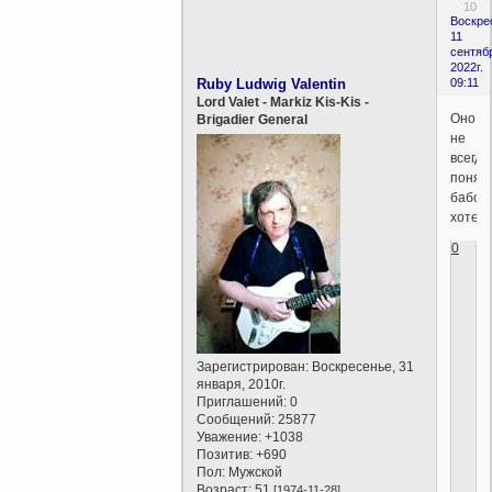
10
Воскре
11
сентяб
2022г.
Ruby Ludwig Valentin
09:11
Lord Valet - Markiz Kis-Kis -
Оно
Brigadier General
не
всегда
понят
бабск
хотелк
0
Зарегистрирован
: Воскресенье, 31
января, 2010г.
Приглашений:
0
Сообщений:
25877
Уважение:
+1038
Позитив:
+690
Пол:
Мужской
Возраст:
51
[1974-11-28]