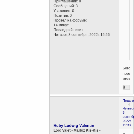
Приглашений:
0
Сообщений:
3
Уважение:
0
Позитив:
0
Провел на форуме:
14 минут
Последний визит:
Четверг, 8 сентября, 2022г. 15:56
Богов
порож
желан
0
Подели
4
Четверг
8
сентяб
2022г.
Ruby Ludwig Valentin
19:33
Lord Valet - Markiz Kis-Kis -