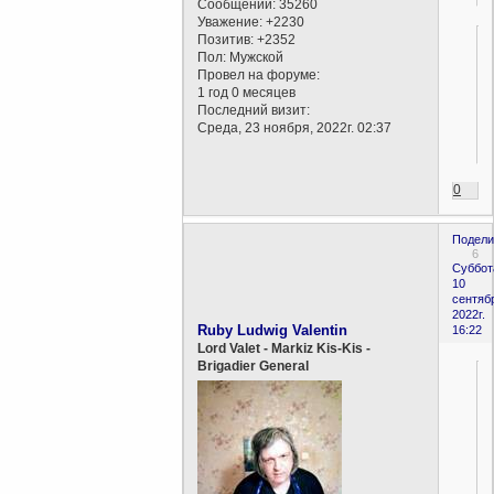
Сообщений:
35260
Уважение:
+2230
Позитив:
+2352
Пол:
Мужской
Провел на форуме:
1 год 0 месяцев
Последний визит:
Среда, 23 ноября, 2022г. 02:37
0
Подели
6
Суббот
10
сентяб
2022г.
Ruby Ludwig Valentin
16:22
Lord Valet - Markiz Kis-Kis -
Brigadier General