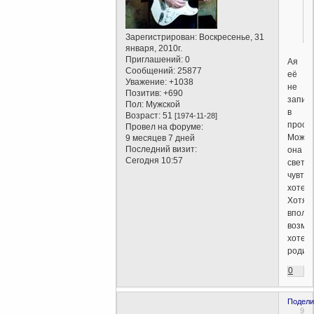
Зарегистрирован
: Воскресенье, 31
января, 2010г.
Приглашений:
0
Ая
Сообщений:
25877
её
Уважение:
+1038
не
Позитив:
+690
запис
Пол:
Мужской
в
Возраст:
51
[1974-11-28]
прости
Провел на форуме:
Может
9 месяцев 7 дней
Последний визит:
она
Сегодня 10:57
светло
чувтсв
хотела
Хотя,
вполн
возмо
хотел
родить
0
Подели
9