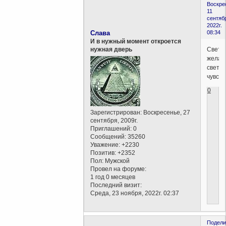
Воскре
11
сентяб
2022г.
Слава
08:34
И в нужный момент откроется
Светл
нужная дверь
желан
светл
чувств
0
Зарегистрирован
: Воскресенье, 27
сентября, 2009г.
Приглашений:
0
Сообщений:
35260
Уважение:
+2230
Позитив:
+2352
Пол:
Мужской
Провел на форуме:
1 год 0 месяцев
Последний визит:
Среда, 23 ноября, 2022г. 02:37
Подели