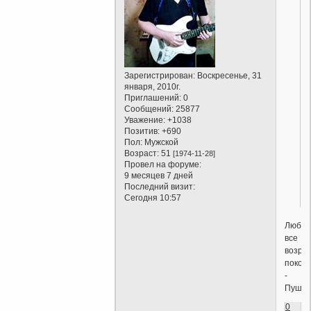
Зарегистрирован
: Воскресенье, 31
января, 2010г.
Приглашений:
0
Сообщений:
25877
Уважение:
+1038
Позитив:
+690
Пол:
Мужской
Возраст:
51
[1974-11-28]
Провел на форуме:
9 месяцев 7 дней
Последний визит:
Сегодня 10:57
Любви
все
возра
покор
-
Пушки
0