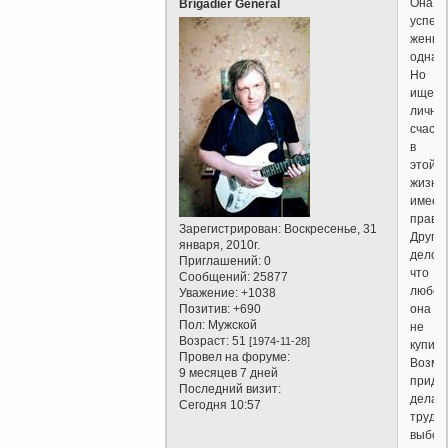
Она
Brigadier General
успеш
женщи
однако
Но
ищет
лично
счасть
в
этой
жизни,
имеет
право.
Зарегистрирован
: Воскресенье, 31
Друго
января, 2010г.
дело,
Приглашений:
0
что
Сообщений:
25877
любов
Уважение:
+1038
Позитив:
+690
она
Пол:
Мужской
не
Возраст:
51
[1974-11-28]
купит.
Провел на форуме:
Возмо
9 месяцев 7 дней
придё
Последний визит:
делат
Сегодня 10:57
трудн
выбор