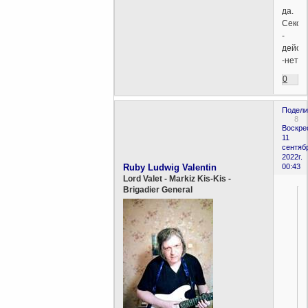
да.
Сексу
-
дейст
-нет.
0
Подели
8
Воскре
11
сентяб
2022г.
Ruby Ludwig Valentin
00:43
Lord Valet - Markiz Kis-Kis -
Brigadier General