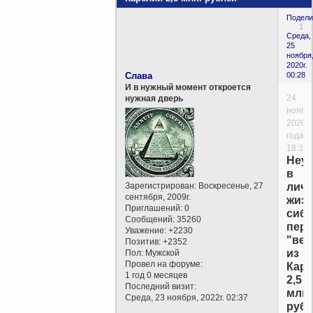
Подели
1
Среда,
25
ноября
2020г.
Слава
00:28
И в нужный момент откроется
24
нужная дверь
ноябр
2020
года,
18:38
Неус
в
Зарегистрирован
: Воскресенье, 27
лич
сентября, 2009г.
жиз
Приглашений:
0
сиби
Сообщений:
35260
пер
Уважение:
+2230
"вед
Позитив:
+2352
из
Пол:
Мужской
Провел на форуме:
Кар
1 год 0 месяцев
2,5
Последний визит:
млн.
Среда, 23 ноября, 2022г. 02:37
руб