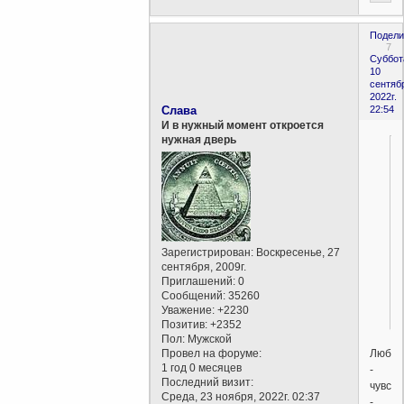
Подели
7
Суббот
10
сентяб
2022г.
Слава
22:54
И в нужный момент откроется
нужная дверь
Зарегистрирован
: Воскресенье, 27
сентября, 2009г.
Приглашений:
0
Сообщений:
35260
Уважение:
+2230
Позитив:
+2352
Пол:
Мужской
Любви
Провел на форуме:
1 год 0 месяцев
-
Последний визит:
чувств
Среда, 23 ноября, 2022г. 02:37
-