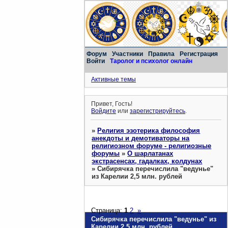
Форум
Участники
Правила
Регистрация
Войти
Таролог и психолог онлайн
Активные темы
Привет, Гость!
Войдите
или
зарегистрируйтесь
.
»
Религия эзотерика философия
анекдоты и демотиваторы на
религиозном форуме - религиозные
форумы
»
О шарлатанах
экстрасенсах, гадалках, колдунах
»
Сибирячка перечислила "ведунье"
из Карелии 2,5 млн. рублей
Страница:
1
2
»
Сибирячка перечислила "ведунье" из
Карелии 2,5 млн. рублей