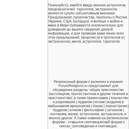
Пожалуйста, имейте ввиду, мнение астрологов,
предсказателей, тарологов, экстрасенсов
является сугубо субъективным мнением.
Предсказания, пророчества, прогнозы о России,
Украине, США, Беларуси, и вообще о войне и
мире в Мире публикуются исключительно для
доведения до вашего сведения данной
информации, и для проверки вами лично всех
этих предсказаний, пророчеств и прогнозов от
экстрасенсов, магов, астрологов, тарологов.
Религиозный форум о религиях и учениях
ForumReligions.ru представляет для
обсуждения разделы: общее христианство
(католицизм, протестантизм и другие течения в
христианстве), а также православие | язычество
и родноверие | иудаизм | ислам | индуизм и
вайшнавизм (кришнаизм) | бахаи | зороастризм |
буддизм | атеизм | философию | сатанизм |
эзотерику, магию, астрологию, экстрасенсов, и
многое другое. А также новинка на религиозном
форуме - открылся сектоведческий форум о
сектах, сектоведении и сектоведах.