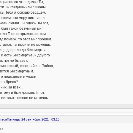
е равно во что оделся Ты,
ти Ты глядишь или с иконы.
сь. Тебя я осязаю сердцем,
ющим всю меру ликованья,
кеан любви. Ты здесь. Ты вот,
 был такой безумный миг,
чело Твое покрылось потом
яд померк, то этот миг прошел.
стался, Ты пройти не можешь.
ицо дозрело до бессмертья.
 и есть Бессмертье, и другого
ртья не бывает.
ричастный, сросшийся с Тобою,
вится бессмертным.
кто недозрели и упали
ого Древа?
них, за всех...
отому и был кровавый пот,
 оставить никого не можешь...
ться
Пятница, 24 сентября, 2021г. 03:15
ИХ