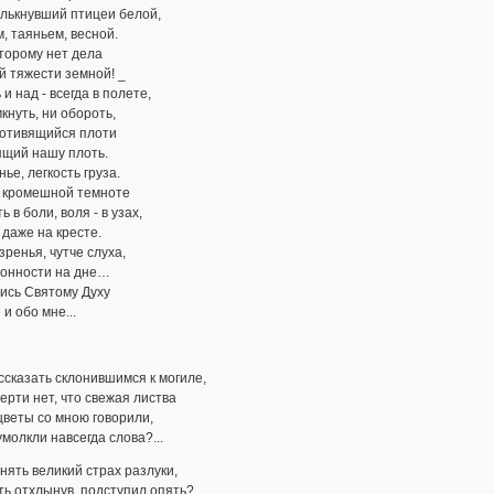
елькнувший птицеи белой,
, таяньем, весной.
оторому нет дела
й тяжести земной! _
 и над - всегда в полете,
кнуть, ни обороть,
ротивящийся плоти
ящий нашу плоть.
ье, легкость груза.
в кромешной темноте
ь в боли, воля - в узах,
даже на кресте.
зренья, чутче слуха,
донности на дне…
ись Святому Духу
 и обо мне...
ссказать склонившимся к могиле,
ерти нет, что свежая листва
цветы со мною говорили,
умолкли навсегда слова?...
унять великий страх разлуки,
ть отхлынув, подступил опять?