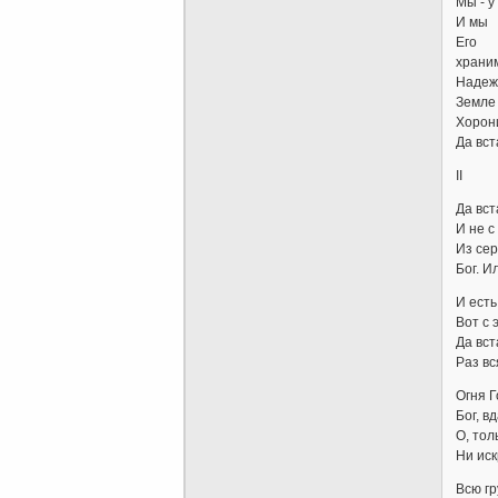
Мы - у
И мы
Его
храни
Надеж
Земле 
Хорони
Да вст
II
Да вст
И не с
Из сер
Бог. И
И есть
Вот с 
Да вст
Раз вс
Огня Г
Бог, в
О, тол
Ни иск
Всю гр