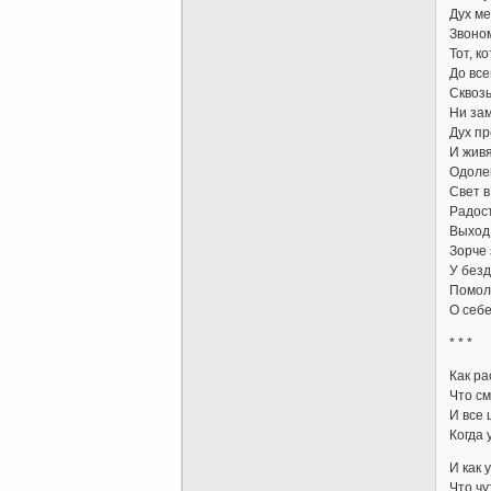
Дух м
Звоном
Тот, к
До все
Сквозь
Ни зам
Дух п
И жив
Одолен
Свет 
Радост
Выход 
Зорче 
У без
Помол
О себе
* * *
Как ра
Что см
И все 
Когда 
И как 
Что чу