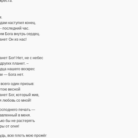
 креста.
м.
дам наступил конец.
- последний час.
м Бога внутрь сердец.
анет Он из нас!
анет Бог! Нет, не с небес
 других планет. –
дца нашего воскрес
ли — Бога нет.
 всего один призыв:
этою весной
анет Бог, который жив,
я любовь со мной!
осподнего печать —
давленный в меня.
ько бы не растерять
ры от огня!
удь, всю плоть мою прожёг