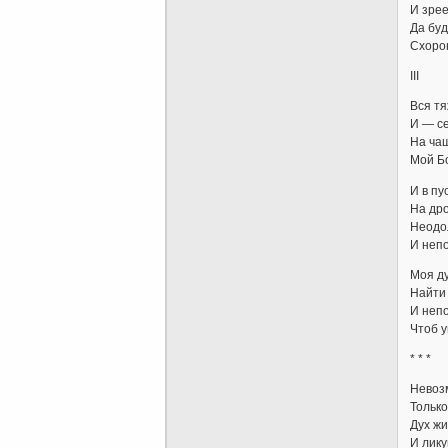
И зрее
Да буд
Схоро
III
Вся т
И — с
На ча
Мой Бо
И в пу
На др
Неодо
И неп
Моя д
Найти
И неп
Чтоб у
* * *
Невоз
Только
Дух жи
И лику