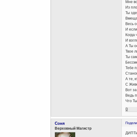
Мне вс
Из пло
Ты зде
Вмеща
Весь о
И если
Когда 
И взгл
А Ты о
Твое л
Ты сам
Бессме
Тебе п
Стано
А те, 
С Жив
Вот за 
Ведь п
Что Ты
0
Соня
Подели
Верховный Магистр
ДИПТ