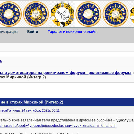
гистрация
Войти
Таролог и психолог онлайн
ь
.
ты и демотиваторы на религиозном форуме - религиозные форумы
хах Миркиной (Интегр.2)
ие в стихах Миркиной (Интегр.2)
ться
Пятница, 24 сентября, 2021г. 03:11
ельно ярче заявленная тема представлена в другом ее сборнике -
"Дослуша
parnasse.ru/poetry/lyrics/religious/doslushanyi-zvuk-zinaida-mirkina.html