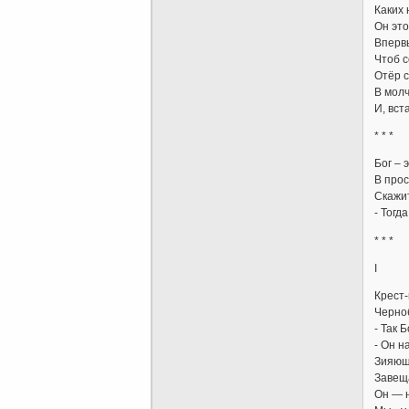
Каких 
Он эт
Впервы
Чтоб с
Отёр с
В мол
И, вст
* * *
Бог – 
В прос
Скажит
- Тогда
* * *
I
Крест-
Черноб
- Так 
- Он н
Зияющ
Завещ
Он — н