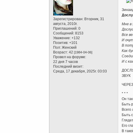
Зинаи
Дослу
Зарегистрирован
: Вторник, 31
августа, 2010г.
Мне в
Приглашений:
0
Дослу
Сообщений:
8153
Все в
Уважение:
+132
И очу
Позитив:
+101
В пот
Пол:
Женский
Как б
Возраст:
42
[1984-04-06]
Соеди
Провел на форуме:
И с ка
22 дня 7 часов
Последний визит:
ДОСЛ
Среда, 17 декабря, 2025г. 03:03
ЗВУК
ЧЕРЕЗ
* * *
Он так
Быть р
Всего 
Быть с
Глядет
Его гл
В тако