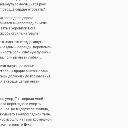
зомкнуть сомкнувшиеся руки
от сердца сердце оторвать?
я последняя дорога,
вшаяся в непроглядной мгле…
святые хоронили Бога,
скорбь стояла на Земле!
то надо это сердце кинуть
ь бездны – перейди, переплыви
йность боли, слезную пучину, -
ий, полный океан любви…
личи ликующее пенье
 стороны прорвавшихся осанн…
жешь долюбить до воскресенья,
я в сердце целый океан.
 не умер, Ты - передо мной.
лаза переглядели смерть.
ошла, не выдержала взгляда,
кнувшего в непроглядной тьме.
лицо взошло из тьмы кромешной
стоит в зените Духа.