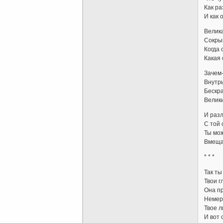
Как ра
И как 
Велика
Сокры
Когда 
Какая 
Зачем-
Внутр
Бескра
Велик
И раз
С той
Ты мо
Вмеща
* * *
Так ты
Твои г
Она пр
Немер
Твое 
И вот 