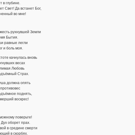
т в глубине.
ет Свет! Да встанет Бог,
ненный во мне!
яжесть рухнувшей Земли
емя Бытия.
ши равные легли
г и боль моя.
стоте качнулась вновь
огнувших весах
лимая Любовь
одъёмный Страх.
уша должна опять
 противовес
одъёмное поднять,
мерший воскрес!
можному поверьте!
 Дух оборет прах.
вой в средине смерти
ющий в скорбях.