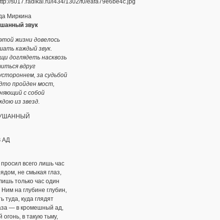
да Миркина
шанный звук
 этой жизни довелось
шать каждый звук.
ещи доглядеть насквозь
титься вдруг
устороннем, за судьбой
удто пройден мост,
няющий с собой
ждою из звезд.
УШАННЫЙ
 АД
 просил всего лишь час
ядом, не смыкая глаз,
лишь только час один
 Ним на глубине глубин,
ь туда, куда глядят
аза — в кромешный ад,
й огонь, в такую тьму,