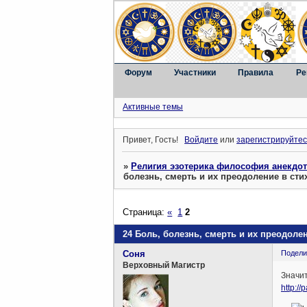
Форум
Участники
Правила
Ре
Активные темы
Привет, Гость!
Войдите
или
зарегистрируйтес
»
Религия эзотерика философия анекдо
болезнь, смерть и их преодоление в сти
Страница:
«
1
2
24 Боль, болезнь, смерть и их преодолен
Соня
Подели
Верховный Магистр
Значит
http://