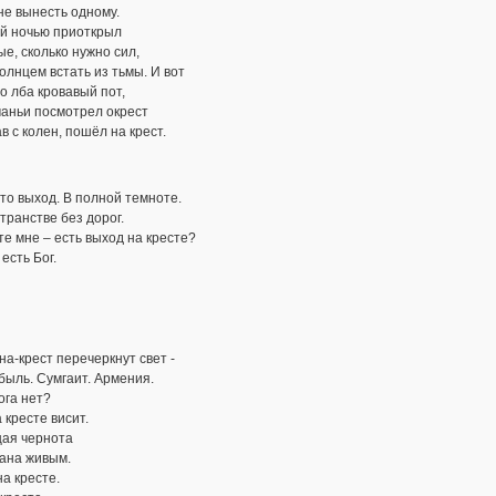
не вынесть одному.
ой ночью приоткрыл
е, сколько нужно сил,
олнцем встать из тьмы. И вот
о лба кровавый пот,
чаньи посмотрел окрест
ав с колен, пошёл на крест.
это выход. В полной темноте.
транстве без дорог.
е мне – есть выход на кресте?
 есть Бог.
на-крест перечеркнут свет -
ыль. Сумгаит. Армения.
Бога нет?
а кресте висит.
ая чернота
ана живым.
а кресте.