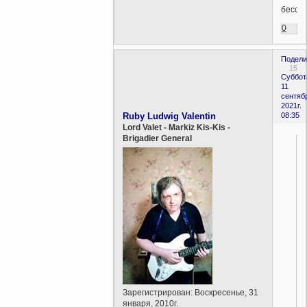
бесопо
0
Подели
15
Суббот
11
сентяб
2021г.
Ruby Ludwig Valentin
08:35
Lord Valet - Markiz Kis-Kis -
Brigadier General
Зарегистрирован
: Воскресенье, 31
января, 2010г.