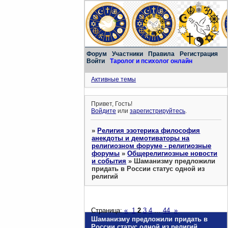
Форум
Участники
Правила
Регистрация
Войти
Таролог и психолог онлайн
Активные темы
Привет, Гость!
Войдите
или
зарегистрируйтесь
.
»
Религия эзотерика философия
анекдоты и демотиваторы на
религиозном форуме - религиозные
форумы
»
Общерелигиозные новости
и события
»
Шаманизму предложили
придать в России статус одной из
религий
Страница:
«
1
2
3
4
…
44
»
Шаманизму предложили придать в
России статус одной из религий