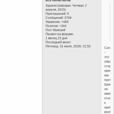
Всё полно богов
Зарегистрирован
: Четверг, 2
апреля, 2015г.
Приглашений:
0
Сообщений:
3709
Уважение:
+468
Позитив:
+344
Пол:
Мужской
Провел на форуме:
1 месяц 23 дня
Последний визит:
Пятница, 31 июля, 2026г. 21:50
Сатан
-
это
обрат
сторо
христи
как
проти
Шама
не
имеет
отнош
к
христ
вообщ