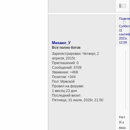
0
Подели
17
Суббот
11
сентяб
2021г.
Михаил_У
12:09
Всё полно богов
Зарегистрирован
: Четверг, 2
апреля, 2015г.
Приглашений:
0
Сообщений:
3709
Уважение:
+468
Позитив:
+344
Пол:
Мужской
Провел на форуме:
1 месяц 23 дня
Последний визит:
Пятница, 31 июля, 2026г. 21:50
Нет.
Я к
вашим