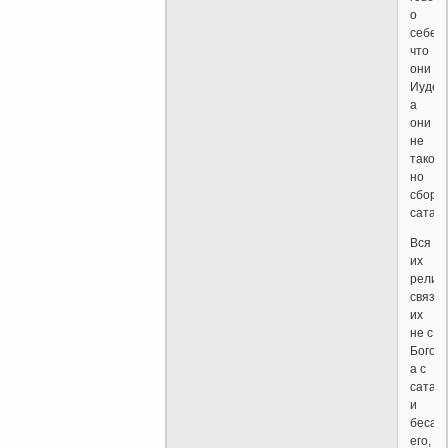
о
себе,
что
они
Иудеи
а
они
не
таковы
но
сбори
сатани
Вся
их
религ
связы
их
не с
Богом
а с
сатан
и
бесам
его,