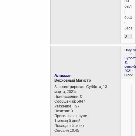
вы
были
в
общен
с
бесам
0
Подели
12
Суббот
11
сентяб
2021г.
Алимхан
06:22
Верховный Магистр
Зарегистрирован
: Суббота, 13
марта, 2021г.
Приглашений:
0
Сообщений:
5847
Уважение:
+97
Позитив:
0
Провел на форуме:
1 месяц 0 дней
Последний визит:
Сегодня 10:45