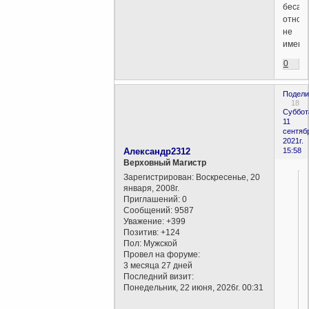
бесам
отнош
не
имею)
0
Подели
18
Суббот
11
сентяб
2021г.
Александр2312
15:58
Верховный Магистр
Зарегистрирован
: Воскресенье, 20
января, 2008г.
Приглашений:
0
Сообщений:
9587
Уважение:
+399
Позитив:
+124
Пол:
Мужской
Провел на форуме:
3 месяца 27 дней
Последний визит:
Понедельник, 22 июня, 2026г. 00:31