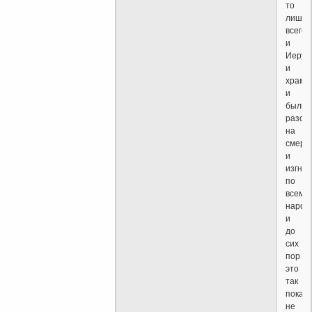
то
лишил
всего
и
Иерус
и
храма
и
были
разог
на
смерт
и
изгна
по
всем
народ
и
до
сих
пор
это
так
пока
не