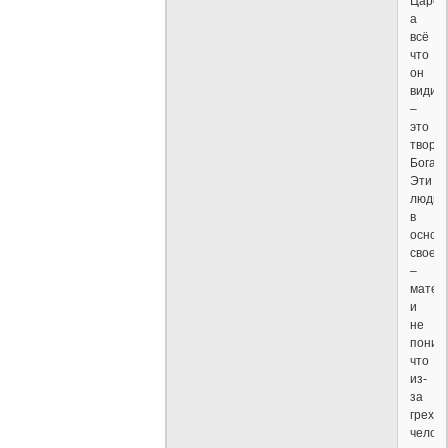
Царст
а
всё
что
он
видит
–
это
творе
Бога!
Эти
люди,
в
основ
своей
–
матер
и
не
поним
что
из-
за
грехов
челов