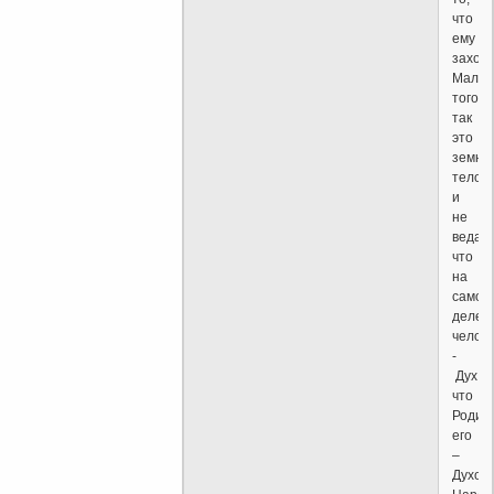
что
ему
захоче
Мало
того,
так
это
земно
тело
и
не
ведает
что
на
самом
деле
челов
-
Дух,
что
Родин
его
–
Духов