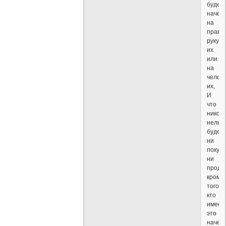
будет
начер
на
праву
руку
их
или
на
чело
их,
И
что
ником
нельз
будет
ни
покупа
ни
продав
кроме
того,
кто
имеет
это
начер