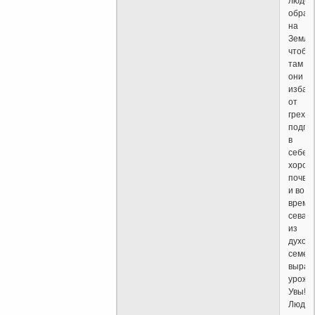
люде
обрат
на
Землю
чтобы
там
они
избав
от
грехов
подго
в
себе
хорош
почву
и во
время
сева
из
духовн
семен
вырас
урожа
Увы!
Люди