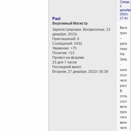
Среда,
1
декабр
2021г.
Paul
17:41
Верховный Магистр
Велик
Зарегистрирован
: Воскресенье, 13
грехо
декабря, 2015г.
–
Приглашений:
0
Сообщений:
2432
урок
Уважение:
+75
первы
Позитив:
+13
На
Провел на форуме:
Земле
23 дня 7 часов
-
Последний визит:
неогр
Вторник, 27 декабря, 2022г. 05:39
господ
челове
рассуд
В
этом
состо
велик
грехо
тягча
вина
челове