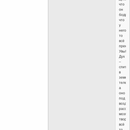
что
он
бодрст
что
у
него-
то
всё
прекр
Увы!
Дух
–
спит
в
земно
теле,
а
оно
под
возде
рассу
мозга
твори
всё
то,