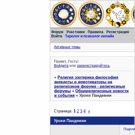
Форум
Участники
Правила
Регистрация
Войти
Таролог и психолог онлайн
Активные темы
Привет, Гость!
Войдите
или
зарегистрируйтесь
.
»
Религия эзотерика философия
анекдоты и демотиваторы на
религиозном форуме - религиозные
форумы
»
Общерелигиозные новости
и события
»
Уроки Пандемии
Страница:
1
2
3
4
»
Уроки Пандемии
Подели
1