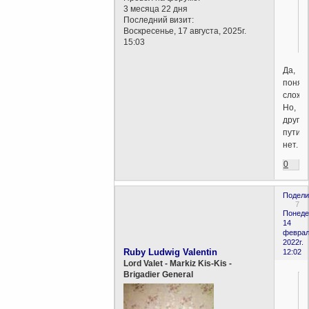
3 месяца 22 дня
Последний визит:
Воскресенье, 17 августа, 2025г.
15:03
Да,
понят
сложн
Но,
другог
пути
нет.
0
Подели
7
Понеде
14
феврал
2022г.
Ruby Ludwig Valentin
12:02
Lord Valet - Markiz Kis-Kis -
Brigadier General