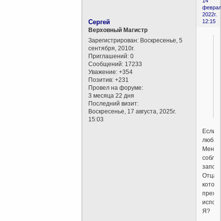
14
феврал
2022г.
Сергей
12:15
Верховный Магистр
Зарегистрирован
: Воскресенье, 5
сентября, 2010г.
Приглашений:
0
Сообщений:
17233
Уважение:
+354
Позитив:
+231
Провел на форуме:
3 месяца 22 дня
Последний визит:
Воскресенье, 17 августа, 2025г.
15:03
Если
люби
Меня
соблю
запов
Отца,
котор
прежд
испол
Я?