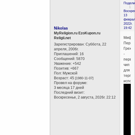
Подели
1
Воскре
13
феврал
2022г.
Nikolas
19:42
MyReligion.ru EzoKupon.ru
Миф
Religii.net
Перво
Зарегистрирован
: Суббота, 22
Грех
апреля, 2006г.
Приглашений:
16
-
Сообщений:
5870
первы
Уважение:
+542
чип
Позитив:
+667
для
Пол:
Мужской
терпе
Возраст:
45
[1980-11-07]
испол
Провел на форуме:
3 месяца 17 дней
Последний визит:
Воскресенье, 2 августа, 2026г. 22:12