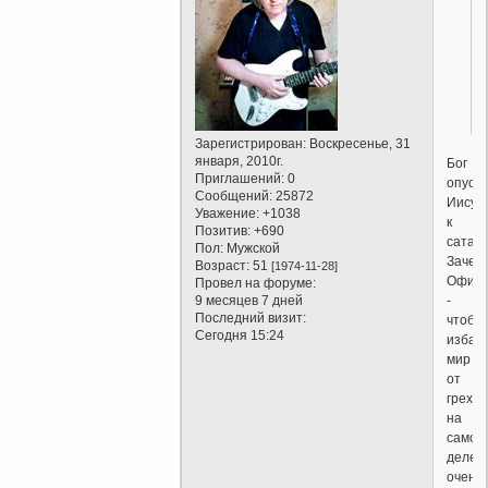
Зарегистрирован
: Воскресенье, 31
января, 2010г.
Бог
Приглашений:
0
опуск
Сообщений:
25872
Иисус
Уважение:
+1038
к
Позитив:
+690
сатан
Пол:
Мужской
Зачем
Возраст:
51
[1974-11-28]
Офици
Провел на форуме:
-
9 месяцев 7 дней
Последний визит:
чтобы
Сегодня 15:24
избав
мир
от
греха,
на
самом
деле
очень