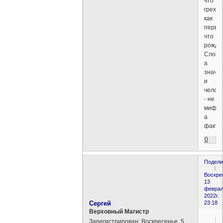
что
грех,
как
перво
что
рожда
Слово
а
значи
и
челов
- не
миф,
а
факт!
0
Подели
3
Воскре
13
феврал
2022г.
Сергей
23:18
Верховный Магистр
Зарегистрирован
: Воскресенье, 5