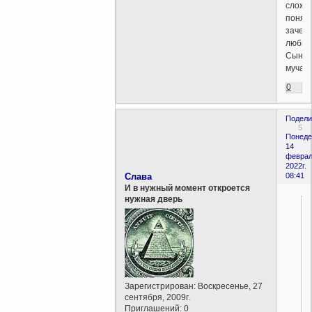
сложн
понять
зачем
любим
Сына
мучал.
0
Подели
5
Понеде
14
феврал
2022г.
Слава
08:41
И в нужный момент откроется
нужная дверь
Зарегистрирован
: Воскресенье, 27
сентября, 2009г.
Приглашений:
0