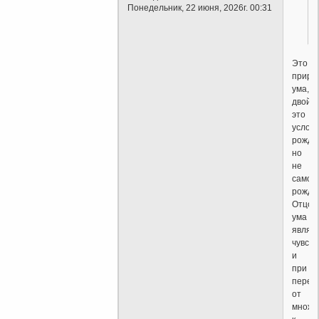
Понедельник, 22 июня, 2026г. 00:31
Это
приро
ума,
двойс
это
услов
рожде
но
не
само
рожде
Отцом
ума
являю
чувств
и
при
перех
от
множе