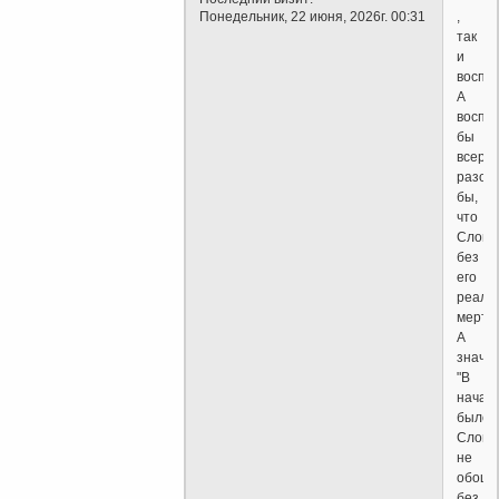
,
Понедельник, 22 июня, 2026г. 00:31
так
и
воспр
А
воспр
бы
всерьё
разоб
бы,
что
Слово
без
его
реали
мертво
А
значи
"В
начал
было
Слово
не
обошл
без