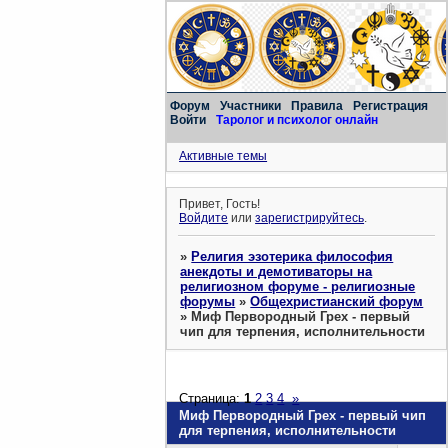
Форум
Участники
Правила
Регистрация
Войти
Таролог и психолог онлайн
Активные темы
Привет, Гость!
Войдите
или
зарегистрируйтесь
.
»
Религия эзотерика философия
анекдоты и демотиваторы на
религиозном форуме - религиозные
форумы
»
Общехристианский форум
»
Миф Первородный Грех - первый
чип для терпения, исполнительности
Страница:
1
2
3
4
»
Миф Первородный Грех - первый чип
для терпения, исполнительности