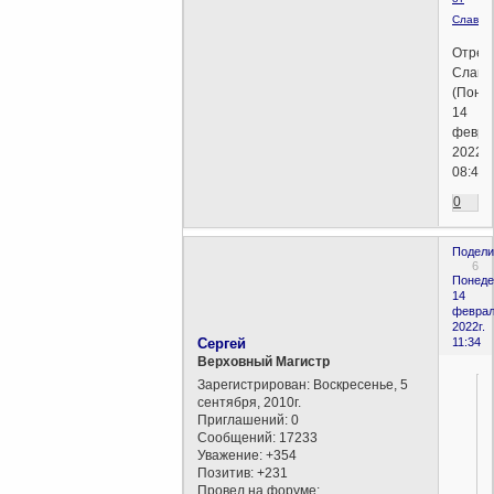
Славы
Отред
Слава
(Поне
14
февра
2022г.
08:43)
0
Подели
6
Понеде
14
феврал
2022г.
Сергей
11:34
Верховный Магистр
Зарегистрирован
: Воскресенье, 5
сентября, 2010г.
Приглашений:
0
Сообщений:
17233
Уважение:
+354
Позитив:
+231
Провел на форуме: