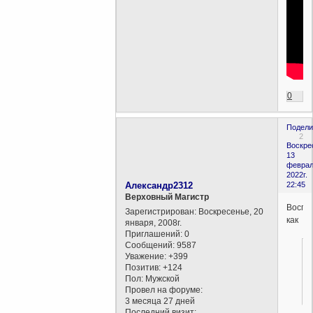
0
Подели
2
Воскре
13
феврал
2022г.
Александр2312
22:45
Верховный Магистр
Воспр
Зарегистрирован
: Воскресенье, 20
как
января, 2008г.
Приглашений:
0
Сообщений:
9587
Уважение:
+399
Позитив:
+124
Пол:
Мужской
Провел на форуме:
3 месяца 27 дней
Последний визит: