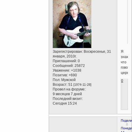
Я
Зарегистрирован
: Воскресенье, 31
января, 2010г.
знаю,
Приглашений:
0
что
Сообщений:
25872
говори
Уважение:
+1038
церков
Позитив:
+690
Пол:
Мужской
0
Возраст:
51
[1974-11-28]
Провел на форуме:
9 месяцев 7 дней
Последний визит:
Сегодня 15:24
Подели
8
Понеде