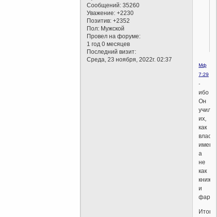
Сообщений:
35260
Уважение:
+2230
Позитив:
+2352
Пол:
Мужской
Провел на форуме:
1 год 0 месяцев
Последний визит:
Среда, 23 ноября, 2022г. 02:37
Мф
7:29
-
ибо
Он
учил
их,
как
власть
имеющ
а
не
как
книжн
и
фарис
Итого: