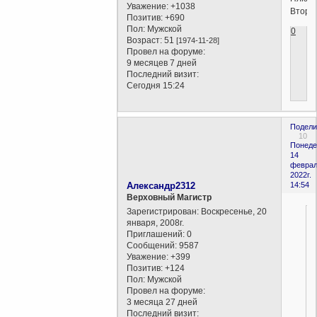
Уважение:
+1038
Второ
Позитив:
+690
Пол:
Мужской
0
Возраст:
51
[1974-11-28]
Провел на форуме:
9 месяцев 7 дней
Последний визит:
Сегодня 15:24
Подели
10
Понеде
14
феврал
2022г.
Александр2312
14:54
Верховный Магистр
Зарегистрирован
: Воскресенье, 20
января, 2008г.
Приглашений:
0
Сообщений:
9587
Уважение:
+399
Позитив:
+124
Пол:
Мужской
Провел на форуме:
3 месяца 27 дней
Последний визит: