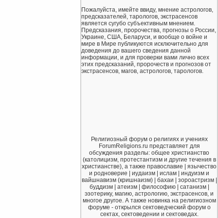
Пожалуйста, имейте ввиду, мнение астрологов,
предсказателей, тарологов, экстрасенсов
является сугубо субъективным мнением.
Предсказания, пророчества, прогнозы о России,
Украине, США, Беларуси, и вообще о войне и
мире в Мире публикуются исключительно для
доведения до вашего сведения данной
информации, и для проверки вами лично всех
этих предсказаний, пророчеств и прогнозов от
экстрасенсов, магов, астрологов, тарологов.
Религиозный форум о религиях и учениях
ForumReligions.ru представляет для
обсуждения разделы: общее христианство
(католицизм, протестантизм и другие течения в
христианстве), а также православие | язычество
и родноверие | иудаизм | ислам | индуизм и
вайшнавизм (кришнаизм) | бахаи | зороастризм |
буддизм | атеизм | философию | сатанизм |
эзотерику, магию, астрологию, экстрасенсов, и
многое другое. А также новинка на религиозном
форуме - открылся сектоведческий форум о
сектах, сектоведении и сектоведах.