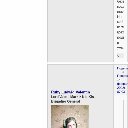
безде
грехо
посчит
На
мой
взгляд
грех
родил
в
уме.
0
Подели
4
Понеде
14
феврал
2022г.
Ruby Ludwig Valentin
07:03
Lord Valet - Markiz Kis-Kis -
Brigadier General