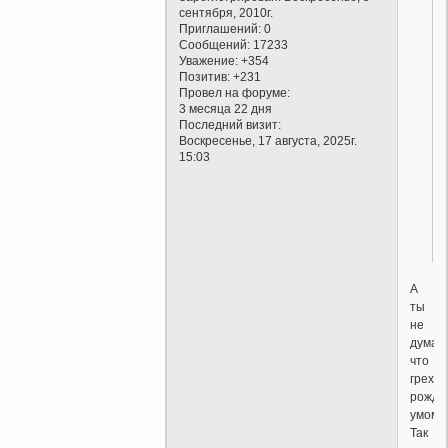
сентября, 2010г.
Приглашений:
0
Сообщений:
17233
Уважение:
+354
Позитив:
+231
Провел на форуме:
3 месяца 22 дня
Последний визит:
Воскресенье, 17 августа, 2025г.
15:03
А
ты
не
думал,
что
грех
рождё
умом?
Так