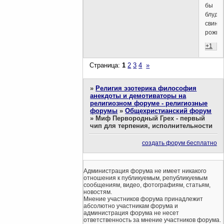
бы
блудн
свины
рожка
+1
Страница:
1
2
3
4
»
»
Религия эзотерика философия
анекдоты и демотиваторы на
религиозном форуме - религиозные
форумы
»
Общехристианский форум
»
Миф Первородный Грех - первый
чип для терпения, исполнительности
создать форум бесплатно
Администрация форума не имеет никакого
отношения к публикуемым, републикуемым
сообщениям, видео, фотографиям, статьям,
новостям.
Мнение участников форума принадлежит
абсолютно участникам форума и
администрация форума не несет
ответственность за мнение участников форума.