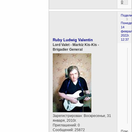
0
Подели
9
Понеде
14
феврал
2022г.
Ruby Ludwig Valentin
12:37
Lord Valet - Markiz Kis-Kis -
Brigadier General
Зарегистрирован
: Воскресенье, 31
января, 2010г.
Приглашений:
0
Сообщений:
25872
Плюс